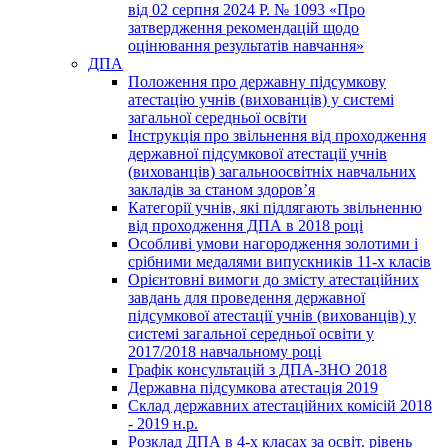
від 02 серпня 2024 Р. № 1093 «Про
затвердження рекомендацій щодо
оцінювання результатів навчання»
ДПА
Положення про державну підсумкову
атестацію учнів (вихованців) у системі
загальної середньої освіти
Інструкція про звільнення від проходження
державної підсумкової атестації учнів
(вихованців) загальноосвітніх навчальних
закладів за станом здоров’я
Категорії учнів, які підлягають звільненню
від проходження ДПА в 2018 році
Особливі умови нагородження золотими і
срібними медалями випускників 11-х класів
Орієнтовні вимоги до змісту атестаційних
завдань для проведення державної
підсумкової атестації учнів (вихованців) у
системі загальної середньої освіти у
2017/2018 навчальному році
Графік консультацій з ДПА-ЗНО 2018
Державна підсумкова атестація 2019
Склад державних атестаційних комісій 2018
- 2019 н.р.
Розклад ДПА в 4-х класах за освіт. рівень