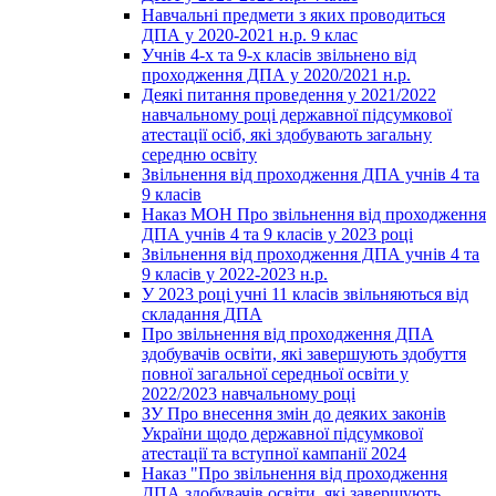
Навчальні предмети з яких проводиться
ДПА у 2020-2021 н.р. 9 клас
Учнів 4-х та 9-х класів звільнено від
проходження ДПА у 2020/2021 н.р.
Деякі питання проведення у 2021/2022
навчальному році державної підсумкової
атестації осіб, які здобувають загальну
середню освіту
Звільнення від проходження ДПА учнів 4 та
9 класів
Наказ МОН Про звільнення від проходження
ДПА учнів 4 та 9 класів у 2023 році
Звільнення від проходження ДПА учнів 4 та
9 класів у 2022-2023 н.р.
У 2023 році учні 11 класів звільняються від
складання ДПА
Про звільнення від проходження ДПА
здобувачів освіти, які завершують здобуття
повної загальної середньої освіти у
2022/2023 навчальному році
ЗУ Про внесення змін до деяких законів
України щодо державної підсумкової
атестації та вступної кампанії 2024
Наказ "Про звільнення від проходження
ДПА здобувачів освіти, які завершують