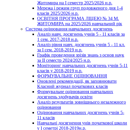
Житомира на І семестр 2025/2026 н.р.
Мережа і режим груп подовженого дня 1-4
класів 2025/2026 н.р.
ОСВІТНЯ ПРОГРАМА ЛІЦЕЮ № 34 М.
ЖИТОМИРА на 2025/2026 навчальний рік
Система оцінювання навчальних досягнень
Аналіз навч. досягнень учнів 5 - 11 класів за
1 сем. 2017-2018 н.р.
Аналіз рівня навч. досягнень учнів 5 - 11 кл.
за І сем. 2018-2019 н.р.
Графік проведення зрізів знань з основ наук
за ІІ семестр 2024/2025 н.р.
Моніторинг навчальних досягнень учнів 5-11
класів у 2018-2019 н.р.
ФОРМУВАЛЬНЕ ОЦІНЮВАННЯ
Оновлені рекомендації, як заповнювати
Класний журнал початкових класів
Формувальне оцінювання навчальних
досягнень здобувачів освіти
Аналіз результатів зовнішнього незалежного
оцінювання
Оцінювання навчальних досягнень учнів 5-
11 класів
Навчальні досягнення унів початкової щколи
у І семетрі 2018-2019н.р.