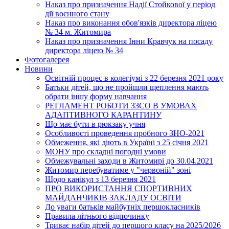
Наказ про призначення Надії Стойкової у період
дії воєнного стану
Наказ про виконання обов'язків директора ліцею
№ 34 м. Житомира
Наказ про призначення Інни Кравчук на посаду
директора ліцею № 34
Фотогалерея
Новини
Освітній процес в колегіумі з 22 березня 2021 року
Батьки дітей, що не пройшли щеплення мають
обрати іншу форму навчання
РЕГЛАМЕНТ РОБОТИ ЗЗСО В УМОВАХ
АДАПТИВНОГО КАРАНТИНУ
Що має бути в рюкзаку учня
Особливості проведення пробного ЗНО-2021
Обмеження, які діють в Україні з 25 січня 2021
МОНУ про складні погодні умови
Обмежувальні заходи в Житомирі до 30.04.2021
Житомир перебуватиме у "червоній" зоні
Щодо канікул з 13 березня 2021
ПРО ВИКОРИСТАННЯ СПОРТИВНИХ
МАЙДАНЧИКІВ ЗАКЛАДУ ОСВІТИ
До уваги батьків майбутніх першокласників
Правила літнього відпочинку
Триває набір дітей до першого класу на 2025/2026