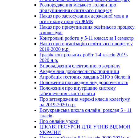
Розпорядження міського голови про
призупинення освітнього процесу
Наказ про застосування державної мови в
освітньому процесі ЖМК
Наказ про призупинення освітнього процесу
в колегіумі
Контрольні роботи у 5-11 класах за І семестр
Наказ про організацію освітнього процесу у
2019-2020 н.р.
Графік контрольних робіт 1-4 класів 2019-
2020 н.р.
Впровадження електронного журналу
Академічна доброчесність: принципи
Апробація тестових завдань ЗНО з біології
Положення про академічну доброчесність
Положення про внутрішню систему
забезпечення якості освіти
Про затвердження мережі класів колегіуму
на 2019-2020 н.р.
Всеукраїнська школа онлайн: розклад 5 - 11
класів
Про онлайн уроки
ЦІКАВІ РЕСУРСИ ДЛЯ УЧНІВ ВІД МОН
УКРАЇНИ
Навчальний план 5-11 класів 2020-2021н.р.