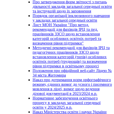
Про затвердження форм звітності з питань
діяльності закладів загальної середньої освіти
та інструкцій щодо їх заповнення
Порядок організації інклюзивного навчання
у закладах загальної середньої освіти
Лист МОН України "Про метод.
рекомендації для фахівців ІРЦ та пед.
працівників ЗЗСО щодо встановлення
категорій особливих освітніх потреб та
визначення рівня підтримки"
Методичні рекомендації для фахівців ІРЦ та
педагогічних працівників ЗЗСО щодо
встановлення категорій (типів) особливих
освітніх потреб (труднощів) та визначення
рівня підтримки в освітньому процесі
Положення про офіційний веб-сайт Ліцею №
34 міста Житомира
Наказ про дотримання норм орфографічного
режиму, єдиних вимог до усного і писемного
мовлення в ліцеї, вимог щодо ведення
ділової документації в 2023/2024 н.р.
Нормативне забезпечення освітнього
процесу в закладах загальної середньої
освіти у 2024/2025 н.р.
Наказ Міністерства освіти і науки України