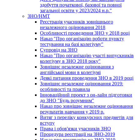
здобуття початкової, базової та повної
загальної освіти у 2023/2024 н.р."
ЗНО/НМТ
Реєстрація учасників зовнішнього
незалежного оцінювання 2018
Особливості проведення ЗНО у 2018 році
Наказ "Про організацію роботи пункту
тестування на базі колегіуму"
Супровід на ЗНО
Наказ "Про організацію участі випускників
колегіуму в ЗНО 2018 року"
Зовнішнє незалежне оцінювання з
англійської мови в колегіумі
Деякі питання проведення ЗНО в 2019 році
Зовнішнє незалежне оцінювання 2019:
особливості та правила
Інноваційний проект з он-лайн підготовки
до ЗНО "Будь розумним"
Наказ про зовнішнє незалежне оцінювання
результатів навчання у 2019 р.
Витяг з переліку конкурсних предметів для
вступу
Права і обов'язки учасників ЗНО
Процедура реєстрації на ЗНО-2019
Наказ про реєстрацію на ЗНО 2019