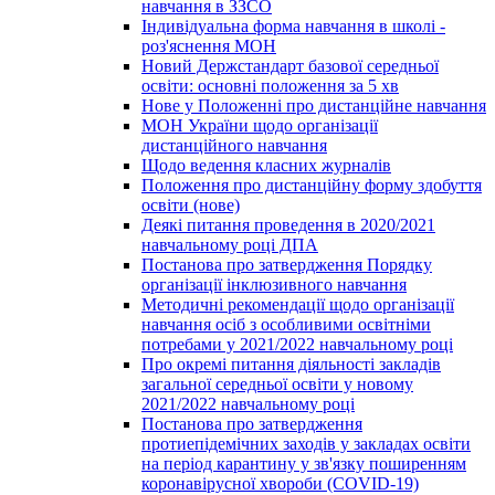
навчання в ЗЗСО
Індивідуальна форма навчання в школі -
роз'яснення МОН
Новий Держстандарт базової середньої
освіти: основні положення за 5 хв
Нове у Положенні про дистанційне навчання
МОН України щодо організації
дистанційного навчання
Щодо ведення класних журналів
Положення про дистанційну форму здобуття
освіти (нове)
Деякі питання проведення в 2020/2021
навчальному році ДПА
Постанова про затвердження Порядку
організації інклюзивного навчання
Методичні рекомендації щодо організації
навчання осіб з особливими освітніми
потребами у 2021/2022 навчальному році
Про окремі питання діяльності закладів
загальної середньої освіти у новому
2021/2022 навчальному році
Постанова про затвердження
протиепідемічних заходів у закладах освіти
на період карантину у зв'язку поширенням
коронавірусної хвороби (COVID-19)