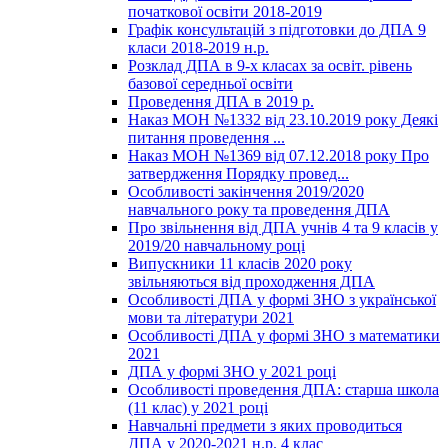
початкової освіти 2018-2019
Графік консультацій з підготовки до ДПА 9
класи 2018-2019 н.р.
Розклад ДПА в 9-х класах за освіт. рівень
базової середньої освіти
Проведення ДПА в 2019 р.
Наказ МОН №1332 від 23.10.2019 року Деякі
питання проведення ...
Наказ МОН №1369 від 07.12.2018 року Про
затвердження Порядку провед...
Особливості закінчення 2019/2020
навчального року та проведення ДПА
Про звільнення від ДПА учнів 4 та 9 класів у
2019/20 навчальному році
Випускники 11 класів 2020 року
звільняються від проходження ДПА
Особливості ДПА у формі ЗНО з української
мови та літератури 2021
Особливості ДПА у формі ЗНО з математики
2021
ДПА у формі ЗНО у 2021 році
Особливості проведення ДПА: старша школа
(11 клас) у 2021 році
Навчальні предмети з яких проводиться
ДПА у 2020-2021 н.р. 4 клас