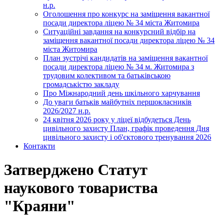
н.р.
Оголошення про конкурс на заміщення вакантної
посади директора ліцею № 34 міста Житомира
Ситуаційні завдання на конкурсний відбір на
заміщення вакантної посади директора ліцею № 34
міста Житомира
План зустрічі кандидатів на заміщення вакантної
посади директора ліцею № 34 м. Житомира з
трудовим колективом та батьківською
громадськістю закладу
Про Міжнародний день шкільного харчування
До уваги батьків майбутніх першокласників
2026/2027 н.р.
24 квітня 2026 року у ліцеї відбудеться День
цивільного захисту План, графік проведення Дня
цивільного захисту і об'єктового тренування 2026
Контакти
Затверджено Статут
наукового товариства
"Краяни"