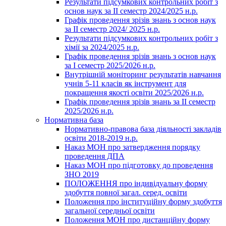
Результати підсумкових контрольних робіт з
основ наук за ІІ семестр 2024/2025 н.р.
Графік проведення зрізів знань з основ наук
за ІІ семестр 2024/ 2025 н.р.
Результати підсумкових контрольних робіт з
хімії за 2024/2025 н.р.
Графік проведення зрізів знань з основ наук
за І семестр 2025/2026 н.р.
Внутрішній моніторинг результатів навчання
учнів 5-11 класів як інструмент для
покращення якості освіти 2025/2026 н.р.
Графік проведення зрізів знань за ІІ семестр
2025/2026 н.р.
Нормативна база
Нормативно-правова база діяльності закладів
освіти 2018-2019 н.р.
Наказ МОН про затвердження порядку
проведення ДПА
Наказ МОН про підготовку до проведення
ЗНО 2019
ПОЛОЖЕННЯ про індивідуальну форму
здобуття повної загал. серед. освіти
Положення про інституційну форму здобуття
загальної середньої освіти
Положення МОН про дистанційну форму