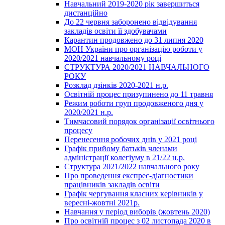
Навчальний 2019-2020 рік завершиться
дистанційно
До 22 червня заборонено відвідування
закладів освіти її здобувачами
Карантин продовжено до 31 липня 2020
МОН України про організацію роботи у
2020/2021 навчальному році
СТРУКТУРА 2020/2021 НАВЧАЛЬНОГО
РОКУ
Розклад дзінків 2020-2021 н.р.
Освітній процес призупинено до 11 травня
Режим роботи груп продовженого дня у
2020/2021 н.р.
Тимчасовий порядок організації освітнього
процесу
Перенесення робочих днів у 2021 році
Графік прийому батьків членами
адміністрації колегіуму в 21/22 н.р.
Структура 2021/2022 навчального року
Про проведення експрес-діагностики
працівників закладів освіти
Графік чергування класних керівників у
вересні-жовтні 2021р.
Навчання у період виборів (жовтень 2020)
Про освітній процес з 02 листопада 2020 в