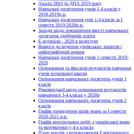
Аналіз ЗНО та ДПА 2019 року
Навчальні досягнення учнів 1-4 класів у
2018-2019н.р.
Навчальні досягнення унів 1-4 класів за І
семестр 2019-2020н.р.
Заходи щодо покращення якості навчальних
досягнень здобувачів освіти
Е-журнали - 2020 в колегіумі
Вимоги до ведення учнівських зошитів і
орфографічний режим
Навчальні досягнення учнів 1 семестр 2019-
2020
Оцінювання та фіксація результатів навчання
учнів початкової школи
Оцінювання навчальних досягнень учнів 1
класів
Рекомендації щодо оцінювання результатів
навчання в 3-4 класах у 2020р
Оцінювання навчальних досягнень учнів 2
класів
Графік проведення зрізів знань за І семестр
2020-2021 н.р.
Графік контрольних робіт з української мови
та математики у 4-х класах
План заходів з впровадження Електронного