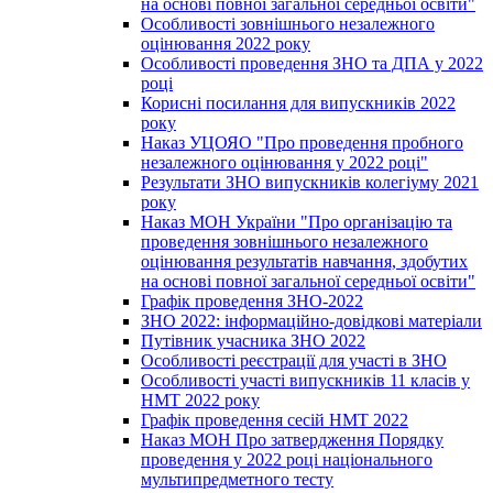
на основі повної загальної середньої освіти"
Особливості зовнішнього незалежного
оцінювання 2022 року
Особливості проведення ЗНО та ДПА у 2022
році
Корисні посилання для випускників 2022
року
Наказ УЦОЯО "Про проведення пробного
незалежного оцінювання у 2022 році"
Результати ЗНО випускників колегіуму 2021
року
Наказ МОН України "Про організацію та
проведення зовнішнього незалежного
оцінювання результатів навчання, здобутих
на основі повної загальної середньої освіти"
Графік проведення ЗНО-2022
ЗНО 2022: інформаційно-довідкові матеріали
Путівник учасника ЗНО 2022
Особливості реєстрації для участі в ЗНО
Особливості участі випускників 11 класів у
НМТ 2022 року
Графік проведення сесій НМТ 2022
Наказ МОН Про затвердження Порядку
проведення у 2022 році національного
мультипредметного тесту