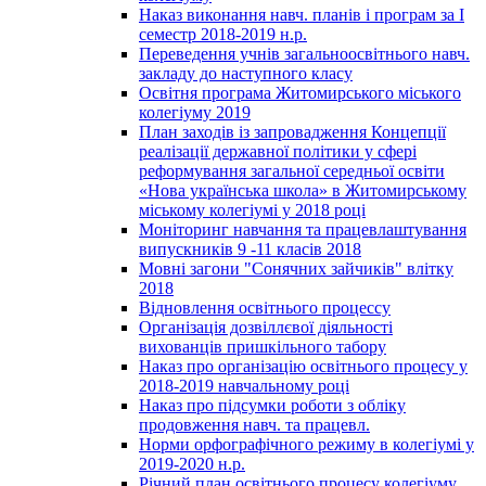
Наказ виконання навч. планів і програм за І
семестр 2018-2019 н.р.
Переведення учнів загальноосвітнього навч.
закладу до наступного класу
Освітня програма Житомирського міського
колегіуму 2019
План заходів із запровадження Концепції
реалізації державної політики у сфері
реформування загальної середньої освіти
«Нова українська школа» в Житомирському
міському колегіумі у 2018 році
Моніторинг навчання та працевлаштування
випускників 9 -11 класів 2018
Мовні загони "Сонячних зайчиків" влітку
2018
Відновлення освітнього процессу
Організація дозвіллєвої діяльності
вихованців пришкільного табору
Наказ про організацію освітнього процесу у
2018-2019 навчальному році
Наказ про підсумки роботи з обліку
продовження навч. та працевл.
Норми орфографічного режиму в колегіумі у
2019-2020 н.р.
Річний план освітнього процесу колегіуму