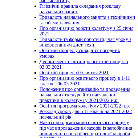
час карантину
Гігієнічні правила складання розкладу
навчальних занять
Тривалість навчального заняття з технічними
засобами навчання
Про організацію роботи колегіуму з 25 січня
2021
Тривалість та форми роботи під час уроку з
використанням дист. техн.
Освітній процес у складних погодних
умовах
Департамент освіти про освітній процес з
03.03.2021
Освітній процес з 05 квітня 2021
Про організацію освітнього процесу в 1-11
класах з 06.05.2021
Положення про організацію та проведення
навчальних екскурсій та навчальної
практики в колегіумі у 2021/2022 н.р.
Освітня програма колегіуму 2021/2022 н.р.
Розклад уроків для 5-11 класів на 2021-2022
навчальний рік
Наказ про організацію освітнього процесу
під час впровадження заходів із запобігання
поширенню гострої респіраторної хвороби