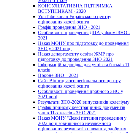
30.06 по 15.09
КОНСУЛЬТАТИВНА ПІДТРИМКА
ВСТУПНИКАМ - 2020
YouTube канал Українського центру
оцінювання якості освіти
Графік проведення ЗНО - 2021
Особливості проведення ДПА у формі ЗНО -
2021
Наказ МОНУ про підготовку до проведення
ЗНО у 2021 році
Наказ департаменту освіти ЖМР про
підготовку до проведення ЗНО-2021
Інформаційна довідка для учнів та батьків 11
класів
Пробне ЗНО – 2021
Сайт Вінницького регіонального центру
оцінювання якості освіти
Особливості проведення пробного ЗНО у
2021 році
Результати ЗНО-2020 випускників колегіуму
Графік прийому реєстраційних документів
учнів 11-х класів - ЗНО 2021
Наказ МОНУ "Деякі питання проведення у
2022 році зовнішнього незалежного
оцінювання результатів навчання, здобутих