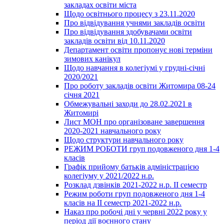
закладах освіти міста
Щодо освітнього процесу з 23.11.2020
Про відвідування учнями закладів освіти
Про відвідування здобувачами освіти
закладів освіти від 10.11.2020
Департамент освіти пропонує нові терміни
зимових канікул
Щодо навчання в колегіумі у грудні-січні
2020/2021
Про роботу закладів освіти Житомира 08-24
січня 2021
Обмежувальні заходи до 28.02.2021 в
Житомирі
Лист МОН про організоване завершення
2020-2021 навчального року
Щодо структури навчального року
РЕЖИМ РОБОТИ груп подовженого дня 1-4
класів
Графік прийому батьків адміністрацією
колегіуму у 2021/2022 н.р.
Розклад дзвінків 2021-2022 н.р. ІІ семестр
Режим роботи груп подовженого дня 1-4
класів на ІІ семестр 2021-2022 н.р.
Наказ про робочі дні у червні 2022 року у
період дії воєнного стану