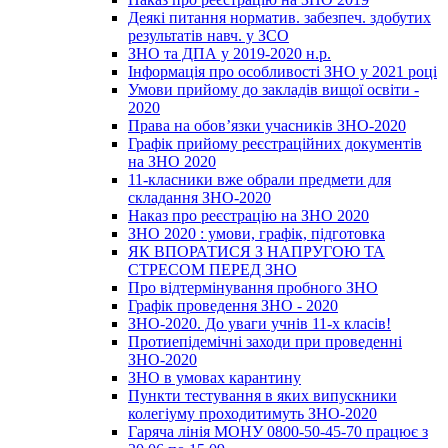
Деякі питання норматив. забезпеч. здобутих
результатів навч. у ЗСО
ЗНО та ДПА у 2019-2020 н.р.
Інформація про особливості ЗНО у 2021 році
Умови прийому до закладів вищої освіти -
2020
Права на обов’язки учасників ЗНО-2020
Графік прийому реєстраційних документів
на ЗНО 2020
11-класники вже обрали предмети для
складання ЗНО-2020
Наказ про реєстрацію на ЗНО 2020
ЗНО 2020 : умови, графік, підготовка
ЯК ВПОРАТИСЯ З НАПРУГОЮ ТА
СТРЕСОМ ПЕРЕД ЗНО
Про відтермінування пробного ЗНО
Графік проведення ЗНО - 2020
ЗНО-2020. До уваги учнів 11-х класів!
Протиепідемічні заходи при проведенні
ЗНО-2020
ЗНО в умовах карантину
Пункти тестування в яких випускники
колегіуму проходитимуть ЗНО-2020
Гаряча лінія МОНУ 0800-50-45-70 працює з