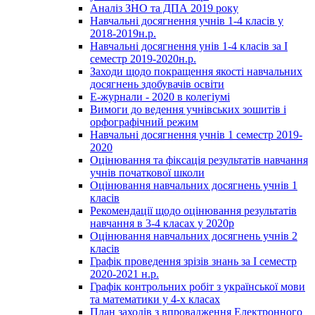
Аналіз ЗНО та ДПА 2019 року
Навчальні досягнення учнів 1-4 класів у
2018-2019н.р.
Навчальні досягнення унів 1-4 класів за І
семестр 2019-2020н.р.
Заходи щодо покращення якості навчальних
досягнень здобувачів освіти
Е-журнали - 2020 в колегіумі
Вимоги до ведення учнівських зошитів і
орфографічний режим
Навчальні досягнення учнів 1 семестр 2019-
2020
Оцінювання та фіксація результатів навчання
учнів початкової школи
Оцінювання навчальних досягнень учнів 1
класів
Рекомендації щодо оцінювання результатів
навчання в 3-4 класах у 2020р
Оцінювання навчальних досягнень учнів 2
класів
Графік проведення зрізів знань за І семестр
2020-2021 н.р.
Графік контрольних робіт з української мови
та математики у 4-х класах
План заходів з впровадження Електронного