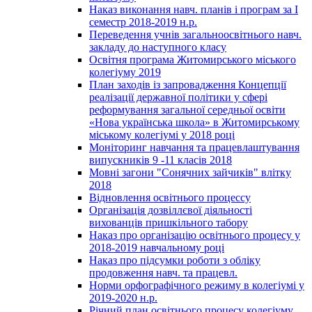
Наказ виконання навч. планів і програм за І
семестр 2018-2019 н.р.
Переведення учнів загальноосвітнього навч.
закладу до наступного класу
Освітня програма Житомирського міського
колегіуму 2019
План заходів із запровадження Концепції
реалізації державної політики у сфері
реформування загальної середньої освіти
«Нова українська школа» в Житомирському
міському колегіумі у 2018 році
Моніторинг навчання та працевлаштування
випускників 9 -11 класів 2018
Мовні загони "Сонячних зайчиків" влітку
2018
Відновлення освітнього процессу
Організація дозвіллєвої діяльності
вихованців пришкільного табору
Наказ про організацію освітнього процесу у
2018-2019 навчальному році
Наказ про підсумки роботи з обліку
продовження навч. та працевл.
Норми орфографічного режиму в колегіумі у
2019-2020 н.р.
Річний план освітнього процесу колегіуму