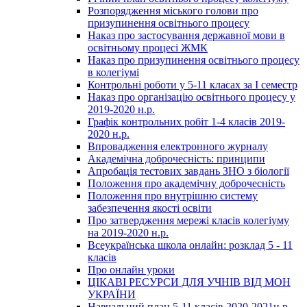
Розпорядження міського голови про
призупинення освітнього процесу
Наказ про застосування державної мови в
освітньому процесі ЖМК
Наказ про призупинення освітнього процесу
в колегіумі
Контрольні роботи у 5-11 класах за І семестр
Наказ про організацію освітнього процесу у
2019-2020 н.р.
Графік контрольних робіт 1-4 класів 2019-
2020 н.р.
Впровадження електронного журналу
Академічна доброчесність: принципи
Апробація тестових завдань ЗНО з біології
Положення про академічну доброчесність
Положення про внутрішню систему
забезпечення якості освіти
Про затвердження мережі класів колегіуму
на 2019-2020 н.р.
Всеукраїнська школа онлайн: розклад 5 - 11
класів
Про онлайн уроки
ЦІКАВІ РЕСУРСИ ДЛЯ УЧНІВ ВІД МОН
УКРАЇНИ
Навчальний план 5-11 класів 2020-2021н.р.