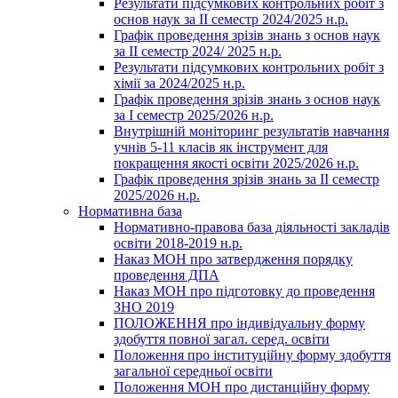
Результати підсумкових контрольних робіт з
основ наук за ІІ семестр 2024/2025 н.р.
Графік проведення зрізів знань з основ наук
за ІІ семестр 2024/ 2025 н.р.
Результати підсумкових контрольних робіт з
хімії за 2024/2025 н.р.
Графік проведення зрізів знань з основ наук
за І семестр 2025/2026 н.р.
Внутрішній моніторинг результатів навчання
учнів 5-11 класів як інструмент для
покращення якості освіти 2025/2026 н.р.
Графік проведення зрізів знань за ІІ семестр
2025/2026 н.р.
Нормативна база
Нормативно-правова база діяльності закладів
освіти 2018-2019 н.р.
Наказ МОН про затвердження порядку
проведення ДПА
Наказ МОН про підготовку до проведення
ЗНО 2019
ПОЛОЖЕННЯ про індивідуальну форму
здобуття повної загал. серед. освіти
Положення про інституційну форму здобуття
загальної середньої освіти
Положення МОН про дистанційну форму