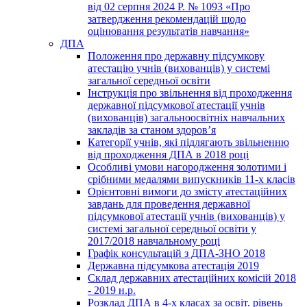
від 02 серпня 2024 Р. № 1093 «Про
затвердження рекомендацій щодо
оцінювання результатів навчання»
ДПА
Положення про державну підсумкову
атестацію учнів (вихованців) у системі
загальної середньої освіти
Інструкція про звільнення від проходження
державної підсумкової атестації учнів
(вихованців) загальноосвітніх навчальних
закладів за станом здоров’я
Категорії учнів, які підлягають звільненню
від проходження ДПА в 2018 році
Особливі умови нагородження золотими і
срібними медалями випускників 11-х класів
Орієнтовні вимоги до змісту атестаційних
завдань для проведення державної
підсумкової атестації учнів (вихованців) у
системі загальної середньої освіти у
2017/2018 навчальному році
Графік консультацій з ДПА-ЗНО 2018
Державна підсумкова атестація 2019
Склад державних атестаційних комісій 2018
- 2019 н.р.
Розклад ДПА в 4-х класах за освіт. рівень