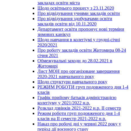
закладах освіти міста
Щодо освітнього процесу з 23.11.2020
Про відвідування учнями закладів освіти
Про відвідування здобувачами освіти
закладів освіти від 10.11.2020
Департамент освіти пропонує нові терміни
зимових канікул
Щодо навчання в колегіумі у грудні-січні
2020/2021
Про роботу закладів освіти Житомира 08-24
січня 2021
Обмежувальні заходи до 28.02.2021 в
Житомирі
Лист МОН про організоване завершення
2020-2021 навчального року
Щодо структури навчального року
РЕЖИМ РОБОТИ груп подовженого дня 1-4
класів
Графік прийому батьків адміністрацією
колегіуму у 2021/2022 н.р.
Розклад дзвінків 2021-2022 н.р. ІІ семестр
Режим роботи груп подовженого дня 1-4
класів на ІІ семестр 2021-2022 н.р.
Наказ про робочі дні у червні 2022 року у
період дії воєнного стану