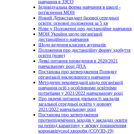
навчання в ЗЗСО
Індивідуальна форма навчання в школі -
роз'яснення МОН
Новий Держстандарт базової середньої
освіти: основні положення за 5 хв
Нове у Положенні про дистанційне навчання
МОН України щодо організації
дистанційного навчання
Щодо ведення класних журналів
Положення про дистанційну форму здобуття
освіти (нове)
Деякі питання проведення в 2020/2021
навчальному році ДПА
Постанова про затвердження Порядку
організації інклюзивного навчання
Методичні рекомендації щодо організації
навчання осіб з особливими освітніми
потребами у 2021/2022 навчальному році
Про окремі питання діяльності закладів
загальної середньої освіти у новому
2021/2022 навчальному році
Постанова про затвердження
протиепідемічних заходів у закладах освіти
на період карантину у зв'язку поширенням
коронавірусної хвороби (COVID-19)