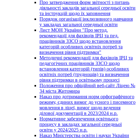
Про затвердження форм звітності з питань
діяльності закладів загальної середньої освіти
та інструкцій щодо їх заповнення
Порядок організації інклюзивного навчання
у закладах загальної середньої освіти
Лист МОН України "Про метод.
рекомендації для фахівців ІРЦ та пед.
працівників ЗЗСО щодо встановлення
категорій особливих освітніх потреб та
визначення рівня підтримки"
Методичні рекомендації для фахівців ІРЦ та
педагогічних працівників ЗЗСО щодо
встановлення категорій (типів) особливих
освітніх потреб (труднощів) та визначення
рівня підтримки в освітньому процесі
Положення про офіційний веб-сайт Ліцею №
34 міста Житомира
Наказ про дотримання норм орфографічного
режиму, єдиних вимог до усного і писемного
мовлення в ліцеї, вимог щодо ведення
ділової документації в 2023/2024 н.р.
Нормативне забезпечення освітнього
процесу в закладах загальної середньої
освіти у 2024/2025 н.р.
Наказ Міністерства освіти і науки України