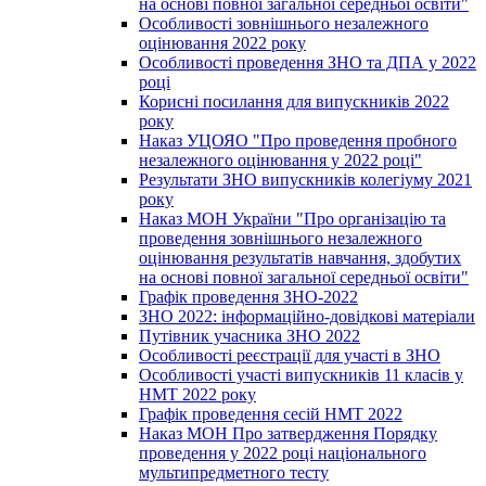
на основі повної загальної середньої освіти"
Особливості зовнішнього незалежного
оцінювання 2022 року
Особливості проведення ЗНО та ДПА у 2022
році
Корисні посилання для випускників 2022
року
Наказ УЦОЯО "Про проведення пробного
незалежного оцінювання у 2022 році"
Результати ЗНО випускників колегіуму 2021
року
Наказ МОН України "Про організацію та
проведення зовнішнього незалежного
оцінювання результатів навчання, здобутих
на основі повної загальної середньої освіти"
Графік проведення ЗНО-2022
ЗНО 2022: інформаційно-довідкові матеріали
Путівник учасника ЗНО 2022
Особливості реєстрації для участі в ЗНО
Особливості участі випускників 11 класів у
НМТ 2022 року
Графік проведення сесій НМТ 2022
Наказ МОН Про затвердження Порядку
проведення у 2022 році національного
мультипредметного тесту