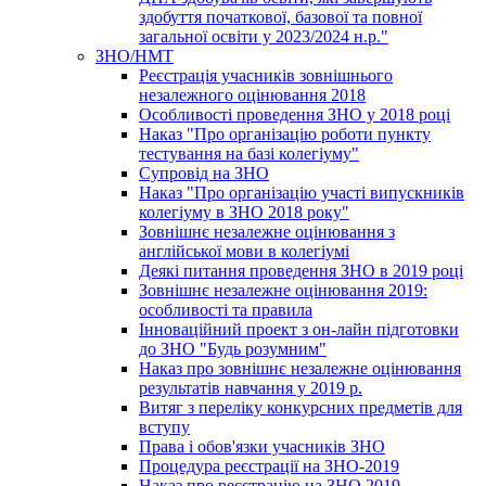
здобуття початкової, базової та повної
загальної освіти у 2023/2024 н.р."
ЗНО/НМТ
Реєстрація учасників зовнішнього
незалежного оцінювання 2018
Особливості проведення ЗНО у 2018 році
Наказ "Про організацію роботи пункту
тестування на базі колегіуму"
Супровід на ЗНО
Наказ "Про організацію участі випускників
колегіуму в ЗНО 2018 року"
Зовнішнє незалежне оцінювання з
англійської мови в колегіумі
Деякі питання проведення ЗНО в 2019 році
Зовнішнє незалежне оцінювання 2019:
особливості та правила
Інноваційний проект з он-лайн підготовки
до ЗНО "Будь розумним"
Наказ про зовнішнє незалежне оцінювання
результатів навчання у 2019 р.
Витяг з переліку конкурсних предметів для
вступу
Права і обов'язки учасників ЗНО
Процедура реєстрації на ЗНО-2019
Наказ про реєстрацію на ЗНО 2019