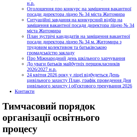
н.р.
Оголошення про конкурс на заміщення вакантної
посади директора ліцею № 34 міста Житомира
Ситуаційні завдання на конкурсний відбір на
заміщення вакантної посади директора ліцею № 34
міста Житомира
План зустрічі кандидатів на заміщення вакантної
посади директора ліцею № 34 м. Житомира з
трудовим колективом та батьківською
громадськістю закладу
Про Міжнародний день шкільного харчування
До уваги батьків майбутніх першокласників
2026/2027 н.р.
24 квітня 2026 року у ліцеї відбудеться День
цивільного захисту План, графік проведення Дня
цивільного захисту і об'єктового тренування 2026
Контакти
Тимчасовий порядок
організації освітнього
процесу