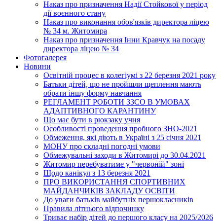
Наказ про призначення Надії Стойкової у період
дії воєнного стану
Наказ про виконання обов'язків директора ліцею
№ 34 м. Житомира
Наказ про призначення Інни Кравчук на посаду
директора ліцею № 34
Фотогалерея
Новини
Освітній процес в колегіумі з 22 березня 2021 року
Батьки дітей, що не пройшли щеплення мають
обрати іншу форму навчання
РЕГЛАМЕНТ РОБОТИ ЗЗСО В УМОВАХ
АДАПТИВНОГО КАРАНТИНУ
Що має бути в рюкзаку учня
Особливості проведення пробного ЗНО-2021
Обмеження, які діють в Україні з 25 січня 2021
МОНУ про складні погодні умови
Обмежувальні заходи в Житомирі до 30.04.2021
Житомир перебуватиме у "червоній" зоні
Щодо канікул з 13 березня 2021
ПРО ВИКОРИСТАННЯ СПОРТИВНИХ
МАЙДАНЧИКІВ ЗАКЛАДУ ОСВІТИ
До уваги батьків майбутніх першокласників
Правила літнього відпочинку
Триває набір дітей до першого класу на 2025/2026