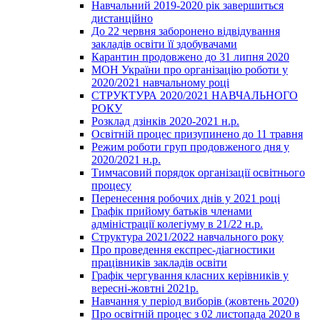
Навчальний 2019-2020 рік завершиться
дистанційно
До 22 червня заборонено відвідування
закладів освіти її здобувачами
Карантин продовжено до 31 липня 2020
МОН України про організацію роботи у
2020/2021 навчальному році
СТРУКТУРА 2020/2021 НАВЧАЛЬНОГО
РОКУ
Розклад дзінків 2020-2021 н.р.
Освітній процес призупинено до 11 травня
Режим роботи груп продовженого дня у
2020/2021 н.р.
Тимчасовий порядок організації освітнього
процесу
Перенесення робочих днів у 2021 році
Графік прийому батьків членами
адміністрації колегіуму в 21/22 н.р.
Структура 2021/2022 навчального року
Про проведення експрес-діагностики
працівників закладів освіти
Графік чергування класних керівників у
вересні-жовтні 2021р.
Навчання у період виборів (жовтень 2020)
Про освітній процес з 02 листопада 2020 в