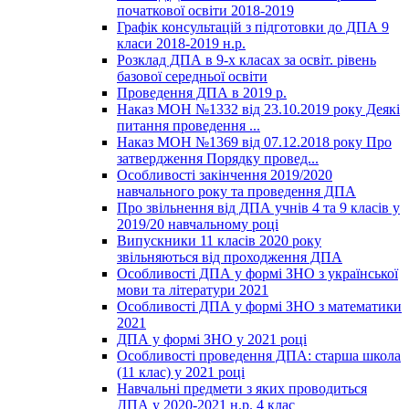
початкової освіти 2018-2019
Графік консультацій з підготовки до ДПА 9
класи 2018-2019 н.р.
Розклад ДПА в 9-х класах за освіт. рівень
базової середньої освіти
Проведення ДПА в 2019 р.
Наказ МОН №1332 від 23.10.2019 року Деякі
питання проведення ...
Наказ МОН №1369 від 07.12.2018 року Про
затвердження Порядку провед...
Особливості закінчення 2019/2020
навчального року та проведення ДПА
Про звільнення від ДПА учнів 4 та 9 класів у
2019/20 навчальному році
Випускники 11 класів 2020 року
звільняються від проходження ДПА
Особливості ДПА у формі ЗНО з української
мови та літератури 2021
Особливості ДПА у формі ЗНО з математики
2021
ДПА у формі ЗНО у 2021 році
Особливості проведення ДПА: старша школа
(11 клас) у 2021 році
Навчальні предмети з яких проводиться
ДПА у 2020-2021 н.р. 4 клас