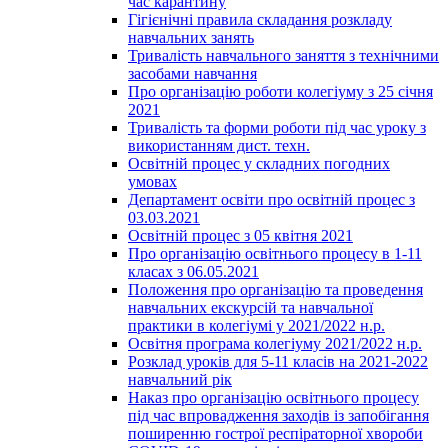
час карантину
Гігієнічні правила складання розкладу
навчальних занять
Тривалість навчального заняття з технічними
засобами навчання
Про організацію роботи колегіуму з 25 січня
2021
Тривалість та форми роботи під час уроку з
використанням дист. техн.
Освітній процес у складних погодних
умовах
Департамент освіти про освітній процес з
03.03.2021
Освітній процес з 05 квітня 2021
Про організацію освітнього процесу в 1-11
класах з 06.05.2021
Положення про організацію та проведення
навчальних екскурсій та навчальної
практики в колегіумі у 2021/2022 н.р.
Освітня програма колегіуму 2021/2022 н.р.
Розклад уроків для 5-11 класів на 2021-2022
навчальний рік
Наказ про організацію освітнього процесу
під час впровадження заходів із запобігання
поширенню гострої респіраторної хвороби