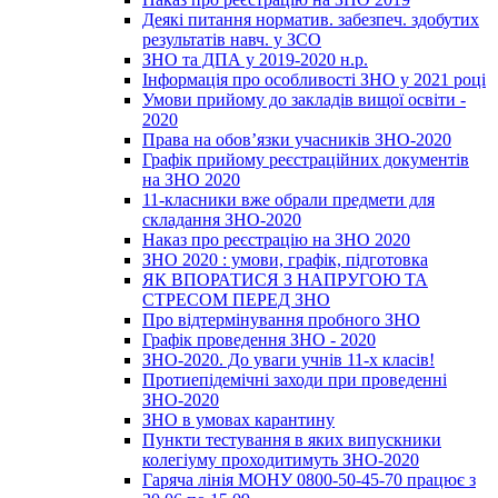
Деякі питання норматив. забезпеч. здобутих
результатів навч. у ЗСО
ЗНО та ДПА у 2019-2020 н.р.
Інформація про особливості ЗНО у 2021 році
Умови прийому до закладів вищої освіти -
2020
Права на обов’язки учасників ЗНО-2020
Графік прийому реєстраційних документів
на ЗНО 2020
11-класники вже обрали предмети для
складання ЗНО-2020
Наказ про реєстрацію на ЗНО 2020
ЗНО 2020 : умови, графік, підготовка
ЯК ВПОРАТИСЯ З НАПРУГОЮ ТА
СТРЕСОМ ПЕРЕД ЗНО
Про відтермінування пробного ЗНО
Графік проведення ЗНО - 2020
ЗНО-2020. До уваги учнів 11-х класів!
Протиепідемічні заходи при проведенні
ЗНО-2020
ЗНО в умовах карантину
Пункти тестування в яких випускники
колегіуму проходитимуть ЗНО-2020
Гаряча лінія МОНУ 0800-50-45-70 працює з