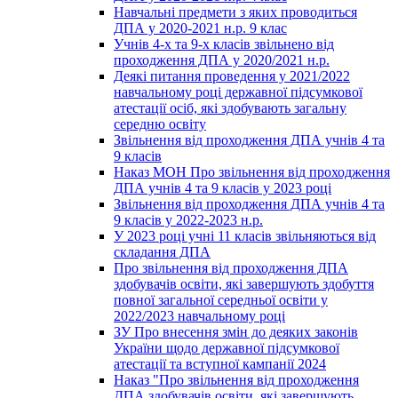
Навчальні предмети з яких проводиться
ДПА у 2020-2021 н.р. 9 клас
Учнів 4-х та 9-х класів звільнено від
проходження ДПА у 2020/2021 н.р.
Деякі питання проведення у 2021/2022
навчальному році державної підсумкової
атестації осіб, які здобувають загальну
середню освіту
Звільнення від проходження ДПА учнів 4 та
9 класів
Наказ МОН Про звільнення від проходження
ДПА учнів 4 та 9 класів у 2023 році
Звільнення від проходження ДПА учнів 4 та
9 класів у 2022-2023 н.р.
У 2023 році учні 11 класів звільняються від
складання ДПА
Про звільнення від проходження ДПА
здобувачів освіти, які завершують здобуття
повної загальної середньої освіти у
2022/2023 навчальному році
ЗУ Про внесення змін до деяких законів
України щодо державної підсумкової
атестації та вступної кампанії 2024
Наказ "Про звільнення від проходження
ДПА здобувачів освіти, які завершують