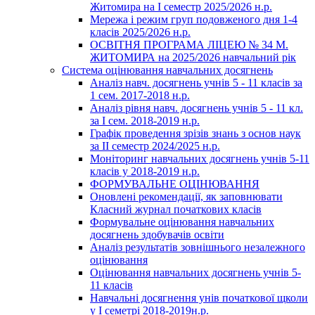
Житомира на І семестр 2025/2026 н.р.
Мережа і режим груп подовженого дня 1-4
класів 2025/2026 н.р.
ОСВІТНЯ ПРОГРАМА ЛІЦЕЮ № 34 М.
ЖИТОМИРА на 2025/2026 навчальний рік
Система оцінювання навчальних досягнень
Аналіз навч. досягнень учнів 5 - 11 класів за
1 сем. 2017-2018 н.р.
Аналіз рівня навч. досягнень учнів 5 - 11 кл.
за І сем. 2018-2019 н.р.
Графік проведення зрізів знань з основ наук
за ІІ семестр 2024/2025 н.р.
Моніторинг навчальних досягнень учнів 5-11
класів у 2018-2019 н.р.
ФОРМУВАЛЬНЕ ОЦІНЮВАННЯ
Оновлені рекомендації, як заповнювати
Класний журнал початкових класів
Формувальне оцінювання навчальних
досягнень здобувачів освіти
Аналіз результатів зовнішнього незалежного
оцінювання
Оцінювання навчальних досягнень учнів 5-
11 класів
Навчальні досягнення унів початкової щколи
у І семетрі 2018-2019н.р.