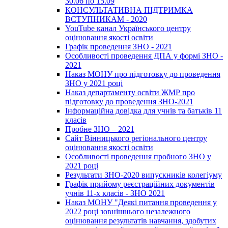
30.06 по 15.09
КОНСУЛЬТАТИВНА ПІДТРИМКА
ВСТУПНИКАМ - 2020
YouTube канал Українського центру
оцінювання якості освіти
Графік проведення ЗНО - 2021
Особливості проведення ДПА у формі ЗНО -
2021
Наказ МОНУ про підготовку до проведення
ЗНО у 2021 році
Наказ департаменту освіти ЖМР про
підготовку до проведення ЗНО-2021
Інформаційна довідка для учнів та батьків 11
класів
Пробне ЗНО – 2021
Сайт Вінницького регіонального центру
оцінювання якості освіти
Особливості проведення пробного ЗНО у
2021 році
Результати ЗНО-2020 випускників колегіуму
Графік прийому реєстраційних документів
учнів 11-х класів - ЗНО 2021
Наказ МОНУ "Деякі питання проведення у
2022 році зовнішнього незалежного
оцінювання результатів навчання, здобутих