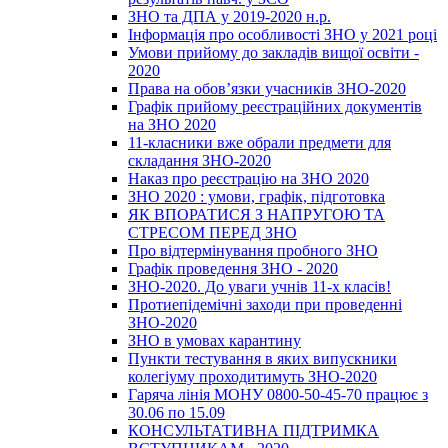
ЗНО та ДПА у 2019-2020 н.р.
Інформація про особливості ЗНО у 2021 році
Умови прийому до закладів вищої освіти -
2020
Права на обов’язки учасників ЗНО-2020
Графік прийому реєстраційних документів
на ЗНО 2020
11-класники вже обрали предмети для
складання ЗНО-2020
Наказ про реєстрацію на ЗНО 2020
ЗНО 2020 : умови, графік, підготовка
ЯК ВПОРАТИСЯ З НАПРУГОЮ ТА
СТРЕСОМ ПЕРЕД ЗНО
Про відтермінування пробного ЗНО
Графік проведення ЗНО - 2020
ЗНО-2020. До уваги учнів 11-х класів!
Протиепідемічні заходи при проведенні
ЗНО-2020
ЗНО в умовах карантину
Пункти тестування в яких випускники
колегіуму проходитимуть ЗНО-2020
Гаряча лінія МОНУ 0800-50-45-70 працює з
30.06 по 15.09
КОНСУЛЬТАТИВНА ПІДТРИМКА