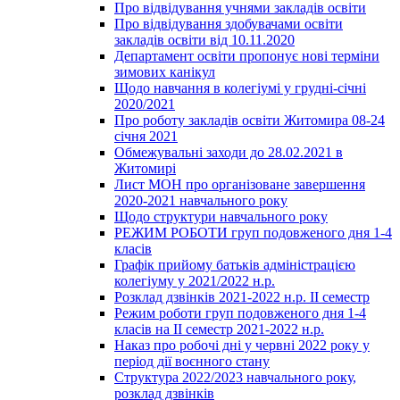
Про відвідування учнями закладів освіти
Про відвідування здобувачами освіти
закладів освіти від 10.11.2020
Департамент освіти пропонує нові терміни
зимових канікул
Щодо навчання в колегіумі у грудні-січні
2020/2021
Про роботу закладів освіти Житомира 08-24
січня 2021
Обмежувальні заходи до 28.02.2021 в
Житомирі
Лист МОН про організоване завершення
2020-2021 навчального року
Щодо структури навчального року
РЕЖИМ РОБОТИ груп подовженого дня 1-4
класів
Графік прийому батьків адміністрацією
колегіуму у 2021/2022 н.р.
Розклад дзвінків 2021-2022 н.р. ІІ семестр
Режим роботи груп подовженого дня 1-4
класів на ІІ семестр 2021-2022 н.р.
Наказ про робочі дні у червні 2022 року у
період дії воєнного стану
Структура 2022/2023 навчального року,
розклад дзвінків