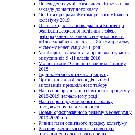
Переведення учнів загальноосвітнього навч.
закладу до наступного класу
Освітня програма Житомирського міського
колегіуму 2019
План заходів із запровадження Концепції
реалізації державної політики у сфері
реформування загальної середньої освіти
«Нова українська школа» в Житомирському
міському колегіумі у 2018 році
Моніторинг навчання та працевлаштування
випускників 9 -11 класів 2018
Мовні загони "Сонячних зайчиків" влітку
2018
Відновлення освітнього процессу
Організація дозвіллєвої діяльності
вихованців пришкільного табору
Наказ про організацію освітнього процесу у
2018-2019 навчальному році
Наказ про підсумки роботи з обліку
продовження навч. та працевл.
Норми орфографічного режиму в колегіумі у
2019-2020 н.р.
Річний план освітнього процесу колегіуму
Розпорядження міського голови про
призупинення освітнього процесу