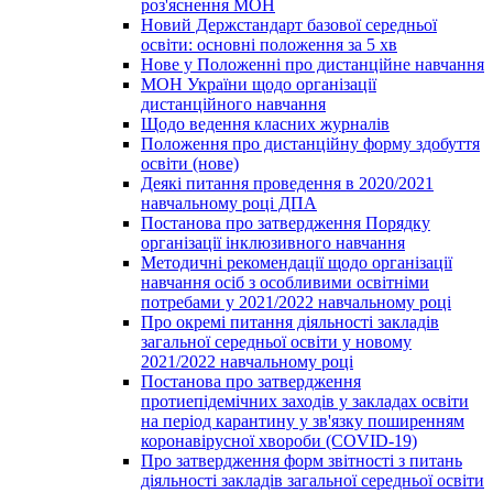
роз'яснення МОН
Новий Держстандарт базової середньої
освіти: основні положення за 5 хв
Нове у Положенні про дистанційне навчання
МОН України щодо організації
дистанційного навчання
Щодо ведення класних журналів
Положення про дистанційну форму здобуття
освіти (нове)
Деякі питання проведення в 2020/2021
навчальному році ДПА
Постанова про затвердження Порядку
організації інклюзивного навчання
Методичні рекомендації щодо організації
навчання осіб з особливими освітніми
потребами у 2021/2022 навчальному році
Про окремі питання діяльності закладів
загальної середньої освіти у новому
2021/2022 навчальному році
Постанова про затвердження
протиепідемічних заходів у закладах освіти
на період карантину у зв'язку поширенням
коронавірусної хвороби (COVID-19)
Про затвердження форм звітності з питань
діяльності закладів загальної середньої освіти