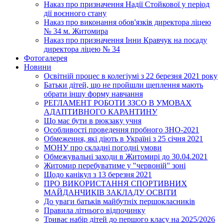
Наказ про призначення Надії Стойкової у період
дії воєнного стану
Наказ про виконання обов'язків директора ліцею
№ 34 м. Житомира
Наказ про призначення Інни Кравчук на посаду
директора ліцею № 34
Фотогалерея
Новини
Освітній процес в колегіумі з 22 березня 2021 року
Батьки дітей, що не пройшли щеплення мають
обрати іншу форму навчання
РЕГЛАМЕНТ РОБОТИ ЗЗСО В УМОВАХ
АДАПТИВНОГО КАРАНТИНУ
Що має бути в рюкзаку учня
Особливості проведення пробного ЗНО-2021
Обмеження, які діють в Україні з 25 січня 2021
МОНУ про складні погодні умови
Обмежувальні заходи в Житомирі до 30.04.2021
Житомир перебуватиме у "червоній" зоні
Щодо канікул з 13 березня 2021
ПРО ВИКОРИСТАННЯ СПОРТИВНИХ
МАЙДАНЧИКІВ ЗАКЛАДУ ОСВІТИ
До уваги батьків майбутніх першокласників
Правила літнього відпочинку
Триває набір дітей до першого класу на 2025/2026