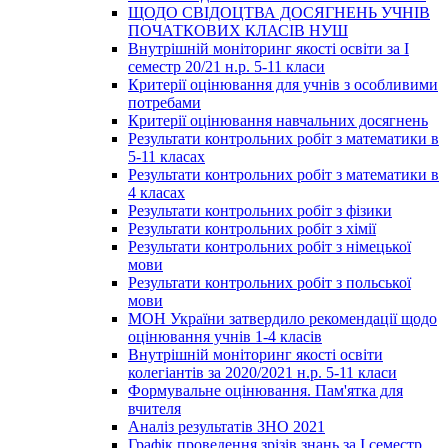
ЩОДО СВІДОЦТВА ДОСЯГНЕНЬ УЧНІВ
ПОЧАТКОВИХ КЛАСІВ НУШ
Внутрішній моніторинг якості освіти за І
семестр 20/21 н.р. 5-11 класи
Критерії оцінювання для учнів з особливими
потребами
Критерії оцінювання навчальних досягнень
Результати контрольних робіт з математики в
5-11 класах
Результати контрольних робіт з математики в
4 класах
Результати контрольних робіт з фізики
Результати контрольних робіт з хімії
Результати контрольних робіт з німецької
мови
Результати контрольних робіт з польської
мови
МОН України затвердило рекомендації щодо
оцінювання учнів 1-4 класів
Внутрішній моніторинг якості освіти
колегіантів за 2020/2021 н.р. 5-11 класи
Формувальне оцінювання. Пам'ятка для
вчителя
Аналіз результатів ЗНО 2021
Графік проведення зрізів знань за І семестр