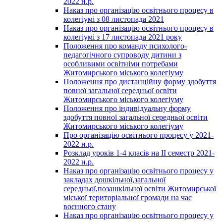
2022 н.р.
Наказ про організацію освітнього процесу в
колегіумі з 08 листопада 2021
Наказ про організацію освітнього процесу в
колегіумі з 17 листопада 2021 року
Положення про команду психолого-
педагогічного супроводу дитини з
особливими освітніми потребами
Житомирського міського колегіуму
Положення про дистанційну форму здобуття
повної загальної середньої освіти
Житомирського міського колегіуму
Положення про індивідуальну форму
здобуття повної загальної середньої освіти
Житомирського міського колегіуму
Про організацію освітнього процесу у 2021-
2022 н.р.
Розклад уроків 1-4 класів на ІІ семестр 2021-
2022 н.р.
Наказ про організацію освітнього процесу у
закладах дошкільної,загальної
середньої,позашкільної освіти Житомирської
міської територіальної громади на час
воєнного стану
Наказ про організацію освітнього процесу у