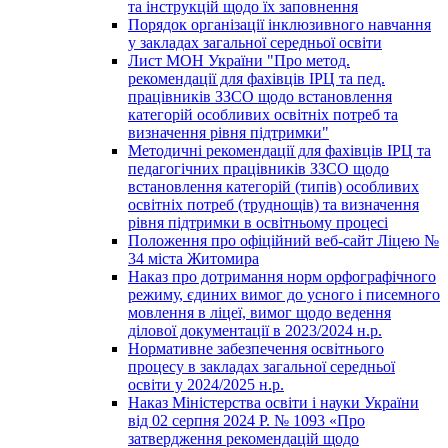
та інструкцій щодо їх заповнення
Порядок організації інклюзивного навчання
у закладах загальної середньої освіти
Лист МОН України "Про метод.
рекомендації для фахівців ІРЦ та пед.
працівників ЗЗСО щодо встановлення
категорій особливих освітніх потреб та
визначення рівня підтримки"
Методичні рекомендації для фахівців ІРЦ та
педагогічних працівників ЗЗСО щодо
встановлення категорій (типів) особливих
освітніх потреб (труднощів) та визначення
рівня підтримки в освітньому процесі
Положення про офіційний веб-сайт Ліцею №
34 міста Житомира
Наказ про дотримання норм орфографічного
режиму, єдиних вимог до усного і писемного
мовлення в ліцеї, вимог щодо ведення
ділової документації в 2023/2024 н.р.
Нормативне забезпечення освітнього
процесу в закладах загальної середньої
освіти у 2024/2025 н.р.
Наказ Міністерства освіти і науки України
від 02 серпня 2024 Р. № 1093 «Про
затвердження рекомендацій щодо