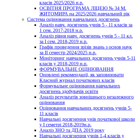
класів 2025/2026 н.р.
ОСВІТНЯ ПРОГРАМА ЛІЦЕЮ № 34 М.
ЖИТОМИРА на 2025/2026 навчальний рік
Система оцінювання навчальних досягнень
Аналіз навч. досягнень учнів 5 - 11 класів за
1 сем. 2017-2018 н.р.
Аналіз рівня навч. досягнень учнів 5 - 11 кл.
за І сем. 2018-2019 н.р.
Графік проведення зрізів знань з основ наук
за ІІ семестр 2024/2025 н.р.
Моніторинг навчальних досягнень учнів 5-11
класів у 2018-2019 н.р.
ФОРМУВАЛЬНЕ ОЦІНЮВАННЯ
Оновлені рекомендації, як заповнювати
Класний журнал початкових класів
Формувальне оцінювання навчальних
досягнень здобувачів освіти
Аналіз результатів зовнішнього незалежного
оцінювання
Оцінювання навчальних досягнень учнів 5-
11 класів
Навчальні досягнення унів початкової щколи
у І семетрі 2018-2019н.р.
Аналіз ЗНО та ДПА 2019 року
Навчальні досягнення учнів 1-4 класів у