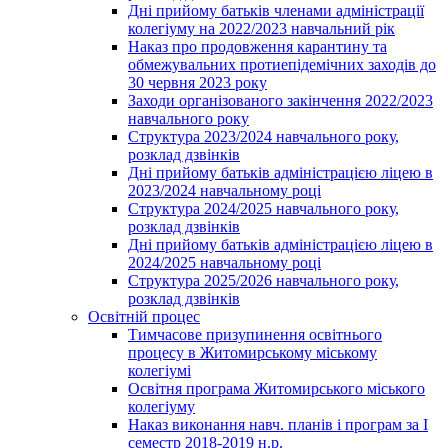
Дні прийому батьків членами адміністрації
колегіуму на 2022/2023 навчальний рік
Наказ про продовження карантину та
обмежувальних протиепідемічних заходів до
30 червня 2023 року
Заходи організованого закінчення 2022/2023
навчального року
Структура 2023/2024 навчального року,
розклад дзвінків
Дні прийому батьків адміністрацією ліцею в
2023/2024 навчальному році
Структура 2024/2025 навчального року,
розклад дзвінків
Дні прийому батьків адміністрацією ліцею в
2024/2025 навчальному році
Структура 2025/2026 навчального року,
розклад дзвінків
Освітній процес
Тимчасове призупинення освітнього
процесу в Житомирському міському
колегіумі
Освітня програма Житомирського міського
колегіуму
Наказ виконання навч. планів і програм за І
семестр 2018-2019 н.р.