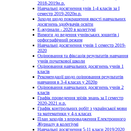
2018-2019н.р.
Навчальні досягнення унів 1-4 класів за І
семестр 2019-2020н.р.
Заходи щодо покращення якості навчальних
досягнень здобувачів освіти
Е-журнали - 2020 в колегіумі
Вимоги до ведення учнівських зошитів і
орфографічний режим
Навчальні досягнення учнів 1 семестр 2019-
2020
Оцінювання та фіксація результатів навчання
учнів початкової школи
Оцінювання навчальних досягнень учнів 1
класів
Рекомендації щодо оцінювання результатів
навчання в 3-4 класах у 2020р
Оцінювання навчальних досягнень учнів 2
класів
Графік проведення зрізів знань за І семестр
2020-2021 н.р.
Графік контрольних робіт з української мови
та математики у 4-х класах
План заходів з впровадження Електронного
Журналу в колегіумі
Навчальні досягнення 5-11 класи 2019/2020