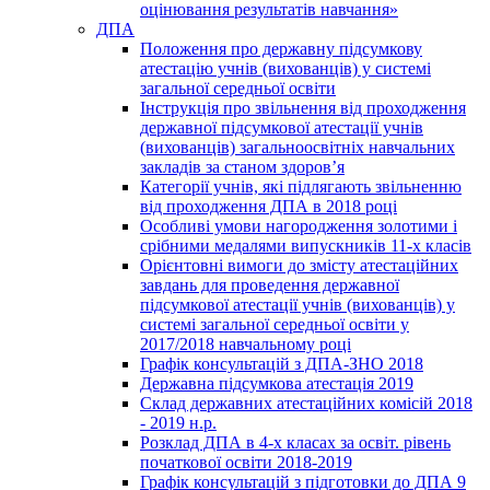
оцінювання результатів навчання»
ДПА
Положення про державну підсумкову
атестацію учнів (вихованців) у системі
загальної середньої освіти
Інструкція про звільнення від проходження
державної підсумкової атестації учнів
(вихованців) загальноосвітніх навчальних
закладів за станом здоров’я
Категорії учнів, які підлягають звільненню
від проходження ДПА в 2018 році
Особливі умови нагородження золотими і
срібними медалями випускників 11-х класів
Орієнтовні вимоги до змісту атестаційних
завдань для проведення державної
підсумкової атестації учнів (вихованців) у
системі загальної середньої освіти у
2017/2018 навчальному році
Графік консультацій з ДПА-ЗНО 2018
Державна підсумкова атестація 2019
Склад державних атестаційних комісій 2018
- 2019 н.р.
Розклад ДПА в 4-х класах за освіт. рівень
початкової освіти 2018-2019
Графік консультацій з підготовки до ДПА 9