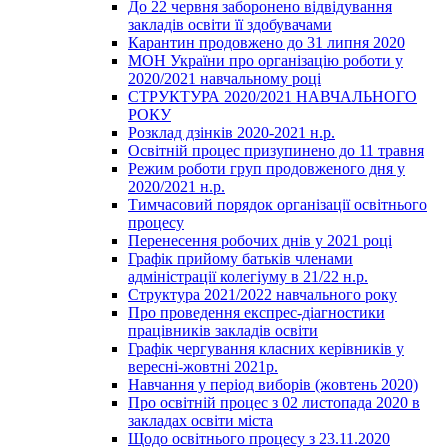
До 22 червня заборонено відвідування
закладів освіти її здобувачами
Карантин продовжено до 31 липня 2020
МОН України про організацію роботи у
2020/2021 навчальному році
СТРУКТУРА 2020/2021 НАВЧАЛЬНОГО
РОКУ
Розклад дзінків 2020-2021 н.р.
Освітній процес призупинено до 11 травня
Режим роботи груп продовженого дня у
2020/2021 н.р.
Тимчасовий порядок організації освітнього
процесу
Перенесення робочих днів у 2021 році
Графік прийому батьків членами
адміністрації колегіуму в 21/22 н.р.
Структура 2021/2022 навчального року
Про проведення експрес-діагностики
працівників закладів освіти
Графік чергування класних керівників у
вересні-жовтні 2021р.
Навчання у період виборів (жовтень 2020)
Про освітній процес з 02 листопада 2020 в
закладах освіти міста
Щодо освітнього процесу з 23.11.2020