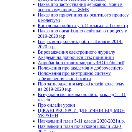
Наказ про застосування державної мови в
освітньому процесі ЖМК
Наказ про призупинення освітнього процесу
в колегіумі
Контрольні роботи у 5-11 класах за І семестр
Наказ про організацію освітнього процесу у
2019-2020 н.р.
Графік контрольних робіт 1-4 класів 2019-
2020 н.р.
Впровадження електронного журналу
Академічна доброчесність: принципи
Апробація тестових завдань ЗНО з біології
Положення про академічну доброчесність
Положення про внутрішню систему
забезпечення якості освіти
Про затвердження мережі класів колегіуму
на 2019-2020 н.р.
Всеукраїнська школа онлайн: розклад 5 - 11
класів
Про онлайн уроки
ЦІКАВІ РЕСУРСИ ДЛЯ УЧНІВ ВІД МОН
УКРАЇНИ
Навчальний план 5-11 класів 2020-2021н.р.
Навчальний план початкової школи 2020-
2021 н.р.