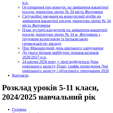
н.р.
Оголошення про конкурс на заміщення вакантної
посади директора ліцею № 34 міста Житомира
Ситуаційні завдання на конкурсний відбір на
заміщення вакантної посади директора ліцею № 34
міста Житомира
План зустрічі кандидатів на заміщення вакантної
посади директора ліцею № 34 м. Житомира з
трудовим колективом та батьківською
громадськістю закладу
Про Міжнародний день шкільного харчування
До уваги батьків майбутніх першокласників
2026/2027 н.р.
24 квітня 2026 року у ліцеї відбудеться День
цивільного захисту План, графік проведення Дня
цивільного захисту і об'єктового тренування 2026
Контакти
Розклад уроків 5-11 класи,
2024/2025 навчальний рік
Головна