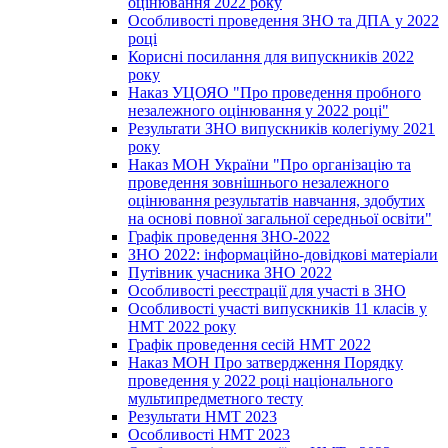
оцінювання 2022 року
Особливості проведення ЗНО та ДПА у 2022
році
Корисні посилання для випускників 2022
року
Наказ УЦОЯО "Про проведення пробного
незалежного оцінювання у 2022 році"
Результати ЗНО випускників колегіуму 2021
року
Наказ МОН України "Про організацію та
проведення зовнішнього незалежного
оцінювання результатів навчання, здобутих
на основі повної загальної середньої освіти"
Графік проведення ЗНО-2022
ЗНО 2022: інформаційно-довідкові матеріали
Путівник учасника ЗНО 2022
Особливості реєстрації для участі в ЗНО
Особливості участі випускників 11 класів у
НМТ 2022 року
Графік проведення сесій НМТ 2022
Наказ МОН Про затвердження Порядку
проведення у 2022 році національного
мультипредметного тесту
Результати НМТ 2023
Особливості НМТ 2023