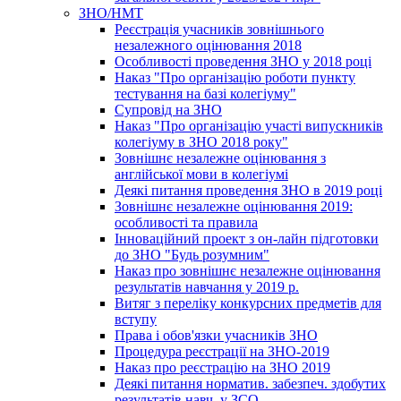
ЗНО/НМТ
Реєстрація учасників зовнішнього
незалежного оцінювання 2018
Особливості проведення ЗНО у 2018 році
Наказ "Про організацію роботи пункту
тестування на базі колегіуму"
Супровід на ЗНО
Наказ "Про організацію участі випускників
колегіуму в ЗНО 2018 року"
Зовнішнє незалежне оцінювання з
англійської мови в колегіумі
Деякі питання проведення ЗНО в 2019 році
Зовнішнє незалежне оцінювання 2019:
особливості та правила
Інноваційний проект з он-лайн підготовки
до ЗНО "Будь розумним"
Наказ про зовнішнє незалежне оцінювання
результатів навчання у 2019 р.
Витяг з переліку конкурсних предметів для
вступу
Права і обов'язки учасників ЗНО
Процедура реєстрації на ЗНО-2019
Наказ про реєстрацію на ЗНО 2019
Деякі питання норматив. забезпеч. здобутих
результатів навч. у ЗСО