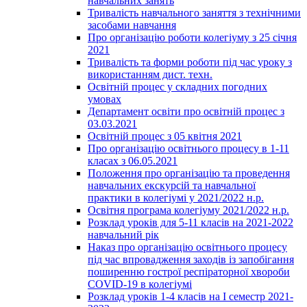
навчальних занять
Тривалість навчального заняття з технічними
засобами навчання
Про організацію роботи колегіуму з 25 січня
2021
Тривалість та форми роботи під час уроку з
використанням дист. техн.
Освітній процес у складних погодних
умовах
Департамент освіти про освітній процес з
03.03.2021
Освітній процес з 05 квітня 2021
Про організацію освітнього процесу в 1-11
класах з 06.05.2021
Положення про організацію та проведення
навчальних екскурсій та навчальної
практики в колегіумі у 2021/2022 н.р.
Освітня програма колегіуму 2021/2022 н.р.
Розклад уроків для 5-11 класів на 2021-2022
навчальний рік
Наказ про організацію освітнього процесу
під час впровадження заходів із запобігання
поширенню гострої респіраторної хвороби
COVID-19 в колегіумі
Розклад уроків 1-4 класів на І семестр 2021-