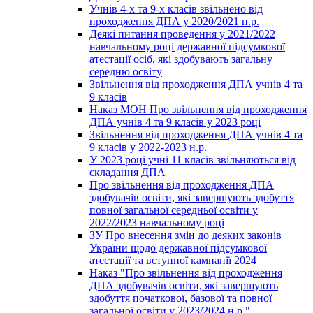
Учнів 4-х та 9-х класів звільнено від
проходження ДПА у 2020/2021 н.р.
Деякі питання проведення у 2021/2022
навчальному році державної підсумкової
атестації осіб, які здобувають загальну
середню освіту
Звільнення від проходження ДПА учнів 4 та
9 класів
Наказ МОН Про звільнення від проходження
ДПА учнів 4 та 9 класів у 2023 році
Звільнення від проходження ДПА учнів 4 та
9 класів у 2022-2023 н.р.
У 2023 році учні 11 класів звільняються від
складання ДПА
Про звільнення від проходження ДПА
здобувачів освіти, які завершують здобуття
повної загальної середньої освіти у
2022/2023 навчальному році
ЗУ Про внесення змін до деяких законів
України щодо державної підсумкової
атестації та вступної кампанії 2024
Наказ "Про звільнення від проходження
ДПА здобувачів освіти, які завершують
здобуття початкової, базової та повної
загальної освіти у 2023/2024 н.р."