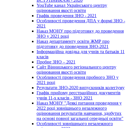
ВСТУПНИКАМ - 2020
YouTube канал Українського центру
оцінювання якості освіти
Графік проведення ЗНО - 2021
Особливості проведення ДПА у формі ЗНО -
2021
Наказ МОНУ про підготовку до проведення
ЗНО у 2021 році
Наказ департаменту освіти ЖМР про
підготовку до проведення ЗНО-2021
Інформаційна довідка для учнів та батьків 11
класів
Пробне ЗНО – 2021
Сайт Вінницького регіонального центру
оцінювання якості освіти
Особливості проведення пробного ЗНО у
2021 році
Результати ЗНО-2020 випускників колегіуму
Графік прийому реєстраційних документів
учнів 11-х класів - ЗНО 2021
Наказ МОНУ "Деякі питання проведення у
2022 році зовнішнього незалежного
оцінювання результатів навчання, здобутих
на основі повної загальної середньої освіти"
Особливості зовнішнього незалежного