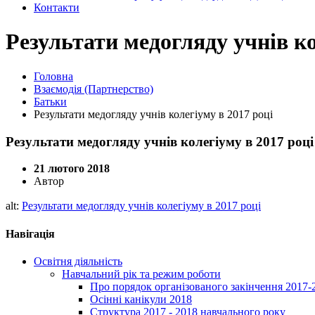
Контакти
Результати медогляду учнів ко
Головна
Взаємодія (Партнерство)
Батьки
Результати медогляду учнів колегіуму в 2017 році
Результати медогляду учнів колегіуму в 2017 році
21 лютого 2018
Автор
alt:
Результати медогляду учнів колегіуму в 2017 році
Навігація
Освітня діяльність
Навчальний рік та режим роботи
Про порядок організованого закінчення 2017-
Осінні канікули 2018
Структура 2017 - 2018 навчального року