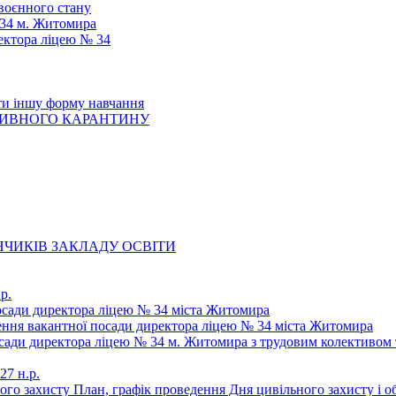
 воєнного стану
 34 м. Житомира
ектора ліцею № 34
ти іншу форму навчання
ТИВНОГО КАРАНТИНУ
ЧИКІВ ЗАКЛАДУ ОСВІТИ
р.
осади директора ліцею № 34 міста Житомира
щення вакантної посади директора ліцею № 34 міста Житомира
осади директора ліцею № 34 м. Житомира з трудовим колективом 
27 н.р.
ьного захисту План, графік проведення Дня цивільного захисту і 