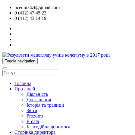
liceum34zt@gmail.com
0 (412) 47 45 23
0 (412) 43 14 19
Toggle navigation
Головна
Про ліцей
Діяльність
Досягнення
Історія та традиції
Звіти
Prozorro
E-data
Благодійна допомога
Сторінка директора