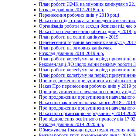
План роботи ЖМК на зимових канікулах з 22.1
Розклад дзвінків 2017-2018 н.р.
Перенесення робочих днів у 2018 році
Наказ про підготовку та проведення весняних
Організація роботи та заходи безпеки під час о
Наказ Про перенесення робочих днів у 2018 р
План роботи на осінні канікули - 2019
Перенесення термінів весняних канікул у 2017
План роботи на зимових канікулах
Розклад дзвінків 2018-2019 н.р.
План роботи колегіуму на період призупиненн
Рекомендації ДО щодо зміни режиму роботи 
План роботи колегіуму на період призупиненн
План роботи колегіуму на період призупиненн
Про продовження призупинення освітнього пр
Наказ Про перенесення робочих днів у 2019 р
Про призупинення навчального процесу від 2
Про продовження призупинення навчального п
Наказ про закінчення навчального 2018 - 2019 
Про продовження призупинення навчального п
Наказ про організацію чергування у 2019-2020
Про відновлення освітнього процесу від 17.02
Розклад дзвінків 2019-2020 н.р.
Обмежувальні заходи щодо недопушення пошир
Режим роботи груп подовженого дня у 2019-20