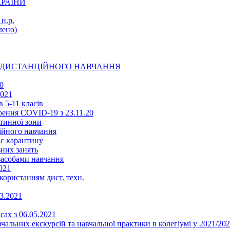
КРАЇНИ
н.р.
ено)
Ї ДИСТАНЦІЙНОГО НАВЧАННЯ
0
2021
 5-11 класів
ення COVID-19 з 23.11.20
тинної зони
ійного навчання
ас карантину
ьних занять
 засобами навчання
021
икористанням дист. техн.
03.2021
сах з 06.05.2021
альних екскурсій та навчальної практики в колегіумі у 2021/202