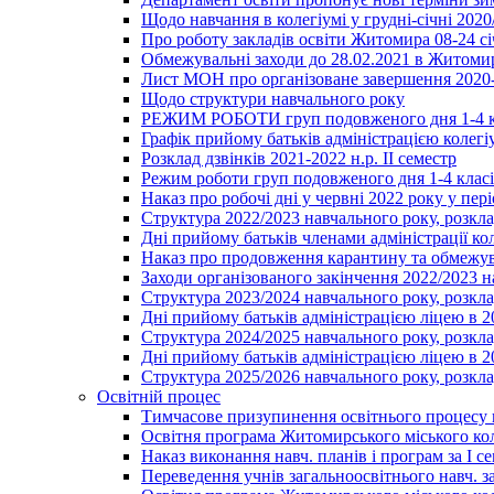
Щодо навчання в колегіумі у грудні-січні 2020
Про роботу закладів освіти Житомира 08-24 сі
Обмежувальні заходи до 28.02.2021 в Житоми
Лист МОН про організоване завершення 2020-
Щодо структури навчального року
РЕЖИМ РОБОТИ груп подовженого дня 1-4 к
Графік прийому батьків адміністрацією колегіу
Розклад дзвінків 2021-2022 н.р. ІІ семестр
Режим роботи груп подовженого дня 1-4 класів
Наказ про робочі дні у червні 2022 року у пері
Структура 2022/2023 навчального року, розкла
Дні прийому батьків членами адміністрації ко
Наказ про продовження карантину та обмежува
Заходи організованого закінчення 2022/2023 
Структура 2023/2024 навчального року, розкла
Дні прийому батьків адміністрацією ліцею в 
Структура 2024/2025 навчального року, розкла
Дні прийому батьків адміністрацією ліцею в 
Структура 2025/2026 навчального року, розкла
Освітній процес
Тимчасове призупинення освітнього процесу 
Освітня програма Житомирського міського ко
Наказ виконання навч. планів і програм за І се
Переведення учнів загальноосвітнього навч. з