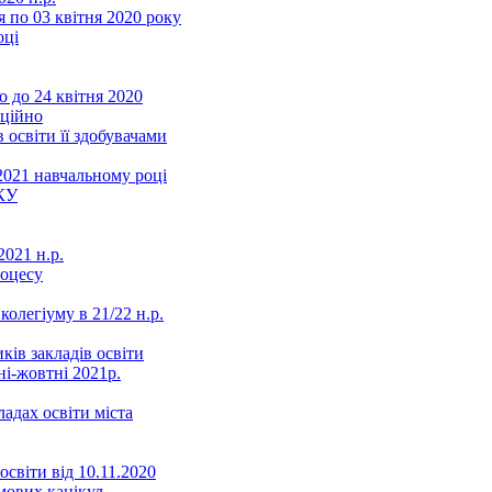
 по 03 квітня 2020 року
оці
 до 24 квітня 2020
нційно
 освіти її здобувачами
2021 навчальному році
КУ
021 н.р.
роцесу
колегіуму в 21/22 н.р.
ків закладів освіти
ні-жовтні 2021р.
ладах освіти міста
освіти від 10.11.2020
мових канікул