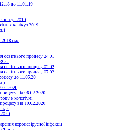
2.18 по 11.01.19
 канікул 2019
сінніх канікул 2019
оці
-2018 н.р.
я освітнього процесу 24.01
ЗЗСО
я освітнього процесу 05.02
я освітнього процесу 07.02
оцесу до 11.05.20
оці
7.01.2020
роцесу від 06.02.2020
року в колегіумі
роцесу від 10.02.2020
 н.р.
.2020
ення коронавірусної інфекції
20 н.р.