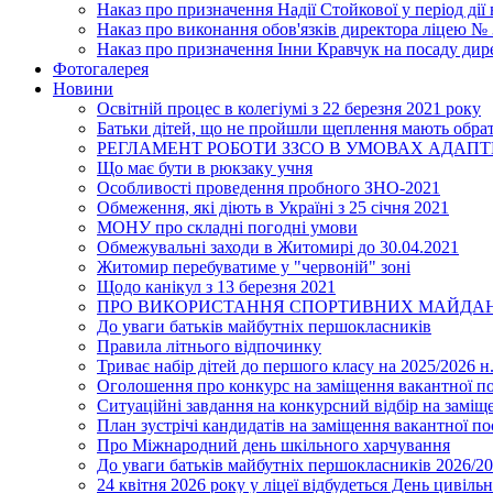
Наказ про призначення Надії Стойкової у період дії
Наказ про виконання обов'язків директора ліцею №
Наказ про призначення Інни Кравчук на посаду дир
Фотогалерея
Новини
Освітній процес в колегіумі з 22 березня 2021 року
Батьки дітей, що не пройшли щеплення мають обра
РЕГЛАМЕНТ РОБОТИ ЗЗСО В УМОВАХ АДАП
Що має бути в рюкзаку учня
Особливості проведення пробного ЗНО-2021
Обмеження, які діють в Україні з 25 січня 2021
МОНУ про складні погодні умови
Обмежувальні заходи в Житомирі до 30.04.2021
Житомир перебуватиме у "червоній" зоні
Щодо канікул з 13 березня 2021
ПРО ВИКОРИСТАННЯ СПОРТИВНИХ МАЙДАН
До уваги батьків майбутніх першокласників
Правила літнього відпочинку
Триває набір дітей до першого класу на 2025/2026 н.
Оголошення про конкурс на заміщення вакантної п
Ситуаційні завдання на конкурсний відбір на замі
План зустрічі кандидатів на заміщення вакантної п
Про Міжнародний день шкільного харчування
До уваги батьків майбутніх першокласників 2026/20
24 квітня 2026 року у ліцеї відбудеться День цивіл