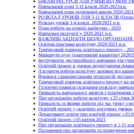
ЦІКАВІ РЕСУРСИ ДЛЯ УЧНІВ ВІД МОН У
Навчальний план 5-11 класів 2020-2021н.р.
Навчальний план початкової школи 2020-2021 
РОЗКЛАД УРОКІВ ДЛЯ 5-11 КЛАСІВ (Оновл
Розклад уроків 1-4 класи. 2020/2021 н.р.
План роботи на осінніх канікулах - 2020
Навчальні екскурсії у 2020-2021 н.р.
ВАЖЛИВІ АКЦЕНТИ ЩОДО ОРГАНІЗАЦІ
Освітня програма колегіуму 2020/2021 н.р.
Тимчасовий порядок освітнього процесу - 202
Маршрути руху (адаптивний карантин) 2020/
Інструменти дистанційного навчання для учнів
Освітній процес в умовах недопущення пошир
Алгоритм роботи колегіуму залежно від каран
Вчимося з використанням технологій дистанц
Тимчасовий порядок освітнього процесу на ч
Гігієнічні правила складання розкладу навчал
Тривалість навчального заняття з технічними
Про організацію роботи колегіуму з 25 січня 2
Тривалість та форми роботи під час уроку з в
Освітній процес у складних погодних умовах
Департамент освіти про освітній процес з 03.
Освітній процес з 05 квітня 2021
Про організацію освітнього процесу в 1-11 кла
Положення про організацію та проведення навч