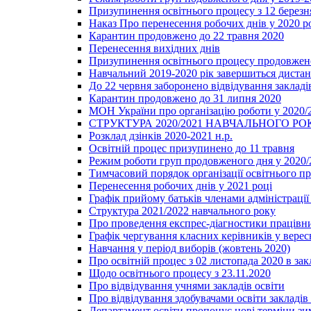
Призупинення освітнього процесу з 12 березня
Наказ Про перенесення робочих днів у 2020 р
Карантин продовжено до 22 травня 2020
Перенесення вихідних днів
Призупинення освітнього процесу продовжено
Навчальний 2019-2020 рік завершиться диста
До 22 червня заборонено відвідування закладів
Карантин продовжено до 31 липня 2020
МОН України про організацію роботи у 2020/
СТРУКТУРА 2020/2021 НАВЧАЛЬНОГО РО
Розклад дзінків 2020-2021 н.р.
Освітній процес призупинено до 11 травня
Режим роботи груп продовженого дня у 2020/2
Тимчасовий порядок організації освітнього п
Перенесення робочих днів у 2021 році
Графік прийому батьків членами адміністрації 
Структура 2021/2022 навчального року
Про проведення експрес-діагностики працівни
Графік чергування класних керівників у верес
Навчання у період виборів (жовтень 2020)
Про освітній процес з 02 листопада 2020 в зак
Щодо освітнього процесу з 23.11.2020
Про відвідування учнями закладів освіти
Про відвідування здобувачами освіти закладів 
Департамент освіти пропонує нові терміни зи