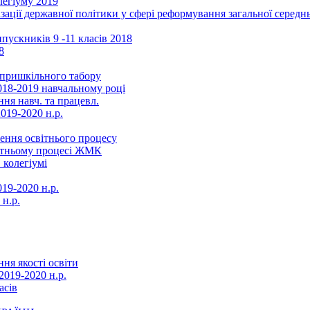
легіуму 2019
ізації державної політики у сфері реформування загальної серед
ускників 9 -11 класів 2018
8
в пришкільного табору
018-2019 навчальному році
ня навч. та працевл.
019-2020 н.р.
ення освітнього процесу
вітньому процесі ЖМК
 колегіумі
19-2020 н.р.
 н.р.
ня якості освіти
2019-2020 н.р.
асів