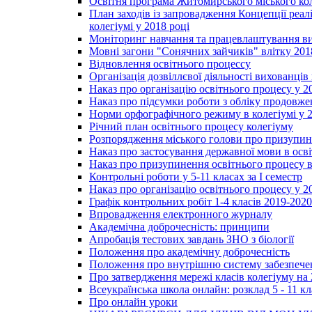
Освітня програма Житомирського міського ко
План заходів із запровадження Концепції реал
колегіумі у 2018 році
Моніторинг навчання та працевлаштування вип
Мовні загони "Сонячних зайчиків" влітку 201
Відновлення освітнього процессу
Організація дозвіллєвої діяльності вихованці
Наказ про організацію освітнього процесу у 2
Наказ про підсумки роботи з обліку продовжен
Норми орфографічного режиму в колегіумі у 2
Річний план освітнього процесу колегіуму
Розпорядження міського голови про призупин
Наказ про застосування державної мови в ос
Наказ про призупинення освітнього процесу в
Контрольні роботи у 5-11 класах за І семестр
Наказ про організацію освітнього процесу у 20
Графік контрольних робіт 1-4 класів 2019-2020
Впровадження електронного журналу
Академічна доброчесність: принципи
Апробація тестових завдань ЗНО з біології
Положення про академічну доброчесність
Положення про внутрішню систему забезпечен
Про затвердження мережі класів колегіуму на 
Всеукраїнська школа онлайн: розклад 5 - 11 кл
Про онлайн уроки