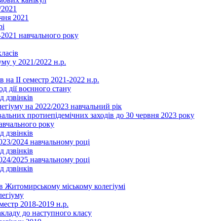
/2021
чня 2021
рі
2021 навчального року
ласів
му у 2021/2022 н.р.
 на ІІ семестр 2021-2022 н.р.
од дії воєнного стану
д дзвінків
легіуму на 2022/2023 навчальний рік
льних протиепідемічних заходів до 30 червня 2023 року
навчального року
д дзвінків
2023/2024 навчальному році
д дзвінків
2024/2025 навчальному році
д дзвінків
в Житомирському міському колегіумі
легіуму
местр 2018-2019 н.р.
акладу до наступного класу