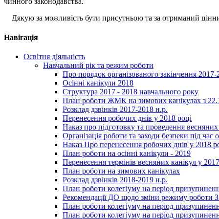
чинного законодавства.
Дякую за можливість бути присутньою та за отриманий цінни
Навігація
Освітня діяльність
Навчальний рік та режим роботи
Про порядок організованого закінчення 2017-
Осінні канікули 2018
Структура 2017 - 2018 навчального року
План роботи ЖМК на зимових канікулах з 22.1
Розклад дзвінків 2017-2018 н.р.
Перенесення робочих днів у 2018 році
Наказ про підготовку та проведення весняних
Організація роботи та заходи безпеки під час о
Наказ Про перенесення робочих днів у 2018 р
План роботи на осінні канікули - 2019
Перенесення термінів весняних канікул у 2017
План роботи на зимових канікулах
Розклад дзвінків 2018-2019 н.р.
План роботи колегіуму на період призупиненн
Рекомендації ДО щодо зміни режиму роботи 
План роботи колегіуму на період призупиненн
План роботи колегіуму на період призупиненн