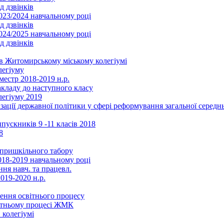
д дзвінків
2023/2024 навчальному році
д дзвінків
2024/2025 навчальному році
д дзвінків
в Житомирському міському колегіумі
легіуму
местр 2018-2019 н.р.
акладу до наступного класу
легіуму 2019
ізації державної політики у сфері реформування загальної серед
ускників 9 -11 класів 2018
8
в пришкільного табору
018-2019 навчальному році
ня навч. та працевл.
019-2020 н.р.
ення освітнього процесу
вітньому процесі ЖМК
 колегіумі