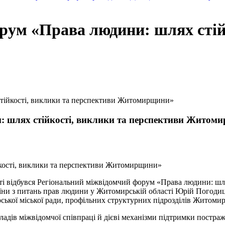
рум «Права людини: шлях стій
тійкості, виклики та перспективи Житомирщини»
: шлях стійкості, виклики та перспективи Житом
ті відбувся Регіональний міжвідомчий форум «Права людини: шл
їни з питань прав людини у Житомирській області Юрій Погоди
ької міської ради, профільних структурних підрозділів Житомирс
в міжвідомчої співпраці й дієві механізми підтримки постражда