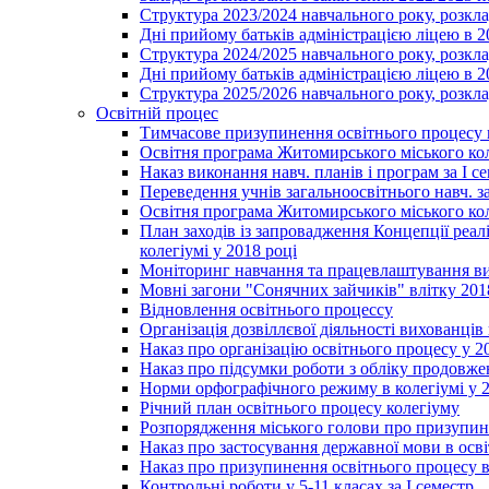
Структура 2023/2024 навчального року, розкла
Дні прийому батьків адміністрацією ліцею в 
Структура 2024/2025 навчального року, розкла
Дні прийому батьків адміністрацією ліцею в 
Структура 2025/2026 навчального року, розкла
Освітній процес
Тимчасове призупинення освітнього процесу 
Освітня програма Житомирського міського ко
Наказ виконання навч. планів і програм за І се
Переведення учнів загальноосвітнього навч. з
Освітня програма Житомирського міського ко
План заходів із запровадження Концепції реал
колегіумі у 2018 році
Моніторинг навчання та працевлаштування вип
Мовні загони "Сонячних зайчиків" влітку 201
Відновлення освітнього процессу
Організація дозвіллєвої діяльності вихованці
Наказ про організацію освітнього процесу у 2
Наказ про підсумки роботи з обліку продовжен
Норми орфографічного режиму в колегіумі у 2
Річний план освітнього процесу колегіуму
Розпорядження міського голови про призупин
Наказ про застосування державної мови в ос
Наказ про призупинення освітнього процесу в
Контрольні роботи у 5-11 класах за І семестр