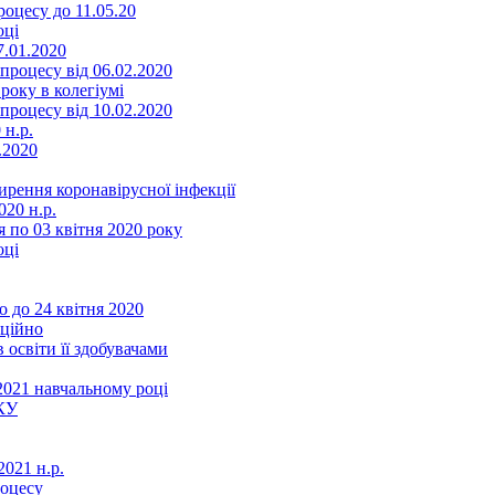
оцесу до 11.05.20
оці
7.01.2020
роцесу від 06.02.2020
року в колегіумі
роцесу від 10.02.2020
 н.р.
.2020
ення коронавірусної інфекції
20 н.р.
 по 03 квітня 2020 року
оці
 до 24 квітня 2020
нційно
 освіти її здобувачами
2021 навчальному році
КУ
021 н.р.
роцесу