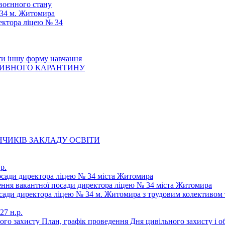
 воєнного стану
 34 м. Житомира
ектора ліцею № 34
ти іншу форму навчання
ТИВНОГО КАРАНТИНУ
ЧИКІВ ЗАКЛАДУ ОСВІТИ
р.
осади директора ліцею № 34 міста Житомира
щення вакантної посади директора ліцею № 34 міста Житомира
осади директора ліцею № 34 м. Житомира з трудовим колективом 
27 н.р.
ьного захисту План, графік проведення Дня цивільного захисту і 