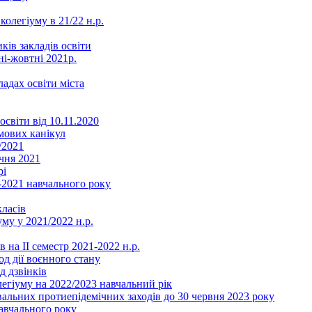
колегіуму в 21/22 н.р.
ків закладів освіти
ні-жовтні 2021р.
ладах освіти міста
освіти від 10.11.2020
мових канікул
/2021
чня 2021
рі
2021 навчального року
ласів
му у 2021/2022 н.р.
 на ІІ семестр 2021-2022 н.р.
од дії воєнного стану
д дзвінків
легіуму на 2022/2023 навчальний рік
льних протиепідемічних заходів до 30 червня 2023 року
навчального року