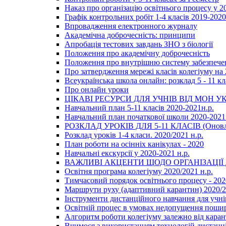
Наказ про організацію освітнього процесу у 20
Графік контрольних робіт 1-4 класів 2019-2020
Впровадження електронного журналу
Академічна доброчесність: принципи
Апробація тестових завдань ЗНО з біології
Положення про академічну доброчесність
Положення про внутрішню систему забезпечен
Про затвердження мережі класів колегіуму на 
Всеукраїнська школа онлайн: розклад 5 - 11 кл
Про онлайн уроки
ЦІКАВІ РЕСУРСИ ДЛЯ УЧНІВ ВІД МОН У
Навчальний план 5-11 класів 2020-2021н.р.
Навчальний план початкової школи 2020-2021 
РОЗКЛАД УРОКІВ ДЛЯ 5-11 КЛАСІВ (Оновл
Розклад уроків 1-4 класи. 2020/2021 н.р.
План роботи на осінніх канікулах - 2020
Навчальні екскурсії у 2020-2021 н.р.
ВАЖЛИВІ АКЦЕНТИ ЩОДО ОРГАНІЗАЦІ
Освітня програма колегіуму 2020/2021 н.р.
Тимчасовий порядок освітнього процесу - 202
Маршрути руху (адаптивний карантин) 2020/
Інструменти дистанційного навчання для учнів
Освітній процес в умовах недопущення пошир
Алгоритм роботи колегіуму залежно від каран
Вчимося з використанням технологій дистанц