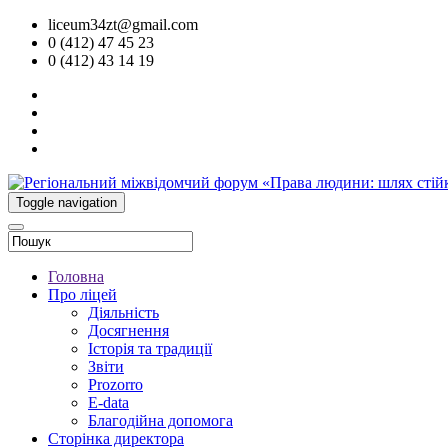
liceum34zt@gmail.com
0 (412) 47 45 23
0 (412) 43 14 19
Toggle navigation
Головна
Про ліцей
Діяльність
Досягнення
Історія та традиції
Звіти
Prozorro
E-data
Благодійна допомога
Сторінка директора