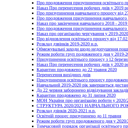
Про продовження призупинення освітнього пр
Наказ Про перенесення робочих днів у 2019 р
Про призупинення навчального процесу від 2
Про продовження призупинення навчального п
Наказ про закінчення навчального 2018 - 2019 
Про продовження призупинення навчального п
Наказ про організацію чергування у 2019-2020
Про відновлення освітнього процесу від 17.02
Розклад дзвінків 2019-2020 н.р.
Обмежувальні заходи щодо недопушення пошир
Режим роботи груп подовженого дня у 2019-20
Призупинення освітнього процесу з 12 березня
Наказ Про перенесення робочих днів у 2020 р
Карантин продовжено до 22 травня 2020
Перенесення вихідних днів
Призупинення освітнього процесу продовжено
Навчальний 2019-2020 рік завершиться диста
До 22 червня заборонено відвідування закладів
Карантин продовжено до 31 липня 2020
МОН України про організацію роботи у 2020/
СТРУКТУРА 2020/2021 НАВЧАЛЬНОГО РО
Розклад дзінків 2020-2021 н.р.
Освітній процес призупинено до 11 травня
Режим роботи груп продовженого дня у 2020/2
Тимчасовий порядок організації освітнього п