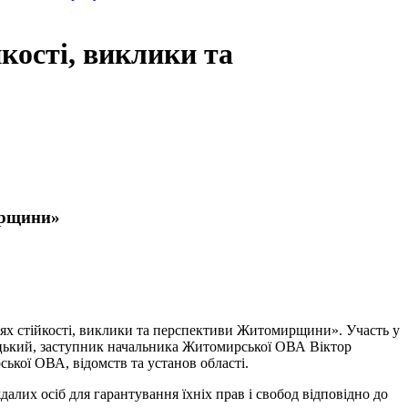
кості, виклики та
ирщини»
ях стійкості, виклики та перспективи Житомирщини». Участь у
цький, заступник начальника Житомирської ОВА Віктор
ької ОВА, відомств та установ області.
лих осіб для гарантування їхніх прав і свобод відповідно до