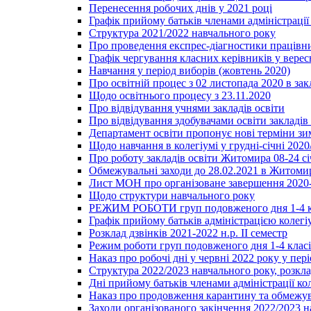
Перенесення робочих днів у 2021 році
Графік прийому батьків членами адміністрації 
Структура 2021/2022 навчального року
Про проведення експрес-діагностики працівни
Графік чергування класних керівників у верес
Навчання у період виборів (жовтень 2020)
Про освітній процес з 02 листопада 2020 в зак
Щодо освітнього процесу з 23.11.2020
Про відвідування учнями закладів освіти
Про відвідування здобувачами освіти закладів 
Департамент освіти пропонує нові терміни зи
Щодо навчання в колегіумі у грудні-січні 2020
Про роботу закладів освіти Житомира 08-24 сі
Обмежувальні заходи до 28.02.2021 в Житоми
Лист МОН про організоване завершення 2020-
Щодо структури навчального року
РЕЖИМ РОБОТИ груп подовженого дня 1-4 к
Графік прийому батьків адміністрацією колегіу
Розклад дзвінків 2021-2022 н.р. ІІ семестр
Режим роботи груп подовженого дня 1-4 класів
Наказ про робочі дні у червні 2022 року у пері
Структура 2022/2023 навчального року, розкла
Дні прийому батьків членами адміністрації ко
Наказ про продовження карантину та обмежува
Заходи організованого закінчення 2022/2023 