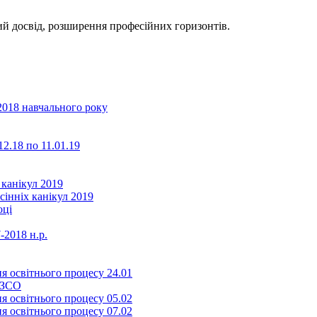
й досвід, розширення професійних горизонтів.
2018 навчального року
2.18 по 11.01.19
 канікул 2019
сінніх канікул 2019
оці
-2018 н.р.
я освітнього процесу 24.01
ЗЗСО
я освітнього процесу 05.02
я освітнього процесу 07.02