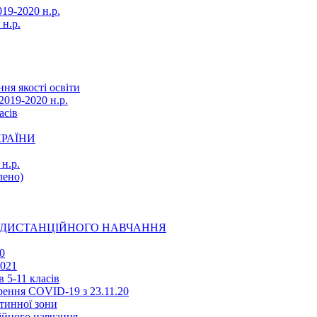
19-2020 н.р.
 н.р.
ня якості освіти
2019-2020 н.р.
асів
КРАЇНИ
н.р.
ено)
Ї ДИСТАНЦІЙНОГО НАВЧАННЯ
0
2021
 5-11 класів
ення COVID-19 з 23.11.20
тинної зони
ійного навчання