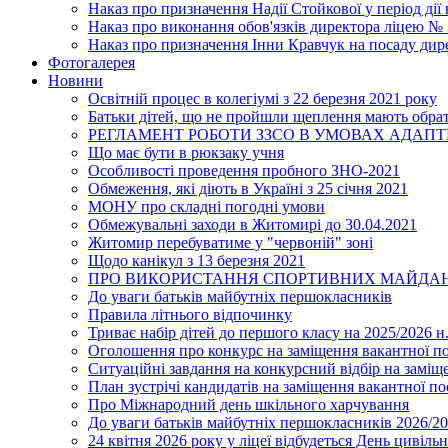
Наказ про призначення Надії Стойкової у період дії
Наказ про виконання обов'язків директора ліцею №
Наказ про призначення Інни Кравчук на посаду дир
Фотогалерея
Новини
Освітній процес в колегіумі з 22 березня 2021 року
Батьки дітей, що не пройшли щеплення мають обра
РЕГЛАМЕНТ РОБОТИ ЗЗСО В УМОВАХ АДАП
Що має бути в рюкзаку учня
Особливості проведення пробного ЗНО-2021
Обмеження, які діють в Україні з 25 січня 2021
МОНУ про складні погодні умови
Обмежувальні заходи в Житомирі до 30.04.2021
Житомир перебуватиме у "червоній" зоні
Щодо канікул з 13 березня 2021
ПРО ВИКОРИСТАННЯ СПОРТИВНИХ МАЙДАН
До уваги батьків майбутніх першокласників
Правила літнього відпочинку
Триває набір дітей до першого класу на 2025/2026 н.
Оголошення про конкурс на заміщення вакантної п
Ситуаційні завдання на конкурсний відбір на замі
План зустрічі кандидатів на заміщення вакантної п
Про Міжнародний день шкільного харчування
До уваги батьків майбутніх першокласників 2026/20
24 квітня 2026 року у ліцеї відбудеться День цивіл