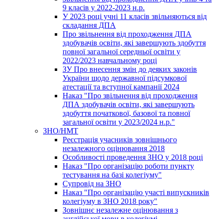
9 класів у 2022-2023 н.р.
У 2023 році учні 11 класів звільняються від
складання ДПА
Про звільнення від проходження ДПА
здобувачів освіти, які завершують здобуття
повної загальної середньої освіти у
2022/2023 навчальному році
ЗУ Про внесення змін до деяких законів
України щодо державної підсумкової
атестації та вступної кампанії 2024
Наказ "Про звільнення від проходження
ДПА здобувачів освіти, які завершують
здобуття початкової, базової та повної
загальної освіти у 2023/2024 н.р."
ЗНО/НМТ
Реєстрація учасників зовнішнього
незалежного оцінювання 2018
Особливості проведення ЗНО у 2018 році
Наказ "Про організацію роботи пункту
тестування на базі колегіуму"
Супровід на ЗНО
Наказ "Про організацію участі випускників
колегіуму в ЗНО 2018 року"
Зовнішнє незалежне оцінювання з
англійської мови в колегіумі