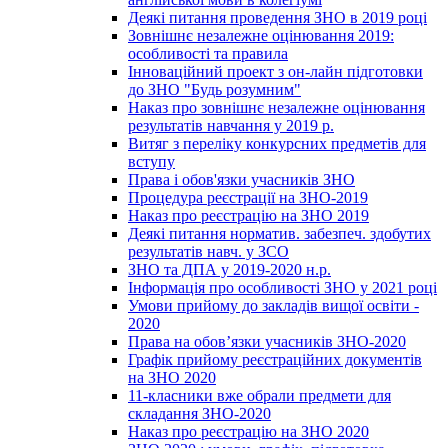
Деякі питання проведення ЗНО в 2019 році
Зовнішнє незалежне оцінювання 2019:
особливості та правила
Інноваційний проект з он-лайн підготовки
до ЗНО "Будь розумним"
Наказ про зовнішнє незалежне оцінювання
результатів навчання у 2019 р.
Витяг з переліку конкурсних предметів для
вступу
Права і обов'язки учасників ЗНО
Процедура реєстрації на ЗНО-2019
Наказ про реєстрацію на ЗНО 2019
Деякі питання норматив. забезпеч. здобутих
результатів навч. у ЗСО
ЗНО та ДПА у 2019-2020 н.р.
Інформація про особливості ЗНО у 2021 році
Умови прийому до закладів вищої освіти -
2020
Права на обов’язки учасників ЗНО-2020
Графік прийому реєстраційних документів
на ЗНО 2020
11-класники вже обрали предмети для
складання ЗНО-2020
Наказ про реєстрацію на ЗНО 2020