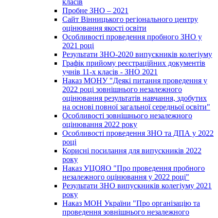
класів
Пробне ЗНО – 2021
Сайт Вінницького регіонального центру
оцінювання якості освіти
Особливості проведення пробного ЗНО у
2021 році
Результати ЗНО-2020 випускників колегіуму
Графік прийому реєстраційних документів
учнів 11-х класів - ЗНО 2021
Наказ МОНУ "Деякі питання проведення у
2022 році зовнішнього незалежного
оцінювання результатів навчання, здобутих
на основі повної загальної середньої освіти"
Особливості зовнішнього незалежного
оцінювання 2022 року
Особливості проведення ЗНО та ДПА у 2022
році
Корисні посилання для випускників 2022
року
Наказ УЦОЯО "Про проведення пробного
незалежного оцінювання у 2022 році"
Результати ЗНО випускників колегіуму 2021
року
Наказ МОН України "Про організацію та
проведення зовнішнього незалежного