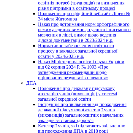
освітніх потреб (труднощів) та визначення
рівня підтримки в освітньому процесі
Положення про офіційний веб-сайт Ліцею №
34 міста Житомира
Наказ про дотримання норм орфографічного
режиму, єдиних вимог до усного і писемного
мовлення в ліцеї, вимог щодо ведення
ділової документації в 2023/2024 н.р.
Нормативне забезпечення освітнього
процесу в закладах загальної середньої
освіти у 2024/2025 н.р.
Наказ Міністерства освіти і науки України
від 02 серпня 2024 Р. № 1093 «Про
затвердження рекомендацій щодо
оцінювання результатів навчання»
ДПА
Положення про державну підсумкову
атестацію учнів (вихованців) у системі
загальної середньої освіти
Інструкція про звільнення від проходження
державної підсумкової атестації учнів
(вихованців) загальноосвітніх навчальних
закладів за станом здоров’я
Категорії учнів, які підлягають звільненню
від проходження ДПА в 2018 році