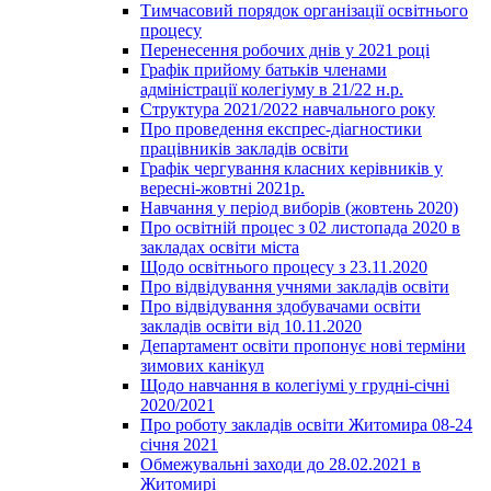
Тимчасовий порядок організації освітнього
процесу
Перенесення робочих днів у 2021 році
Графік прийому батьків членами
адміністрації колегіуму в 21/22 н.р.
Структура 2021/2022 навчального року
Про проведення експрес-діагностики
працівників закладів освіти
Графік чергування класних керівників у
вересні-жовтні 2021р.
Навчання у період виборів (жовтень 2020)
Про освітній процес з 02 листопада 2020 в
закладах освіти міста
Щодо освітнього процесу з 23.11.2020
Про відвідування учнями закладів освіти
Про відвідування здобувачами освіти
закладів освіти від 10.11.2020
Департамент освіти пропонує нові терміни
зимових канікул
Щодо навчання в колегіумі у грудні-січні
2020/2021
Про роботу закладів освіти Житомира 08-24
січня 2021
Обмежувальні заходи до 28.02.2021 в
Житомирі