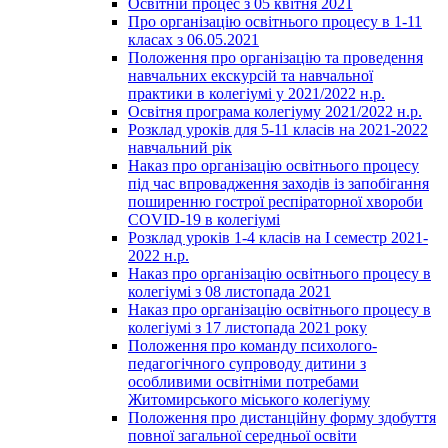
Освітній процес з 05 квітня 2021
Про організацію освітнього процесу в 1-11
класах з 06.05.2021
Положення про організацію та проведення
навчальних екскурсій та навчальної
практики в колегіумі у 2021/2022 н.р.
Освітня програма колегіуму 2021/2022 н.р.
Розклад уроків для 5-11 класів на 2021-2022
навчальний рік
Наказ про організацію освітнього процесу
під час впровадження заходів із запобігання
поширенню гострої респіраторної хвороби
COVID-19 в колегіумі
Розклад уроків 1-4 класів на І семестр 2021-
2022 н.р.
Наказ про організацію освітнього процесу в
колегіумі з 08 листопада 2021
Наказ про організацію освітнього процесу в
колегіумі з 17 листопада 2021 року
Положення про команду психолого-
педагогічного супроводу дитини з
особливими освітніми потребами
Житомирського міського колегіуму
Положення про дистанційну форму здобуття
повної загальної середньої освіти