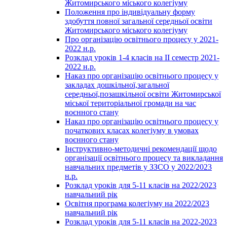
Житомирського міського колегіуму
Положення про індивідуальну форму
здобуття повної загальної середньої освіти
Житомирського міського колегіуму
Про організацію освітнього процесу у 2021-
2022 н.р.
Розклад уроків 1-4 класів на ІІ семестр 2021-
2022 н.р.
Наказ про організацію освітнього процесу у
закладах дошкільної,загальної
середньої,позашкільної освіти Житомирської
міської територіальної громади на час
воєнного стану
Наказ про організацію освітнього процесу у
початкових класах колегіуму в умовах
воєнного стану
Інструктивно-методичні рекомендації щодо
організації освітнього процесу та викладання
навчальних предметів у ЗЗСО у 2022/2023
н.р.
Розклад уроків для 5-11 класів на 2022/2023
навчальний рік
Освітня програма колегіуму на 2022/2023
навчальний рік
Розклад уроків для 5-11 класів на 2022-2023