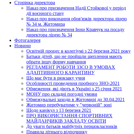
Сторінка директора
Наказ про призначення Надії Стойкової у період
дії воєнного стану
Наказ про виконання обов'язків директора ліцею
№ 34 м. Житомира
Наказ про призначення Інни Кравчук на посаду
директора ліцею № 34
Фотогалерея
Новини
Освітній процес в колегіумі з 22 березня 2021 року
Батьки дітей, що не пройшли щеплення мають
обрати іншу форму навчання
РЕГЛАМЕНТ РОБОТИ ЗЗСО В УМОВАХ
АДАПТИВНОГО КАРАНТИНУ
Що має бути в рюкзаку учня
Особливості проведення пробного ЗНО-2021
Обмеження, які діють в Україні з 25 січня 2021
МОНУ про складні погодні умови
Обмежувальні заходи в Житомирі до 30.04.2021
Житомир перебуватиме у "червоній" зоні
Щодо канікул з 13 березня 2021
ПРО ВИКОРИСТАННЯ СПОРТИВНИХ
МАЙДАНЧИКІВ ЗАКЛАДУ ОСВІТИ
До уваги батьків майбутніх першокласників
Правила літнього відпочинку