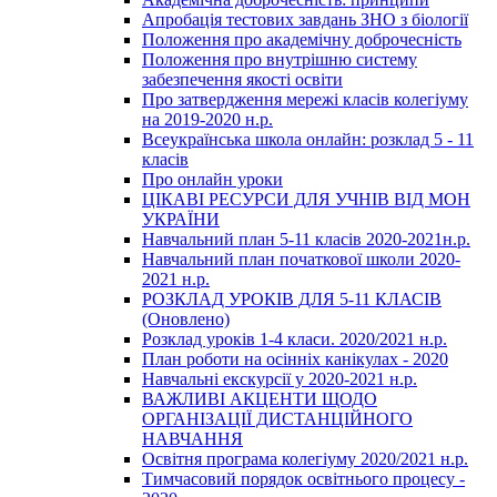
Апробація тестових завдань ЗНО з біології
Положення про академічну доброчесність
Положення про внутрішню систему
забезпечення якості освіти
Про затвердження мережі класів колегіуму
на 2019-2020 н.р.
Всеукраїнська школа онлайн: розклад 5 - 11
класів
Про онлайн уроки
ЦІКАВІ РЕСУРСИ ДЛЯ УЧНІВ ВІД МОН
УКРАЇНИ
Навчальний план 5-11 класів 2020-2021н.р.
Навчальний план початкової школи 2020-
2021 н.р.
РОЗКЛАД УРОКІВ ДЛЯ 5-11 КЛАСІВ
(Оновлено)
Розклад уроків 1-4 класи. 2020/2021 н.р.
План роботи на осінніх канікулах - 2020
Навчальні екскурсії у 2020-2021 н.р.
ВАЖЛИВІ АКЦЕНТИ ЩОДО
ОРГАНІЗАЦІЇ ДИСТАНЦІЙНОГО
НАВЧАННЯ
Освітня програма колегіуму 2020/2021 н.р.
Тимчасовий порядок освітнього процесу -