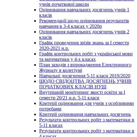
учнів початкової школи
Оцінювання навчальних досягнень учнів 1
класів
Рекомендації щодо оцінювання результатів
навчання в 3-4 класах у 2020р
Оцінювання навчальних досягнень учнів 2
класів
Графік проведення зрізів знань за І семестр
2020-2021 н.р.
Графік контрольних робіт з української мови
та математики у 4-х класах
План заходів з впровадження Електронного
Журналу в колегіумі
Навчальні досягнення 5-11 класи 2019/2020
ЩОДО СВІДОЦТВА ДОСЯГНЕНЬ УЧНІВ
ПОЧАТКОВИХ КЛАСІВ НУШ
Внутрішній моніторинг якості освіти за І
семестр 20/21 н.р. 5-11 класи
Критерії оцінювання для учнів з особливими
потребами
Критерії оцінювання навчальних досягнень
Результати контрольних робіт з математики в
5-11 класах
Результати контрольних робіт з математики в
4 класах