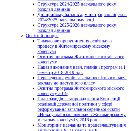
Структура 2024/2025 навчального року,
розклад дзвінків
Дні прийому батьків адміністрацією ліцею в
2024/2025 навчальному році
Структура 2025/2026 навчального року,
розклад дзвінків
Освітній процес
Тимчасове призупинення освітнього
процесу в Житомирському міському
колегіумі
Освітня програма Житомирського міського
колегіуму
Наказ виконання навч. планів і програм за І
семестр 2018-2019 н.р.
Переведення учнів загальноосвітнього навч.
закладу до наступного класу
Освітня програма Житомирського міського
колегіуму 2019
План заходів із запровадження Концепції
реалізації державної політики у сфері
реформування загальної середньої освіти
«Нова українська школа» в Житомирському
міському колегіумі у 2018 році
Моніторинг навчання та працевлаштування
випускників 9 -11 класів 2018