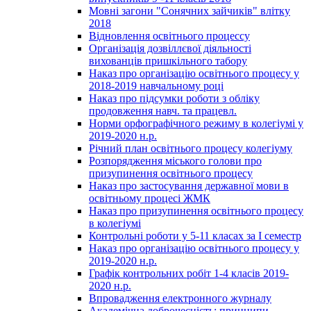
Мовні загони "Сонячних зайчиків" влітку
2018
Відновлення освітнього процессу
Організація дозвіллєвої діяльності
вихованців пришкільного табору
Наказ про організацію освітнього процесу у
2018-2019 навчальному році
Наказ про підсумки роботи з обліку
продовження навч. та працевл.
Норми орфографічного режиму в колегіумі у
2019-2020 н.р.
Річний план освітнього процесу колегіуму
Розпорядження міського голови про
призупинення освітнього процесу
Наказ про застосування державної мови в
освітньому процесі ЖМК
Наказ про призупинення освітнього процесу
в колегіумі
Контрольні роботи у 5-11 класах за І семестр
Наказ про організацію освітнього процесу у
2019-2020 н.р.
Графік контрольних робіт 1-4 класів 2019-
2020 н.р.
Впровадження електронного журналу
Академічна доброчесність: принципи