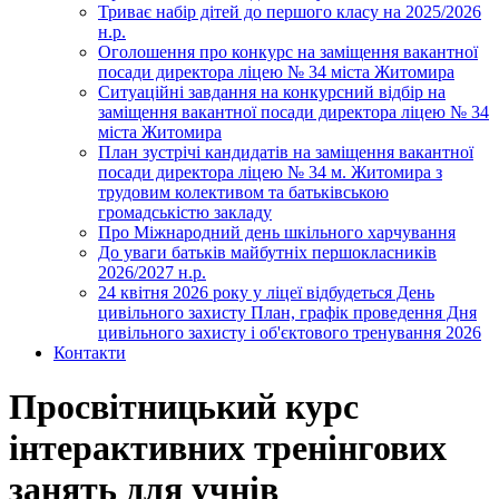
Триває набір дітей до першого класу на 2025/2026
н.р.
Оголошення про конкурс на заміщення вакантної
посади директора ліцею № 34 міста Житомира
Ситуаційні завдання на конкурсний відбір на
заміщення вакантної посади директора ліцею № 34
міста Житомира
План зустрічі кандидатів на заміщення вакантної
посади директора ліцею № 34 м. Житомира з
трудовим колективом та батьківською
громадськістю закладу
Про Міжнародний день шкільного харчування
До уваги батьків майбутніх першокласників
2026/2027 н.р.
24 квітня 2026 року у ліцеї відбудеться День
цивільного захисту План, графік проведення Дня
цивільного захисту і об'єктового тренування 2026
Контакти
Просвітницький курс
інтерактивних тренінгових
занять для учнів