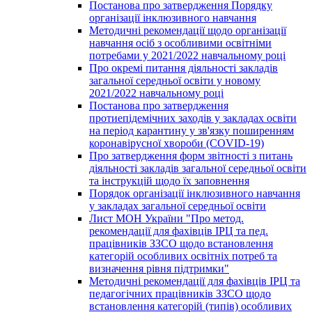
Постанова про затвердження Порядку
організації інклюзивного навчання
Методичні рекомендації щодо організації
навчання осіб з особливими освітніми
потребами у 2021/2022 навчальному році
Про окремі питання діяльності закладів
загальної середньої освіти у новому
2021/2022 навчальному році
Постанова про затвердження
протиепідемічних заходів у закладах освіти
на період карантину у зв'язку поширенням
коронавірусної хвороби (COVID-19)
Про затвердження форм звітності з питань
діяльності закладів загальної середньої освіти
та інструкцій щодо їх заповнення
Порядок організації інклюзивного навчання
у закладах загальної середньої освіти
Лист МОН України "Про метод.
рекомендації для фахівців ІРЦ та пед.
працівників ЗЗСО щодо встановлення
категорій особливих освітніх потреб та
визначення рівня підтримки"
Методичні рекомендації для фахівців ІРЦ та
педагогічних працівників ЗЗСО щодо
встановлення категорій (типів) особливих