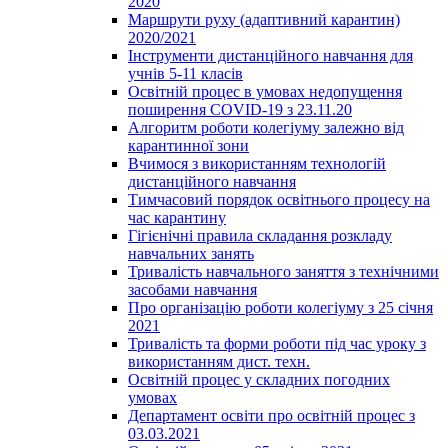
2020
Маршрути руху (адаптивний карантин)
2020/2021
Інструменти дистанційного навчання для
учнів 5-11 класів
Освітній процес в умовах недопущення
поширення COVID-19 з 23.11.20
Алгоритм роботи колегіуму залежно від
карантинної зони
Вчимося з використанням технологій
дистанційного навчання
Тимчасовий порядок освітнього процесу на
час карантину
Гігієнічні правила складання розкладу
навчальних занять
Тривалість навчального заняття з технічними
засобами навчання
Про організацію роботи колегіуму з 25 січня
2021
Тривалість та форми роботи під час уроку з
використанням дист. техн.
Освітній процес у складних погодних
умовах
Департамент освіти про освітній процес з
03.03.2021