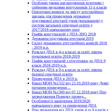
Особливі умови нагородження золотими і
срібними медалями випускників 11-х класів
Орієнтовні вимоги до змісту атестаційних
завдань для проведення державної
підсумкової атестації учнів (вихованців) у
системі загальної середньої освіти у
2017/2018 навчальному році
Графік консультацій з ДПА-ЗНО 2018
Державна підсумкова атестація 2019
Склад державних атестаційних комісій 2018
- 2019 н.р.
Розклад ДПА в 4-х класах за освіт. рівень
початкової освіти 2018-2019
Графік консультацій з підготовки до ДПА 9
класи 2018-2019 н.р.
Розклад ДПА в 9-х класах за освіт. рівень
базової середньої освіти
Проведення ДПА в 2019 р.
Наказ МОН №1332 від 23.10.2019 року Деякі
питання проведення ...
Наказ МОН №1369 від 07.12.2018 року Про
затвердження Порядку провед...
Особливості закінчення 2019/2020
навчального року та проведення ДПА
Про звільнення від ДПА учнів 4 та 9 класів у