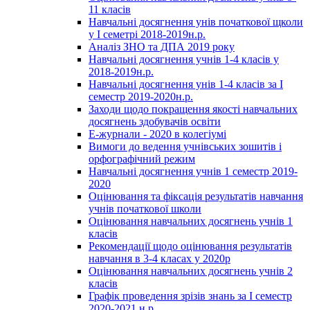
11 класів
Навчальні досягнення унів початкової щколи
у І семетрі 2018-2019н.р.
Аналіз ЗНО та ДПА 2019 року
Навчальні досягнення учнів 1-4 класів у
2018-2019н.р.
Навчальні досягнення унів 1-4 класів за І
семестр 2019-2020н.р.
Заходи щодо покращення якості навчальних
досягнень здобувачів освіти
Е-журнали - 2020 в колегіумі
Вимоги до ведення учнівських зошитів і
орфографічний режим
Навчальні досягнення учнів 1 семестр 2019-
2020
Оцінювання та фіксація результатів навчання
учнів початкової школи
Оцінювання навчальних досягнень учнів 1
класів
Рекомендації щодо оцінювання результатів
навчання в 3-4 класах у 2020р
Оцінювання навчальних досягнень учнів 2
класів
Графік проведення зрізів знань за І семестр
2020-2021 н.р.