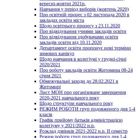
вересні-жовтні 2021р.
Навчання у період виборів (жовтень 2020)
Про освітній процес з 02 листопада 2020 в
закладах освіти міста
Щодо освітнього процесу з 23.11.2020
Про відвідування учнями закладів освіти
Про відвідування здобувачами освіти
закладів освіти від 10.11.2020
Департамент освіти пропонує нові терміни
зимових канікул
Щодо навчання в колегіумі у грудні-січні
2020/2021
Про роботу закладів освіти Житомира 08-24
січня 2021
Обмежувальні заходи до 28.02.2021 в
Житомирі
Лист МОН про організоване завершення
2020-2021 навчального року
Щодо структури навчального року
РЕЖИМ РОБОТИ груп подовженого дня 1-4
класів
Графік прийому батьків адміністрацією
колегіуму у 2021/2022 н.р.
Розклад дзвінків 2021-2022 н.р. ІІ семестр
Режим роботи груп подовженого дня 1-4