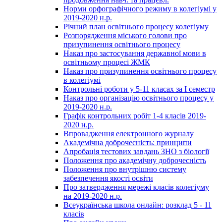
Норми орфографічного режиму в колегіумі у
2019-2020 н.р.
Річний план освітнього процесу колегіуму
Розпорядження міського голови про
призупинення освітнього процесу
Наказ про застосування державної мови в
освітньому процесі ЖМК
Наказ про призупинення освітнього процесу
в колегіумі
Контрольні роботи у 5-11 класах за І семестр
Наказ про організацію освітнього процесу у
2019-2020 н.р.
Графік контрольних робіт 1-4 класів 2019-
2020 н.р.
Впровадження електронного журналу
Академічна доброчесність: принципи
Апробація тестових завдань ЗНО з біології
Положення про академічну доброчесність
Положення про внутрішню систему
забезпечення якості освіти
Про затвердження мережі класів колегіуму
на 2019-2020 н.р.
Всеукраїнська школа онлайн: розклад 5 - 11
класів