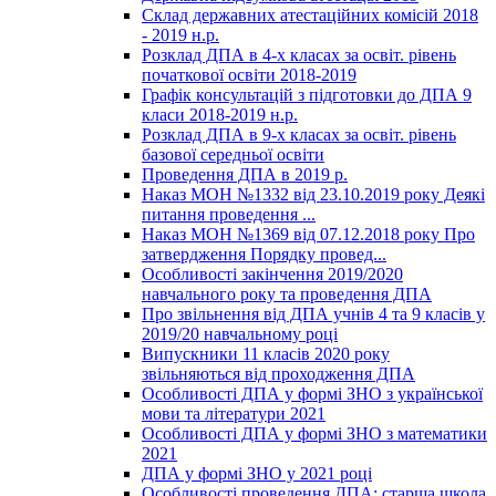
Склад державних атестаційних комісій 2018
- 2019 н.р.
Розклад ДПА в 4-х класах за освіт. рівень
початкової освіти 2018-2019
Графік консультацій з підготовки до ДПА 9
класи 2018-2019 н.р.
Розклад ДПА в 9-х класах за освіт. рівень
базової середньої освіти
Проведення ДПА в 2019 р.
Наказ МОН №1332 від 23.10.2019 року Деякі
питання проведення ...
Наказ МОН №1369 від 07.12.2018 року Про
затвердження Порядку провед...
Особливості закінчення 2019/2020
навчального року та проведення ДПА
Про звільнення від ДПА учнів 4 та 9 класів у
2019/20 навчальному році
Випускники 11 класів 2020 року
звільняються від проходження ДПА
Особливості ДПА у формі ЗНО з української
мови та літератури 2021
Особливості ДПА у формі ЗНО з математики
2021
ДПА у формі ЗНО у 2021 році
Особливості проведення ДПА: старша школа