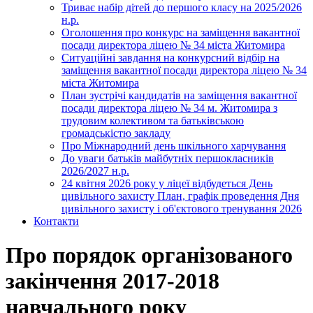
Триває набір дітей до першого класу на 2025/2026
н.р.
Оголошення про конкурс на заміщення вакантної
посади директора ліцею № 34 міста Житомира
Ситуаційні завдання на конкурсний відбір на
заміщення вакантної посади директора ліцею № 34
міста Житомира
План зустрічі кандидатів на заміщення вакантної
посади директора ліцею № 34 м. Житомира з
трудовим колективом та батьківською
громадськістю закладу
Про Міжнародний день шкільного харчування
До уваги батьків майбутніх першокласників
2026/2027 н.р.
24 квітня 2026 року у ліцеї відбудеться День
цивільного захисту План, графік проведення Дня
цивільного захисту і об'єктового тренування 2026
Контакти
Про порядок організованого
закінчення 2017-2018
навчального року