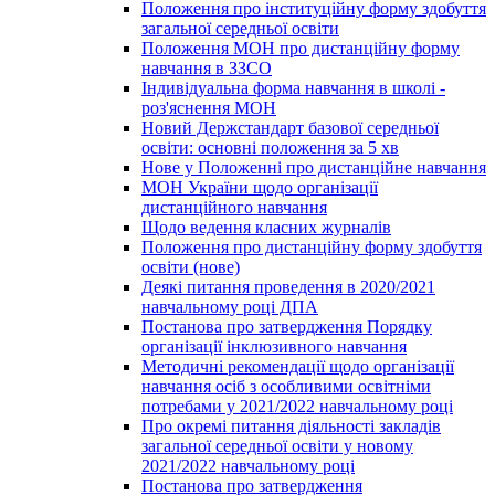
Положення про інституційну форму здобуття
загальної середньої освіти
Положення МОН про дистанційну форму
навчання в ЗЗСО
Індивідуальна форма навчання в школі -
роз'яснення МОН
Новий Держстандарт базової середньої
освіти: основні положення за 5 хв
Нове у Положенні про дистанційне навчання
МОН України щодо організації
дистанційного навчання
Щодо ведення класних журналів
Положення про дистанційну форму здобуття
освіти (нове)
Деякі питання проведення в 2020/2021
навчальному році ДПА
Постанова про затвердження Порядку
організації інклюзивного навчання
Методичні рекомендації щодо організації
навчання осіб з особливими освітніми
потребами у 2021/2022 навчальному році
Про окремі питання діяльності закладів
загальної середньої освіти у новому
2021/2022 навчальному році
Постанова про затвердження