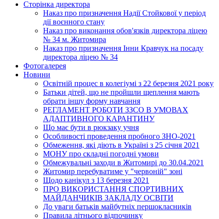
Сторінка директора
Наказ про призначення Надії Стойкової у період
дії воєнного стану
Наказ про виконання обов'язків директора ліцею
№ 34 м. Житомира
Наказ про призначення Інни Кравчук на посаду
директора ліцею № 34
Фотогалерея
Новини
Освітній процес в колегіумі з 22 березня 2021 року
Батьки дітей, що не пройшли щеплення мають
обрати іншу форму навчання
РЕГЛАМЕНТ РОБОТИ ЗЗСО В УМОВАХ
АДАПТИВНОГО КАРАНТИНУ
Що має бути в рюкзаку учня
Особливості проведення пробного ЗНО-2021
Обмеження, які діють в Україні з 25 січня 2021
МОНУ про складні погодні умови
Обмежувальні заходи в Житомирі до 30.04.2021
Житомир перебуватиме у "червоній" зоні
Щодо канікул з 13 березня 2021
ПРО ВИКОРИСТАННЯ СПОРТИВНИХ
МАЙДАНЧИКІВ ЗАКЛАДУ ОСВІТИ
До уваги батьків майбутніх першокласників
Правила літнього відпочинку