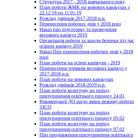
Структура 2017 - 2018 навчального року
План роботи ЖМК на зимових канікулах з
22.12.18 по 11.01.19
Розклад дзвінків 2017-2018 н.р.
Перенесення робочих днів у 2018 році
Наказ про підготовку та проведення
весняних канікул 2019
Організація роботи та заходи безпеки під час
осінніх канікул 2019
Наказ Про перенесення робочих днів у 2018
році
План роботи на осінні канікули - 2019
Перенесення термінів весняних канікул у
2017-2018 н.р.
План роботи на зимових канікулах
Розклад дзвінків 2018-2019 н.р.
План роботи колегіуму на період
призупинення освітнього процесу 24.01
Рекомендації ДО щодо зміни режиму роботи
ЗЗСО
План роботи колегіуму на період
призупинення освітнього процесу 05.02
План роботи колегіуму на період
призупинення освітнього процесу 07.02
Про продовження призупинення освітнього