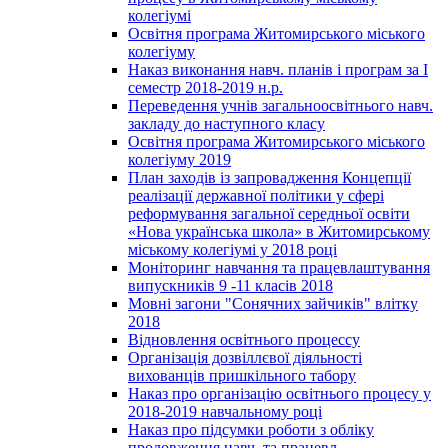
колегіумі
Освітня програма Житомирського міського
колегіуму
Наказ виконання навч. планів і програм за І
семестр 2018-2019 н.р.
Переведення учнів загальноосвітнього навч.
закладу до наступного класу
Освітня програма Житомирського міського
колегіуму 2019
План заходів із запровадження Концепції
реалізації державної політики у сфері
реформування загальної середньої освіти
«Нова українська школа» в Житомирському
міському колегіумі у 2018 році
Моніторинг навчання та працевлаштування
випускників 9 -11 класів 2018
Мовні загони "Сонячних зайчиків" влітку
2018
Відновлення освітнього процессу
Організація дозвіллєвої діяльності
вихованців пришкільного табору
Наказ про організацію освітнього процесу у
2018-2019 навчальному році
Наказ про підсумки роботи з обліку
продовження навч. та працевл.