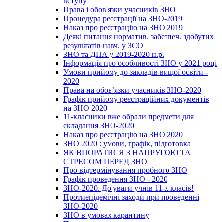
вступу
Права і обов'язки учасників ЗНО
Процедура реєстрації на ЗНО-2019
Наказ про реєстрацію на ЗНО 2019
Деякі питання норматив. забезпеч. здобутих
результатів навч. у ЗСО
ЗНО та ДПА у 2019-2020 н.р.
Інформація про особливості ЗНО у 2021 році
Умови прийому до закладів вищої освіти -
2020
Права на обов’язки учасників ЗНО-2020
Графік прийому реєстраційних документів
на ЗНО 2020
11-класники вже обрали предмети для
складання ЗНО-2020
Наказ про реєстрацію на ЗНО 2020
ЗНО 2020 : умови, графік, підготовка
ЯК ВПОРАТИСЯ З НАПРУГОЮ ТА
СТРЕСОМ ПЕРЕД ЗНО
Про відтермінування пробного ЗНО
Графік проведення ЗНО - 2020
ЗНО-2020. До уваги учнів 11-х класів!
Протиепідемічні заходи при проведенні
ЗНО-2020
ЗНО в умовах карантину