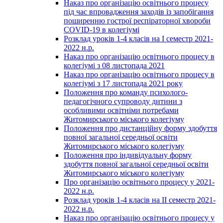
Наказ про організацію освітнього процесу
під час впровадження заходів із запобігання
поширенню гострої респіраторної хвороби
COVID-19 в колегіумі
Розклад уроків 1-4 класів на І семестр 2021-
2022 н.р.
Наказ про організацію освітнього процесу в
колегіумі з 08 листопада 2021
Наказ про організацію освітнього процесу в
колегіумі з 17 листопада 2021 року
Положення про команду психолого-
педагогічного супроводу дитини з
особливими освітніми потребами
Житомирського міського колегіуму
Положення про дистанційну форму здобуття
повної загальної середньої освіти
Житомирського міського колегіуму
Положення про індивідуальну форму
здобуття повної загальної середньої освіти
Житомирського міського колегіуму
Про організацію освітнього процесу у 2021-
2022 н.р.
Розклад уроків 1-4 класів на ІІ семестр 2021-
2022 н.р.
Наказ про організацію освітнього процесу у