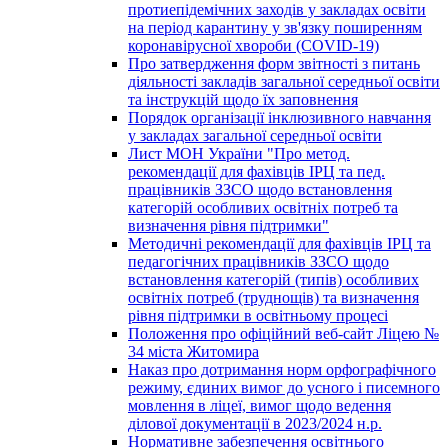
протиепідемічних заходів у закладах освіти
на період карантину у зв'язку поширенням
коронавірусної хвороби (COVID-19)
Про затвердження форм звітності з питань
діяльності закладів загальної середньої освіти
та інструкцій щодо їх заповнення
Порядок організації інклюзивного навчання
у закладах загальної середньої освіти
Лист МОН України "Про метод.
рекомендації для фахівців ІРЦ та пед.
працівників ЗЗСО щодо встановлення
категорій особливих освітніх потреб та
визначення рівня підтримки"
Методичні рекомендації для фахівців ІРЦ та
педагогічних працівників ЗЗСО щодо
встановлення категорій (типів) особливих
освітніх потреб (труднощів) та визначення
рівня підтримки в освітньому процесі
Положення про офіційний веб-сайт Ліцею №
34 міста Житомира
Наказ про дотримання норм орфографічного
режиму, єдиних вимог до усного і писемного
мовлення в ліцеї, вимог щодо ведення
ділової документації в 2023/2024 н.р.
Нормативне забезпечення освітнього