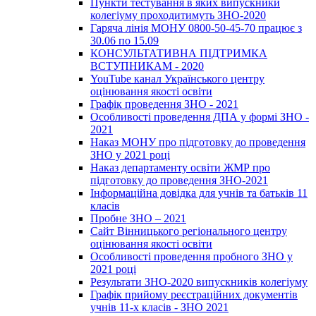
Пункти тестування в яких випускники
колегіуму проходитимуть ЗНО-2020
Гаряча лінія МОНУ 0800-50-45-70 працює з
30.06 по 15.09
КОНСУЛЬТАТИВНА ПІДТРИМКА
ВСТУПНИКАМ - 2020
YouTube канал Українського центру
оцінювання якості освіти
Графік проведення ЗНО - 2021
Особливості проведення ДПА у формі ЗНО -
2021
Наказ МОНУ про підготовку до проведення
ЗНО у 2021 році
Наказ департаменту освіти ЖМР про
підготовку до проведення ЗНО-2021
Інформаційна довідка для учнів та батьків 11
класів
Пробне ЗНО – 2021
Сайт Вінницького регіонального центру
оцінювання якості освіти
Особливості проведення пробного ЗНО у
2021 році
Результати ЗНО-2020 випускників колегіуму
Графік прийому реєстраційних документів
учнів 11-х класів - ЗНО 2021