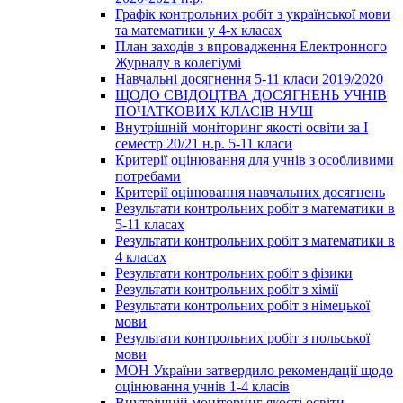
Графік контрольних робіт з української мови
та математики у 4-х класах
План заходів з впровадження Електронного
Журналу в колегіумі
Навчальні досягнення 5-11 класи 2019/2020
ЩОДО СВІДОЦТВА ДОСЯГНЕНЬ УЧНІВ
ПОЧАТКОВИХ КЛАСІВ НУШ
Внутрішній моніторинг якості освіти за І
семестр 20/21 н.р. 5-11 класи
Критерії оцінювання для учнів з особливими
потребами
Критерії оцінювання навчальних досягнень
Результати контрольних робіт з математики в
5-11 класах
Результати контрольних робіт з математики в
4 класах
Результати контрольних робіт з фізики
Результати контрольних робіт з хімії
Результати контрольних робіт з німецької
мови
Результати контрольних робіт з польської
мови
МОН України затвердило рекомендації щодо
оцінювання учнів 1-4 класів
Внутрішній моніторинг якості освіти