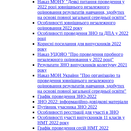
Наказ МОНУ "Деякі питання проведення у
2022 році зовнішнього незалежного
оцінювання результатів навчання, здобутих
на основі повної загальної середньої освіти"
Особливості зовнішнього незалежного
оцінювання 2022 року
Особливості проведення ЗНО та ДПА у 2022
році
Корисні посилання для випускників 2022
року
Наказ УЦОЯО "Про проведення пробного
незалежного оцінювання у 2022 році"
Результати ЗНО випускників колегіуму 2021
року
Наказ МОН України "Про організацію та
проведення зовнішнього незалежного
оцінювання результатів навчання, здобутих
на основі повної загальної середньої освіти"
Графік проведення ЗНО-2022
ЗНО 2022: інформаційно-довідкові матеріали
Путівник учасника ЗНО 2022
Особливості реєстрації для участі в ЗНО
Особливості участі випускників 11 класів у
НМТ 2022 року
Графік проведення сесій НМТ 2022