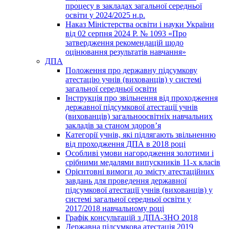
процесу в закладах загальної середньої
освіти у 2024/2025 н.р.
Наказ Міністерства освіти і науки України
від 02 серпня 2024 Р. № 1093 «Про
затвердження рекомендацій щодо
оцінювання результатів навчання»
ДПА
Положення про державну підсумкову
атестацію учнів (вихованців) у системі
загальної середньої освіти
Інструкція про звільнення від проходження
державної підсумкової атестації учнів
(вихованців) загальноосвітніх навчальних
закладів за станом здоров’я
Категорії учнів, які підлягають звільненню
від проходження ДПА в 2018 році
Особливі умови нагородження золотими і
срібними медалями випускників 11-х класів
Орієнтовні вимоги до змісту атестаційних
завдань для проведення державної
підсумкової атестації учнів (вихованців) у
системі загальної середньої освіти у
2017/2018 навчальному році
Графік консультацій з ДПА-ЗНО 2018
Державна підсумкова атестація 2019