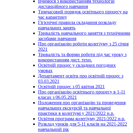
Вчимося з використанням технологій
дистанційного навчання
Тимчасовий порядок освітнього процесу на
час карантину
Гігієнічні правила складання розкладу
навчальних занять
Тривалість навчального заняття з технічними
засобами навчання
Про організацію роботи колегіуму з 25 січня
2021
Тривалість та форми роботи під час уроку з
використанням дист. техн.
Освітній процес у складних погодних
умовах
Департамент освіти про освітній процес з
03.03.2021
Освітній процес з 05 квітня 2021
Про організацію освітнього процесу в 1-11
класах з 06.05.2021
Положення про організацію та проведення
навчальних екскурсій та навчальної
практики в колегіумі у 2021/2022 н.р.
Освітня програма колегіуму 2021/2022 н.р.
Розклад уроків для 5-11 класів на 2021-2022
навчальний рік