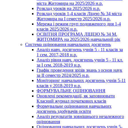
міста Житомира на 2025/2026 н.р.
Розклад уроків на 2025/2026 н.р.
Розклад уроків 1-4 класів Ліцею № 34 міста
Житомира на І семестр 2025/2026 н.р.
Мережа і режим груп подовженого дня 1-4
класів 2025/2026 н.р.
ОСВІТНЯ ПРОГРАМА ЛІЦЕЮ № 34 М.
ЖИТОМИРА на 2025/2026 навчальний рік
Система оцінювання навчальних досягнень
Аналіз навч. досягнень учнів 5 - 11 класів за
1 сем. 2017-2018 н.р.
Аналіз рівня навч. досягнень учнів 5 - 11 кл.
за І сем. 2018-2019 н.р.
Графік проведення зрізів знань з основ наук
за ІІ семестр 2024/2025 н.р.
Моніторинг навчальних досягнень учнів 5-11
класів у 2018-2019 н.р.
ФОРМУВАЛЬНЕ ОЦІНЮВАННЯ
Оновлені рекомендації, як заповнювати
Класний журнал початкових класів
Формувальне оцінювання навчальних
досягнень здобувачів освіти
Аналіз результатів зовнішнього незалежного
оцінювання
Оцінювання навчальних досягнень учнів 5-