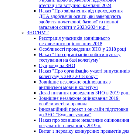
атестації та вступної кампанії 2024
Наказ "Про звільнення від проходження
ДПА здобувачів освіти, які завершують
здобуття початкової, базової та повної
загальної освіти у 2023/2024 н.р."
ЗНО/НМТ
Реєстрація учасників зовнішнього
незалежного оцінювання 2018
Особливості проведення ЗНО у 2018 році
Наказ "Про організацію роботи пункту
тестування на базі колегіуму"
Супровід на ЗНО
Наказ "Про організацію участі випускників
колегіуму в ЗНО 2018 року"
Зовнішнє незалежне оцінювання з
англійської мови в колегіумі
Деякі питання проведення ЗНО в 2019 році
Зовнішнє незалежне оцінювання 2019:
особливості та правила
Інноваційний проект з он-лайн підготовки
до ЗНО "Будь розумним"
Наказ про зовнішнє незалежне оцінювання
результатів навчання у 2019 р.
Витяг з переліку конкурсних предметів для