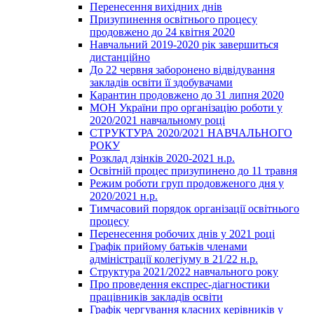
Перенесення вихідних днів
Призупинення освітнього процесу
продовжено до 24 квітня 2020
Навчальний 2019-2020 рік завершиться
дистанційно
До 22 червня заборонено відвідування
закладів освіти її здобувачами
Карантин продовжено до 31 липня 2020
МОН України про організацію роботи у
2020/2021 навчальному році
СТРУКТУРА 2020/2021 НАВЧАЛЬНОГО
РОКУ
Розклад дзінків 2020-2021 н.р.
Освітній процес призупинено до 11 травня
Режим роботи груп продовженого дня у
2020/2021 н.р.
Тимчасовий порядок організації освітнього
процесу
Перенесення робочих днів у 2021 році
Графік прийому батьків членами
адміністрації колегіуму в 21/22 н.р.
Структура 2021/2022 навчального року
Про проведення експрес-діагностики
працівників закладів освіти
Графік чергування класних керівників у