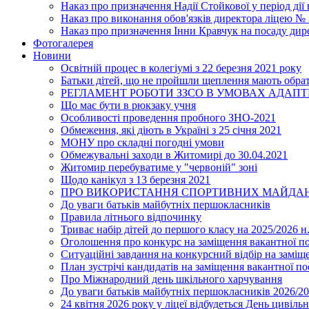
Наказ про призначення Надії Стойкової у період дії
Наказ про виконання обов'язків директора ліцею №
Наказ про призначення Інни Кравчук на посаду дир
Фотогалерея
Новини
Освітній процес в колегіумі з 22 березня 2021 року
Батьки дітей, що не пройшли щеплення мають обра
РЕГЛАМЕНТ РОБОТИ ЗЗСО В УМОВАХ АДАП
Що має бути в рюкзаку учня
Особливості проведення пробного ЗНО-2021
Обмеження, які діють в Україні з 25 січня 2021
МОНУ про складні погодні умови
Обмежувальні заходи в Житомирі до 30.04.2021
Житомир перебуватиме у "червоній" зоні
Щодо канікул з 13 березня 2021
ПРО ВИКОРИСТАННЯ СПОРТИВНИХ МАЙДАН
До уваги батьків майбутніх першокласників
Правила літнього відпочинку
Триває набір дітей до першого класу на 2025/2026 н.
Оголошення про конкурс на заміщення вакантної п
Ситуаційні завдання на конкурсний відбір на замі
План зустрічі кандидатів на заміщення вакантної п
Про Міжнародний день шкільного харчування
До уваги батьків майбутніх першокласників 2026/20
24 квітня 2026 року у ліцеї відбудеться День цивіл