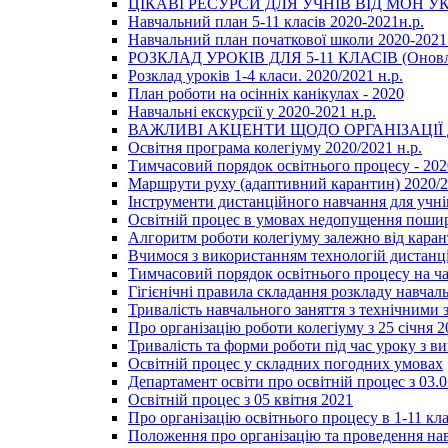
ЦІКАВІ РЕСУРСИ ДЛЯ УЧНІВ ВІД МОН У
Навчальний план 5-11 класів 2020-2021н.р.
Навчальний план початкової школи 2020-2021 
РОЗКЛАД УРОКІВ ДЛЯ 5-11 КЛАСІВ (Оновл
Розклад уроків 1-4 класи. 2020/2021 н.р.
План роботи на осінніх канікулах - 2020
Навчальні екскурсії у 2020-2021 н.р.
ВАЖЛИВІ АКЦЕНТИ ЩОДО ОРГАНІЗАЦІ
Освітня програма колегіуму 2020/2021 н.р.
Тимчасовий порядок освітнього процесу - 202
Маршрути руху (адаптивний карантин) 2020/
Інструменти дистанційного навчання для учнів
Освітній процес в умовах недопущення пошир
Алгоритм роботи колегіуму залежно від каран
Вчимося з використанням технологій дистанц
Тимчасовий порядок освітнього процесу на ч
Гігієнічні правила складання розкладу навчал
Тривалість навчального заняття з технічними
Про організацію роботи колегіуму з 25 січня 2
Тривалість та форми роботи під час уроку з в
Освітній процес у складних погодних умовах
Департамент освіти про освітній процес з 03.
Освітній процес з 05 квітня 2021
Про організацію освітнього процесу в 1-11 кла
Положення про організацію та проведення навч