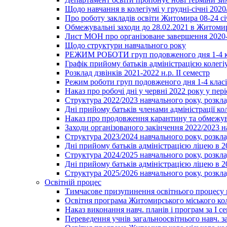
Щодо навчання в колегіумі у грудні-січні 2020
Про роботу закладів освіти Житомира 08-24 сі
Обмежувальні заходи до 28.02.2021 в Житоми
Лист МОН про організоване завершення 2020-
Щодо структури навчального року
РЕЖИМ РОБОТИ груп подовженого дня 1-4 к
Графік прийому батьків адміністрацією колегіу
Розклад дзвінків 2021-2022 н.р. ІІ семестр
Режим роботи груп подовженого дня 1-4 класів
Наказ про робочі дні у червні 2022 року у пері
Структура 2022/2023 навчального року, розкла
Дні прийому батьків членами адміністрації ко
Наказ про продовження карантину та обмежува
Заходи організованого закінчення 2022/2023 
Структура 2023/2024 навчального року, розкла
Дні прийому батьків адміністрацією ліцею в 
Структура 2024/2025 навчального року, розкла
Дні прийому батьків адміністрацією ліцею в 
Структура 2025/2026 навчального року, розкла
Освітній процес
Тимчасове призупинення освітнього процесу 
Освітня програма Житомирського міського ко
Наказ виконання навч. планів і програм за І се
Переведення учнів загальноосвітнього навч. з