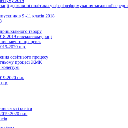
легіуму 2019
ізації державної політики у сфері реформування загальної серед
ускників 9 -11 класів 2018
8
в пришкільного табору
018-2019 навчальному році
ня навч. та працевл.
019-2020 н.р.
ення освітнього процесу
вітньому процесі ЖМК
 колегіумі
19-2020 н.р.
 н.р.
ня якості освіти
2019-2020 н.р.
асів