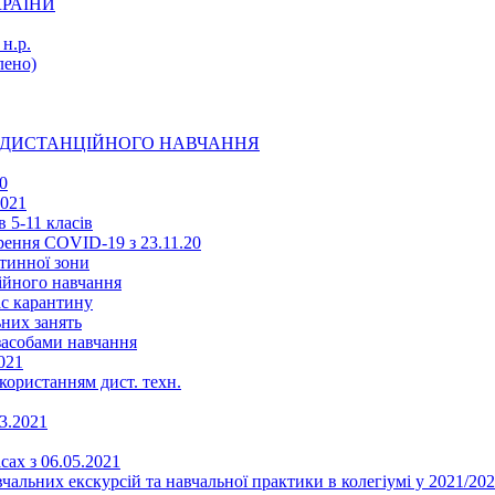
КРАЇНИ
н.р.
ено)
Ї ДИСТАНЦІЙНОГО НАВЧАННЯ
0
2021
 5-11 класів
ення COVID-19 з 23.11.20
тинної зони
ійного навчання
ас карантину
ьних занять
 засобами навчання
021
икористанням дист. техн.
03.2021
сах з 06.05.2021
альних екскурсій та навчальної практики в колегіумі у 2021/202