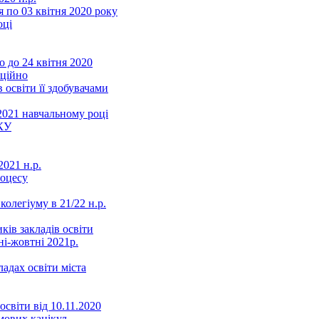
 по 03 квітня 2020 року
оці
 до 24 квітня 2020
нційно
 освіти її здобувачами
2021 навчальному році
КУ
021 н.р.
роцесу
колегіуму в 21/22 н.р.
ків закладів освіти
ні-жовтні 2021р.
ладах освіти міста
освіти від 10.11.2020
мових канікул