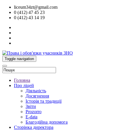
liceum34zt@gmail.com
0 (412) 47 45 23
0 (412) 43 14 19
Toggle navigation
Головна
Про ліцей
Діяльність
Досягнення
Історія та традиції
Звіти
Prozorro
E-data
Благодійна допомога
Сторінка директора