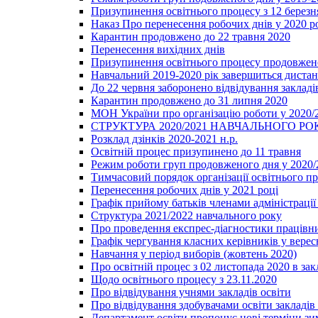
Призупинення освітнього процесу з 12 березня
Наказ Про перенесення робочих днів у 2020 р
Карантин продовжено до 22 травня 2020
Перенесення вихідних днів
Призупинення освітнього процесу продовжено
Навчальний 2019-2020 рік завершиться диста
До 22 червня заборонено відвідування закладів
Карантин продовжено до 31 липня 2020
МОН України про організацію роботи у 2020/
СТРУКТУРА 2020/2021 НАВЧАЛЬНОГО РО
Розклад дзінків 2020-2021 н.р.
Освітній процес призупинено до 11 травня
Режим роботи груп продовженого дня у 2020/2
Тимчасовий порядок організації освітнього п
Перенесення робочих днів у 2021 році
Графік прийому батьків членами адміністрації 
Структура 2021/2022 навчального року
Про проведення експрес-діагностики працівни
Графік чергування класних керівників у верес
Навчання у період виборів (жовтень 2020)
Про освітній процес з 02 листопада 2020 в зак
Щодо освітнього процесу з 23.11.2020
Про відвідування учнями закладів освіти
Про відвідування здобувачами освіти закладів 
Департамент освіти пропонує нові терміни зи