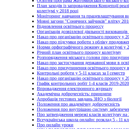
Освітня програма Житомирського міського ко
План заходів із запровадження Концепції реал
колегіумі у 2018 році
Моніторинг навчання та працевлаштування вип
Мовні загони "Сонячних зайчиків" влітку 201
Відновлення освітнього процессу
Організація дозвіллєвої діяльності вихованці
Наказ про організацію освітнього процесу у 2
Наказ про підсумки роботи з обліку продовжен
Норми орфографічного режиму в колегіумі у 2
Річний план освітнього процесу колегіуму
Розпорядження міського голови про призупин
Наказ про застосування державної мови в ос
Наказ про призупинення освітнього процесу в
Контрольні роботи у 5-11 класах за І семестр
Наказ про організацію освітнього процесу у 20
Графік контрольних робіт 1-4 класів 2019-2020
Впровадження електронного журналу
Академічна доброчесність: принципи
Апробація тестових завдань ЗНО з біології
Положення про академічну доброчесність
Положення про внутрішню систему забезпечен
Про затвердження мережі класів колегіуму на 
Всеукраїнська школа онлайн: розклад 5 - 11 кл
Про онлайн уроки