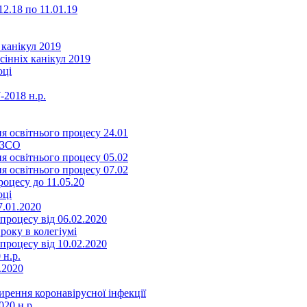
2.18 по 11.01.19
 канікул 2019
сінніх канікул 2019
оці
-2018 н.р.
я освітнього процесу 24.01
ЗЗСО
я освітнього процесу 05.02
я освітнього процесу 07.02
оцесу до 11.05.20
оці
7.01.2020
роцесу від 06.02.2020
року в колегіумі
роцесу від 10.02.2020
 н.р.
.2020
ення коронавірусної інфекції
20 н.р.