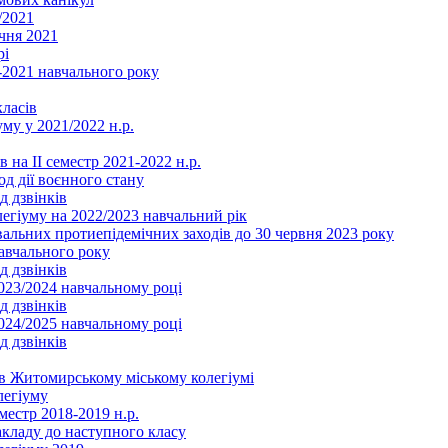
/2021
чня 2021
рі
2021 навчального року
ласів
му у 2021/2022 н.р.
 на ІІ семестр 2021-2022 н.р.
од дії воєнного стану
д дзвінків
легіуму на 2022/2023 навчальний рік
льних протиепідемічних заходів до 30 червня 2023 року
навчального року
д дзвінків
2023/2024 навчальному році
д дзвінків
2024/2025 навчальному році
д дзвінків
в Житомирському міському колегіумі
легіуму
местр 2018-2019 н.р.
акладу до наступного класу