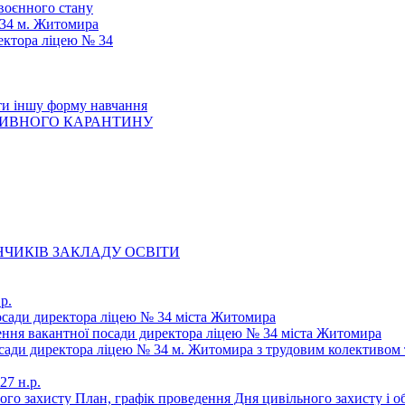
 воєнного стану
 34 м. Житомира
ектора ліцею № 34
ти іншу форму навчання
ТИВНОГО КАРАНТИНУ
ЧИКІВ ЗАКЛАДУ ОСВІТИ
р.
осади директора ліцею № 34 міста Житомира
щення вакантної посади директора ліцею № 34 міста Житомира
осади директора ліцею № 34 м. Житомира з трудовим колективом 
27 н.р.
ьного захисту План, графік проведення Дня цивільного захисту і 