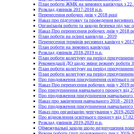
План роботи ЖМК на зимових канікулах з 22.1
Розклад дзвінків 2017-2018 н.р.
Перенесення робочих днів у 2018 році
Наказ про підготовку та проведення весняних
Організація роботи та заходи безпеки під час о
Наказ Про перенесення робочих днів у 2018 р
План роботи на осінні канікули - 2019
Перенесення термінів весняних канікул у 2017
План роботи на зимових канікулах
Розклад дзвінків 2018-2019 н.р.
План роботи колегіуму на період призупиненн
Рекомендації ДО щодо зміни режиму роботи 
План роботи колегіуму на період призупиненн
План роботи колегіуму на період призупиненн
Про продовження призупинення освітнього пр
Наказ Про перенесення робочих днів у 2019 р
Про призупинення навчального процесу від 2
Про продовження призупинення навчального п
Наказ про закінчення навчального 2018 - 2019 
Про продовження призупинення навчального п
Наказ про організацію чергування у 2019-2020
Про відновлення освітнього процесу від 17.02
Розклад дзвінків 2019-2020 н.р.
Обмежувальні заходи щодо недопушення пошир
Режим роботи груп подовженого дня у 2019-20