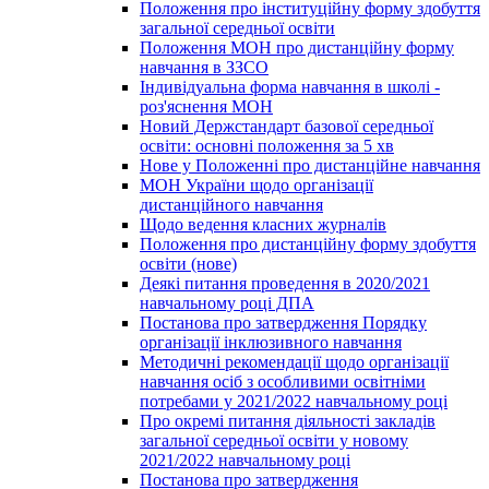
Положення про інституційну форму здобуття
загальної середньої освіти
Положення МОН про дистанційну форму
навчання в ЗЗСО
Індивідуальна форма навчання в школі -
роз'яснення МОН
Новий Держстандарт базової середньої
освіти: основні положення за 5 хв
Нове у Положенні про дистанційне навчання
МОН України щодо організації
дистанційного навчання
Щодо ведення класних журналів
Положення про дистанційну форму здобуття
освіти (нове)
Деякі питання проведення в 2020/2021
навчальному році ДПА
Постанова про затвердження Порядку
організації інклюзивного навчання
Методичні рекомендації щодо організації
навчання осіб з особливими освітніми
потребами у 2021/2022 навчальному році
Про окремі питання діяльності закладів
загальної середньої освіти у новому
2021/2022 навчальному році
Постанова про затвердження