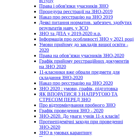
вступу
Права і обов'язки учасників ЗНО
Процедура реєстрації на ЗНО-2019
Наказ про реєстрацію на ЗНО 2019
Деякі питання норматив. забезпеч. здобутих
результатів навч. у ЗСО
ЗНО та ДПА у 2019-2020 н.р.
Інформація про особливості ЗНО у 2021 році
Умови прийому до закладів вищої освіти -
2020
Права на обов’язки учасників ЗНО-2020
Графік прийому реєстраційних документів
на ЗНО 2020
11-класники вже обрали предмети для
складання ЗНО-2020
Наказ про реєстрацію на ЗНО 2020
ЗНО 2020 : умови, графік, підготовка
ЯК ВПОРАТИСЯ З НАПРУГОЮ ТА
СТРЕСОМ ПЕРЕД ЗНО
Про відтермінування пробного ЗНО
Графік проведення ЗНО - 2020
ЗНО-2020. До уваги учнів 11-х класів!
Протиепідемічні заходи при проведенні
ЗНО-2020
ЗНО в умовах карантину