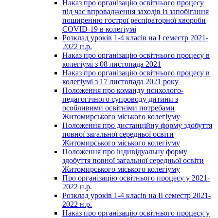
Наказ про організацію освітнього процесу
під час впровадження заходів із запобігання
поширенню гострої респіраторної хвороби
COVID-19 в колегіумі
Розклад уроків 1-4 класів на І семестр 2021-
2022 н.р.
Наказ про організацію освітнього процесу в
колегіумі з 08 листопада 2021
Наказ про організацію освітнього процесу в
колегіумі з 17 листопада 2021 року
Положення про команду психолого-
педагогічного супроводу дитини з
особливими освітніми потребами
Житомирського міського колегіуму
Положення про дистанційну форму здобуття
повної загальної середньої освіти
Житомирського міського колегіуму
Положення про індивідуальну форму
здобуття повної загальної середньої освіти
Житомирського міського колегіуму
Про організацію освітнього процесу у 2021-
2022 н.р.
Розклад уроків 1-4 класів на ІІ семестр 2021-
2022 н.р.
Наказ про організацію освітнього процесу у