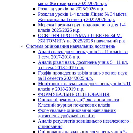
міста Житомира на 2025/2026 н.р.
Розклад уроків на 2025/2026 н.р.
Розклад уроків 1-4 класів Ліцею № 34 міста
Житомира на І семестр 2025/2026 н.р.
Мережа і режим груп подовженого дня 1-4
класів 2025/2026 н.р.
ОСВІТНЯ ПРОГРАМА ЛІЦЕЮ № 34 М.
ЖИТОМИРА на 2025/2026 навчальний рік
Система оцінювання навчальних досягнень
Аналіз навч. досягнень учнів 5 - 11 класів за
1 сем. 2017-2018 н.р.
Аналіз рівня навч. досягнень учнів 5 - 11 кл.
за І сем. 2018-2019 н.р.
Графік проведення зрізів знань з основ наук
за ІІ семестр 2024/2025 н.р.
Моніторинг навчальних досягнень учнів 5-11
класів у 2018-2019 н.р.
ФОРМУВАЛЬНЕ ОЦІНЮВАННЯ
Оновлені рекомендації, як заповнювати
Класний журнал початкових класів
Формувальне оцінювання навчальних
досягнень здобувачів освіти
Аналіз результатів зовнішнього незалежного
оцінювання
Оцінювання навчальних досягнень учнів 5-