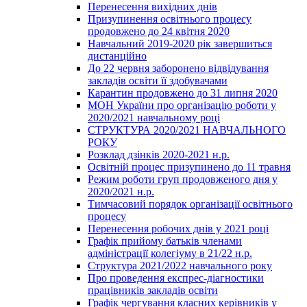
Перенесення вихідних днів
Призупинення освітнього процесу
продовжено до 24 квітня 2020
Навчальний 2019-2020 рік завершиться
дистанційно
До 22 червня заборонено відвідування
закладів освіти її здобувачами
Карантин продовжено до 31 липня 2020
МОН України про організацію роботи у
2020/2021 навчальному році
СТРУКТУРА 2020/2021 НАВЧАЛЬНОГО
РОКУ
Розклад дзінків 2020-2021 н.р.
Освітній процес призупинено до 11 травня
Режим роботи груп продовженого дня у
2020/2021 н.р.
Тимчасовий порядок організації освітнього
процесу
Перенесення робочих днів у 2021 році
Графік прийому батьків членами
адміністрації колегіуму в 21/22 н.р.
Структура 2021/2022 навчального року
Про проведення експрес-діагностики
працівників закладів освіти
Графік чергування класних керівників у