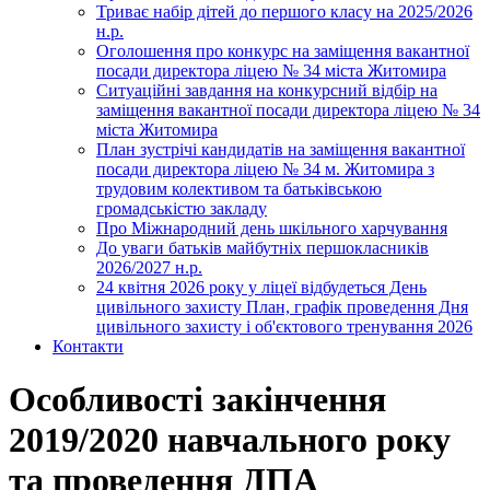
Триває набір дітей до першого класу на 2025/2026
н.р.
Оголошення про конкурс на заміщення вакантної
посади директора ліцею № 34 міста Житомира
Ситуаційні завдання на конкурсний відбір на
заміщення вакантної посади директора ліцею № 34
міста Житомира
План зустрічі кандидатів на заміщення вакантної
посади директора ліцею № 34 м. Житомира з
трудовим колективом та батьківською
громадськістю закладу
Про Міжнародний день шкільного харчування
До уваги батьків майбутніх першокласників
2026/2027 н.р.
24 квітня 2026 року у ліцеї відбудеться День
цивільного захисту План, графік проведення Дня
цивільного захисту і об'єктового тренування 2026
Контакти
Особливості закінчення
2019/2020 навчального року
та проведення ДПА