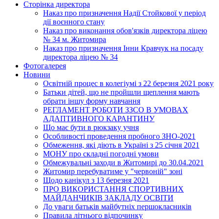
Сторінка директора
Наказ про призначення Надії Стойкової у період
дії воєнного стану
Наказ про виконання обов'язків директора ліцею
№ 34 м. Житомира
Наказ про призначення Інни Кравчук на посаду
директора ліцею № 34
Фотогалерея
Новини
Освітній процес в колегіумі з 22 березня 2021 року
Батьки дітей, що не пройшли щеплення мають
обрати іншу форму навчання
РЕГЛАМЕНТ РОБОТИ ЗЗСО В УМОВАХ
АДАПТИВНОГО КАРАНТИНУ
Що має бути в рюкзаку учня
Особливості проведення пробного ЗНО-2021
Обмеження, які діють в Україні з 25 січня 2021
МОНУ про складні погодні умови
Обмежувальні заходи в Житомирі до 30.04.2021
Житомир перебуватиме у "червоній" зоні
Щодо канікул з 13 березня 2021
ПРО ВИКОРИСТАННЯ СПОРТИВНИХ
МАЙДАНЧИКІВ ЗАКЛАДУ ОСВІТИ
До уваги батьків майбутніх першокласників
Правила літнього відпочинку