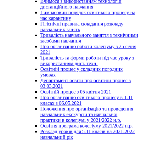
Вчимося з використанням технологій
дистанційного навчання
Тимчасовий порядок освітнього процесу на
час карантину
Гігієнічні правила складання розкладу
навчальних занять
Тривалість навчального заняття з технічними
засобами навчання
Про організацію роботи колегіуму з 25 січня
2021
Тривалість та форми роботи під час уроку з
використанням дист. техн.
Освітній процес у складних погодних
умовах
Департамент освіти про освітній процес з
03.03.2021
Освітній процес з 05 квітня 2021
Про організацію освітнього процесу в 1-11
класах з 06.05.2021
Положення про організацію та проведення
навчальних екскурсій та навчальної
практики в колегіумі у 2021/2022 н.р.
Освітня програма колегіуму 2021/2022 н.р.
Розклад уроків для 5-11 класів на 2021-2022
навчальний рік