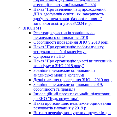
атестації та вступної кампанії 2024
Наказ "Про звільнення від проходження
ДПА здобувачів освіти, які завершують
здобуття початкової, базової та повної
загальної освіти у 2023/2024 н.р."
ЗНО/НМТ
Реєстрація учасників зовнішнього
незалежного оцінювання 2018
Особливості проведення ЗНО у 2018 році
Наказ "Про організацію роботи пункту
тестування на базі колегіуму"
Супровід на ЗНО
Наказ "Про організацію участі випускників
колегіуму в ЗНО 2018 року"
Зовнішнє незалежне оцінювання з
англійської мови в колегіумі
Деякі питання проведення ЗНО в 2019 році
Зовнішнє незалежне оцінювання 2019:
особливості та правила
Інноваційний проект з он-лайн підготовки
до ЗНО "Будь розумним"
Наказ про зовнішнє незалежне оцінювання
результатів навчання у 2019 р.
Витяг з переліку конкурсних предметів для