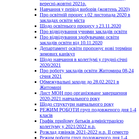
вересні-жовтні 2021р.
Навчання у період виборів (жовтень 2020)
Про освітній процес з 02 листопада 2020 в
закладах освіти міста
Щодо освітнього процесу з 23.11.2020
Про відвідування учнями закладів освіти
Про відвідування здобувачами освіти
закладів освіти від 10.11.2020
Департамент освіти пропонує нові терміни
зимових канікул
Щодо навчання в колегіумі у грудні-січні
2020/2021
Про роботу закладів освіти Житомира 08-24
січня 2021
Обмежувальні заходи до 28.02.2021 в
Житомирі
Лист МОН про організоване завершення
2020-2021 навчального року
Щодо структури навчального року
РЕЖИМ РОБОТИ груп подовженого дня 1-4
класів
Графік прийому батьків адміністрацією
колегіуму у 2021/2022 н.р.
Розклад дзвінків 2021-2022 н.р. ІІ семестр
Режим роботи груп подовженого дня 1-4