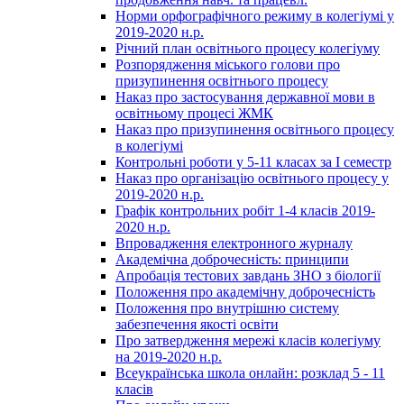
Норми орфографічного режиму в колегіумі у
2019-2020 н.р.
Річний план освітнього процесу колегіуму
Розпорядження міського голови про
призупинення освітнього процесу
Наказ про застосування державної мови в
освітньому процесі ЖМК
Наказ про призупинення освітнього процесу
в колегіумі
Контрольні роботи у 5-11 класах за І семестр
Наказ про організацію освітнього процесу у
2019-2020 н.р.
Графік контрольних робіт 1-4 класів 2019-
2020 н.р.
Впровадження електронного журналу
Академічна доброчесність: принципи
Апробація тестових завдань ЗНО з біології
Положення про академічну доброчесність
Положення про внутрішню систему
забезпечення якості освіти
Про затвердження мережі класів колегіуму
на 2019-2020 н.р.
Всеукраїнська школа онлайн: розклад 5 - 11
класів