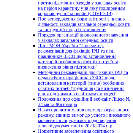
протиепідемічних заходів у закладах освіти
на період карантину у зв'язку поширенням
коронавірусної хвороби (COVID-19)
Про затвердження форм звітності з питань
діяльності закладів загальної середньої освіти
та інструкцій щодо їх заповнення
Порядок організації інклюзивного навчання
у закладах загальної середньої освіти
Лист МОН України "Про метод.
рекомендації для фахівців ІРЦ та пед.
працівників ЗЗСО щодо встановлення
категорій особливих освітніх потреб та
визначення рівня підтримки"
Методичні рекомендації для фахівців ІРЦ та
педагогічних працівників ЗЗСО щодо
встановлення категорій (типів) особливих
освітніх потреб (труднощів) та визначення
рівня підтримки в освітньому процесі
Положення про офіційний веб-сайт Ліцею №
34 міста Житомира
Наказ про дотримання норм орфографічного
режиму, єдиних вимог до усного і писемного
мовлення в ліцеї, вимог щодо ведення
ділової документації в 2023/2024 н.р.
Нормативне забезпечення освітнього