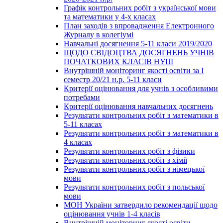
Графік контрольних робіт з української мови
та математики у 4-х класах
План заходів з впровадження Електронного
Журналу в колегіумі
Навчальні досягнення 5-11 класи 2019/2020
ЩОДО СВІДОЦТВА ДОСЯГНЕНЬ УЧНІВ
ПОЧАТКОВИХ КЛАСІВ НУШ
Внутрішній моніторинг якості освіти за І
семестр 20/21 н.р. 5-11 класи
Критерії оцінювання для учнів з особливими
потребами
Критерії оцінювання навчальних досягнень
Результати контрольних робіт з математики в
5-11 класах
Результати контрольних робіт з математики в
4 класах
Результати контрольних робіт з фізики
Результати контрольних робіт з хімії
Результати контрольних робіт з німецької
мови
Результати контрольних робіт з польської
мови
МОН України затвердило рекомендації щодо
оцінювання учнів 1-4 класів
Внутрішній моніторинг якості освіти