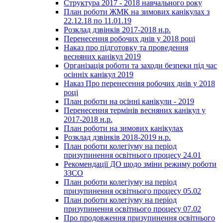
Структура 2017 - 2018 навчального року
План роботи ЖМК на зимових канікулах з
22.12.18 по 11.01.19
Розклад дзвінків 2017-2018 н.р.
Перенесення робочих днів у 2018 році
Наказ про підготовку та проведення
весняних канікул 2019
Організація роботи та заходи безпеки під час
осінніх канікул 2019
Наказ Про перенесення робочих днів у 2018
році
План роботи на осінні канікули - 2019
Перенесення термінів весняних канікул у
2017-2018 н.р.
План роботи на зимових канікулах
Розклад дзвінків 2018-2019 н.р.
План роботи колегіуму на період
призупинення освітнього процесу 24.01
Рекомендації ДО щодо зміни режиму роботи
ЗЗСО
План роботи колегіуму на період
призупинення освітнього процесу 05.02
План роботи колегіуму на період
призупинення освітнього процесу 07.02
Про продовження призупинення освітнього