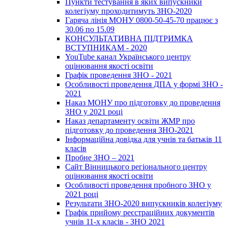
Пункти тестування в яких випускники
колегіуму проходитимуть ЗНО-2020
Гаряча лінія МОНУ 0800-50-45-70 працює з
30.06 по 15.09
КОНСУЛЬТАТИВНА ПІДТРИМКА
ВСТУПНИКАМ - 2020
YouTube канал Українського центру
оцінювання якості освіти
Графік проведення ЗНО - 2021
Особливості проведення ДПА у формі ЗНО -
2021
Наказ МОНУ про підготовку до проведення
ЗНО у 2021 році
Наказ департаменту освіти ЖМР про
підготовку до проведення ЗНО-2021
Інформаційна довідка для учнів та батьків 11
класів
Пробне ЗНО – 2021
Сайт Вінницького регіонального центру
оцінювання якості освіти
Особливості проведення пробного ЗНО у
2021 році
Результати ЗНО-2020 випускників колегіуму
Графік прийому реєстраційних документів
учнів 11-х класів - ЗНО 2021