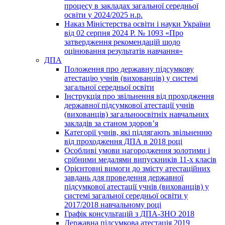
процесу в закладах загальної середньої
освіти у 2024/2025 н.р.
Наказ Міністерства освіти і науки України
від 02 серпня 2024 Р. № 1093 «Про
затвердження рекомендацій щодо
оцінювання результатів навчання»
ДПА
Положення про державну підсумкову
атестацію учнів (вихованців) у системі
загальної середньої освіти
Інструкція про звільнення від проходження
державної підсумкової атестації учнів
(вихованців) загальноосвітніх навчальних
закладів за станом здоров’я
Категорії учнів, які підлягають звільненню
від проходження ДПА в 2018 році
Особливі умови нагородження золотими і
срібними медалями випускників 11-х класів
Орієнтовні вимоги до змісту атестаційних
завдань для проведення державної
підсумкової атестації учнів (вихованців) у
системі загальної середньої освіти у
2017/2018 навчальному році
Графік консультацій з ДПА-ЗНО 2018
Державна підсумкова атестація 2019