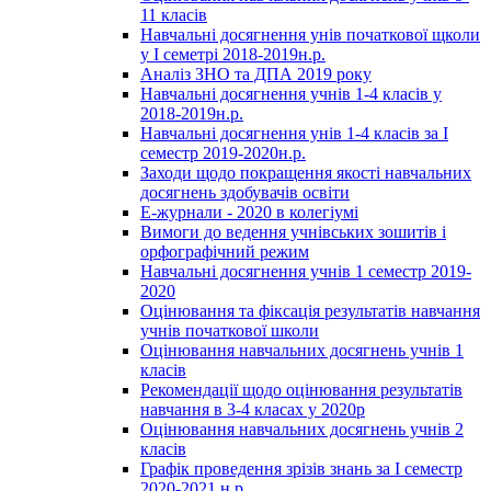
11 класів
Навчальні досягнення унів початкової щколи
у І семетрі 2018-2019н.р.
Аналіз ЗНО та ДПА 2019 року
Навчальні досягнення учнів 1-4 класів у
2018-2019н.р.
Навчальні досягнення унів 1-4 класів за І
семестр 2019-2020н.р.
Заходи щодо покращення якості навчальних
досягнень здобувачів освіти
Е-журнали - 2020 в колегіумі
Вимоги до ведення учнівських зошитів і
орфографічний режим
Навчальні досягнення учнів 1 семестр 2019-
2020
Оцінювання та фіксація результатів навчання
учнів початкової школи
Оцінювання навчальних досягнень учнів 1
класів
Рекомендації щодо оцінювання результатів
навчання в 3-4 класах у 2020р
Оцінювання навчальних досягнень учнів 2
класів
Графік проведення зрізів знань за І семестр
2020-2021 н.р.