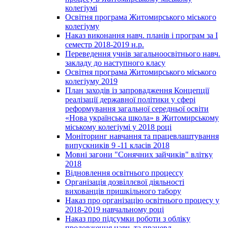
колегіумі
Освітня програма Житомирського міського
колегіуму
Наказ виконання навч. планів і програм за І
семестр 2018-2019 н.р.
Переведення учнів загальноосвітнього навч.
закладу до наступного класу
Освітня програма Житомирського міського
колегіуму 2019
План заходів із запровадження Концепції
реалізації державної політики у сфері
реформування загальної середньої освіти
«Нова українська школа» в Житомирському
міському колегіумі у 2018 році
Моніторинг навчання та працевлаштування
випускників 9 -11 класів 2018
Мовні загони "Сонячних зайчиків" влітку
2018
Відновлення освітнього процессу
Організація дозвіллєвої діяльності
вихованців пришкільного табору
Наказ про організацію освітнього процесу у
2018-2019 навчальному році
Наказ про підсумки роботи з обліку
продовження навч. та працевл.