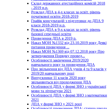
Склад державних атестаційних комісій 2018
- 2019 н.р.
Розклад ДПА в 4-х класах за освіт. рівень
початкової освіти 2018-2019
Графік консультацій з підготовки до ДПА 9
класи 2018-2019 н.р.
Розклад ДПА в 9-х класах за освіт. рівень
базової середньої освіти
Проведення ДПА в 2019 р.
Наказ МОН №1332 від 23.10.2019 року Деякі
питання проведення ...
Наказ МОН №1369 від 07.12.2018 року Про
затвердження Порядку провед...
Особливості закінчення 2019/2020
навчального року та проведення ДПА
Про звільнення від ДПА учнів 4 та 9 класів у
2019/20 навчальному році
Випускники 11 класів 2020 року
звільняються від проходження ДПА
Особливості ДПА у формі ЗНО з української
мови та літератури 2021
Особливості ДПА у формі ЗНО з математики
2021
ДПА у формі ЗНО у 2021 році
Особливості проведення ДПА: старша школа