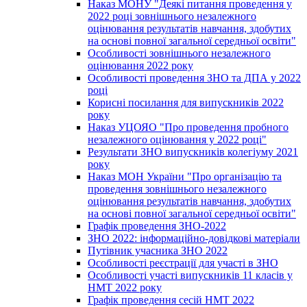
Наказ МОНУ "Деякі питання проведення у
2022 році зовнішнього незалежного
оцінювання результатів навчання, здобутих
на основі повної загальної середньої освіти"
Особливості зовнішнього незалежного
оцінювання 2022 року
Особливості проведення ЗНО та ДПА у 2022
році
Корисні посилання для випускників 2022
року
Наказ УЦОЯО "Про проведення пробного
незалежного оцінювання у 2022 році"
Результати ЗНО випускників колегіуму 2021
року
Наказ МОН України "Про організацію та
проведення зовнішнього незалежного
оцінювання результатів навчання, здобутих
на основі повної загальної середньої освіти"
Графік проведення ЗНО-2022
ЗНО 2022: інформаційно-довідкові матеріали
Путівник учасника ЗНО 2022
Особливості реєстрації для участі в ЗНО
Особливості участі випускників 11 класів у
НМТ 2022 року
Графік проведення сесій НМТ 2022