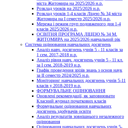
міста Житомира на 2025/2026 н.р.
Розклад уроків на 2025/2026 н.р.
Розклад уроків 1-4 класів Ліцею № 34 міста
Житомира на І семестр 2025/2026 н.р.
Мережа і режим груп подовженого дня 1-4
класів 2025/2026 н.р.
ОСВІТНЯ ПРОГРАМА ЛІЦЕЮ № 34 М.
ЖИТОМИРА на 2025/2026 навчальний рік
Система оцінювання навчальних досягнень
Аналіз навч. досягнень учнів 5 - 11 класів за
1 сем. 2017-2018 н.р.
Аналіз рівня навч. досягнень учнів 5 - 11 кл.
за І сем. 2018-2019 н.р.
Графік проведення зрізів знань з основ наук
за ІІ семестр 2024/2025 н.р.
Моніторинг навчальних досягнень учнів 5-11
класів у 2018-2019 н.р.
ФОРМУВАЛЬНЕ ОЦІНЮВАННЯ
Оновлені рекомендації, як заповнювати
Класний журнал початкових класів
Формувальне оцінювання навчальних
досягнень здобувачів освіти
Аналіз результатів зовнішнього незалежного
оцінювання
Оцінювання навчальних досягнень учнів 5-