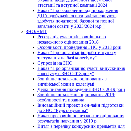
атестації та вступної кампанії 2024
Наказ "Про звільнення від проходження
ДПА здобувачів освіти, які завершують
здобуття початкової, базової та повної
загальної освіти у 2023/2024 н.р."
ЗНО/НМТ
Реєстрація учасників зовнішнього
незалежного оцінювання 2018
Особливості проведення ЗНО у 2018 році
Наказ "Про організацію роботи пункту
тестування на базі колегіуму"
Супровід на ЗНО
Наказ "Про організацію участі випускників
колегіуму в ЗНО 2018 року"
Зовнішнє незалежне оцінювання з
англійської мови в колегіумі
Деякі питання проведення ЗНО в 2019 році
Зовнішнє незалежне оцінювання 2019:
особливості та правила
Інноваційний проект з он-лайн підготовки
до ЗНО "Будь розумним"
Наказ про зовнішнє незалежне оцінювання
результатів навчання у 2019 р.
Витяг з переліку конкурсних предметів для