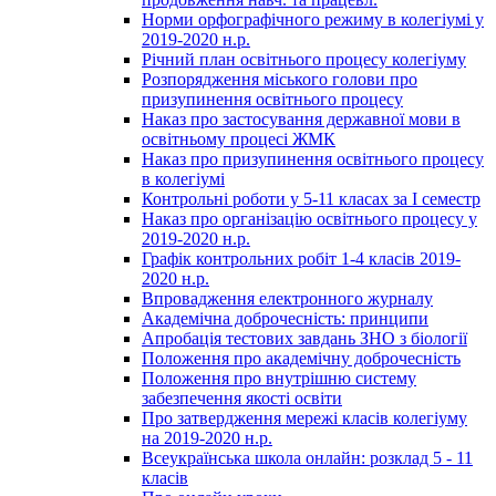
Норми орфографічного режиму в колегіумі у
2019-2020 н.р.
Річний план освітнього процесу колегіуму
Розпорядження міського голови про
призупинення освітнього процесу
Наказ про застосування державної мови в
освітньому процесі ЖМК
Наказ про призупинення освітнього процесу
в колегіумі
Контрольні роботи у 5-11 класах за І семестр
Наказ про організацію освітнього процесу у
2019-2020 н.р.
Графік контрольних робіт 1-4 класів 2019-
2020 н.р.
Впровадження електронного журналу
Академічна доброчесність: принципи
Апробація тестових завдань ЗНО з біології
Положення про академічну доброчесність
Положення про внутрішню систему
забезпечення якості освіти
Про затвердження мережі класів колегіуму
на 2019-2020 н.р.
Всеукраїнська школа онлайн: розклад 5 - 11
класів