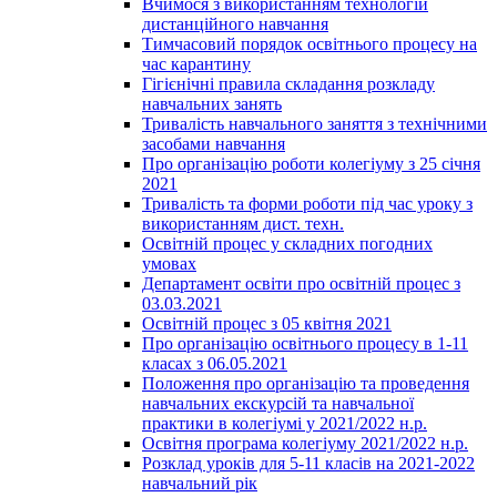
Вчимося з використанням технологій
дистанційного навчання
Тимчасовий порядок освітнього процесу на
час карантину
Гігієнічні правила складання розкладу
навчальних занять
Тривалість навчального заняття з технічними
засобами навчання
Про організацію роботи колегіуму з 25 січня
2021
Тривалість та форми роботи під час уроку з
використанням дист. техн.
Освітній процес у складних погодних
умовах
Департамент освіти про освітній процес з
03.03.2021
Освітній процес з 05 квітня 2021
Про організацію освітнього процесу в 1-11
класах з 06.05.2021
Положення про організацію та проведення
навчальних екскурсій та навчальної
практики в колегіумі у 2021/2022 н.р.
Освітня програма колегіуму 2021/2022 н.р.
Розклад уроків для 5-11 класів на 2021-2022
навчальний рік