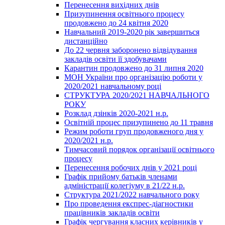
Перенесення вихідних днів
Призупинення освітнього процесу
продовжено до 24 квітня 2020
Навчальний 2019-2020 рік завершиться
дистанційно
До 22 червня заборонено відвідування
закладів освіти її здобувачами
Карантин продовжено до 31 липня 2020
МОН України про організацію роботи у
2020/2021 навчальному році
СТРУКТУРА 2020/2021 НАВЧАЛЬНОГО
РОКУ
Розклад дзінків 2020-2021 н.р.
Освітній процес призупинено до 11 травня
Режим роботи груп продовженого дня у
2020/2021 н.р.
Тимчасовий порядок організації освітнього
процесу
Перенесення робочих днів у 2021 році
Графік прийому батьків членами
адміністрації колегіуму в 21/22 н.р.
Структура 2021/2022 навчального року
Про проведення експрес-діагностики
працівників закладів освіти
Графік чергування класних керівників у