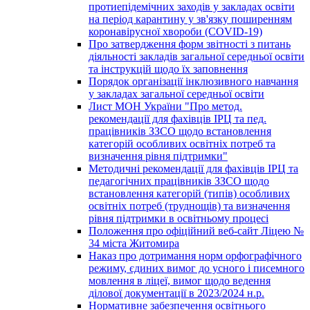
протиепідемічних заходів у закладах освіти
на період карантину у зв'язку поширенням
коронавірусної хвороби (COVID-19)
Про затвердження форм звітності з питань
діяльності закладів загальної середньої освіти
та інструкцій щодо їх заповнення
Порядок організації інклюзивного навчання
у закладах загальної середньої освіти
Лист МОН України "Про метод.
рекомендації для фахівців ІРЦ та пед.
працівників ЗЗСО щодо встановлення
категорій особливих освітніх потреб та
визначення рівня підтримки"
Методичні рекомендації для фахівців ІРЦ та
педагогічних працівників ЗЗСО щодо
встановлення категорій (типів) особливих
освітніх потреб (труднощів) та визначення
рівня підтримки в освітньому процесі
Положення про офіційний веб-сайт Ліцею №
34 міста Житомира
Наказ про дотримання норм орфографічного
режиму, єдиних вимог до усного і писемного
мовлення в ліцеї, вимог щодо ведення
ділової документації в 2023/2024 н.р.
Нормативне забезпечення освітнього