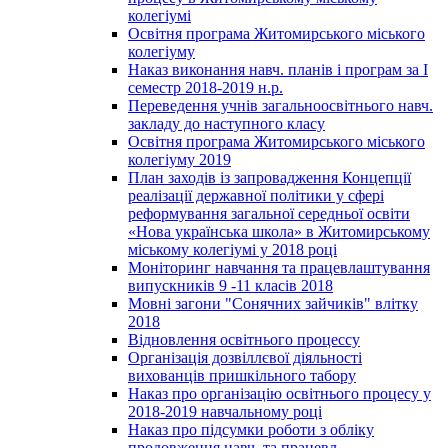
колегіумі
Освітня програма Житомирського міського
колегіуму
Наказ виконання навч. планів і програм за І
семестр 2018-2019 н.р.
Переведення учнів загальноосвітнього навч.
закладу до наступного класу
Освітня програма Житомирського міського
колегіуму 2019
План заходів із запровадження Концепції
реалізації державної політики у сфері
реформування загальної середньої освіти
«Нова українська школа» в Житомирському
міському колегіумі у 2018 році
Моніторинг навчання та працевлаштування
випускників 9 -11 класів 2018
Мовні загони "Сонячних зайчиків" влітку
2018
Відновлення освітнього процессу
Організація дозвіллєвої діяльності
вихованців пришкільного табору
Наказ про організацію освітнього процесу у
2018-2019 навчальному році
Наказ про підсумки роботи з обліку
продовження навч. та працевл.