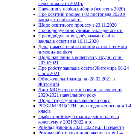
вересні-жовтні 2021р.
Навчання у період виборів (жовтень 2020)
Про освітній процес з 02 листопада 2020 в
закладах освіти міста
Щодо освітнього процесу з 23.11.2020
Про відвідування учнями закладів освіти
Про відвідування здобувачами освіти
закладів освіти від 10.11.2020
Департамент освіти пропонує нові терміни
зимових канікул
Щодо навчання в колегіумі у грудні-січні
2020/2021
Про роботу закладів освіти Житомира 08-24
січня 2021
Обмежувальні заходи до 28.02.2021 в
Житомирі
Лист МОН про організоване завершення
2020-2021 навчального року
Щодо структури навчального року
РЕЖИМ РОБОТИ груп подовженого дня 1-4
класів
Графік прийому батьків адміністрацією
колегіуму у 2021/2022 н.р.
Розклад дзвінків 2021-2022 н.р. ІІ семестр
Режим роботи груп подовженого дня 1-4