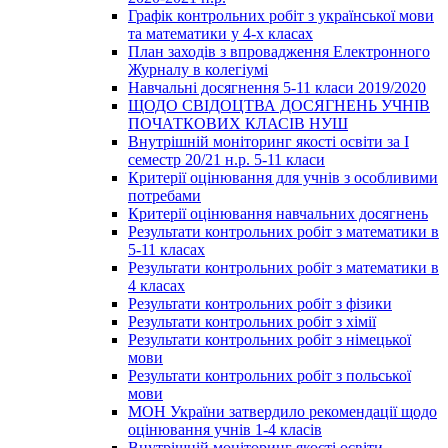
Графік контрольних робіт з української мови
та математики у 4-х класах
План заходів з впровадження Електронного
Журналу в колегіумі
Навчальні досягнення 5-11 класи 2019/2020
ЩОДО СВІДОЦТВА ДОСЯГНЕНЬ УЧНІВ
ПОЧАТКОВИХ КЛАСІВ НУШ
Внутрішній моніторинг якості освіти за І
семестр 20/21 н.р. 5-11 класи
Критерії оцінювання для учнів з особливими
потребами
Критерії оцінювання навчальних досягнень
Результати контрольних робіт з математики в
5-11 класах
Результати контрольних робіт з математики в
4 класах
Результати контрольних робіт з фізики
Результати контрольних робіт з хімії
Результати контрольних робіт з німецької
мови
Результати контрольних робіт з польської
мови
МОН України затвердило рекомендації щодо
оцінювання учнів 1-4 класів
Внутрішній моніторинг якості освіти