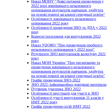
Наказ МОНУ "Деякі питання проведення у
2022 році зовнішнього незалежного
оцінювання результатів навчання, здобутих
на основі повної загальної середньої освіти"
Особливості зовнішнього незалежного
оцінювання 2022 року
Особливості проведення ЗНО та ДПА у 2022
році
Корисні посилання для випускників 2022
року
Наказ УЦОЯО "Про проведення пробного
незалежного оцінювання у 2022 році"
Результати ЗНО випускників колегіуму 2021
року
Наказ МОН України "Про організацію та
проведення зовнішнього незалежного
оцінювання результатів навчання, здобутих
на основі повної загальної середньої освіти"
Графік проведення ЗНО-2022
ЗНО 2022: інформаційно-довідкові матеріали
Путівник учасника ЗНО 2022
Особливості реєстрації для участі в ЗНО
Особливості участі випускників 11 класів у
НМТ 2022 року
Графік проведення сесій НМТ 2022