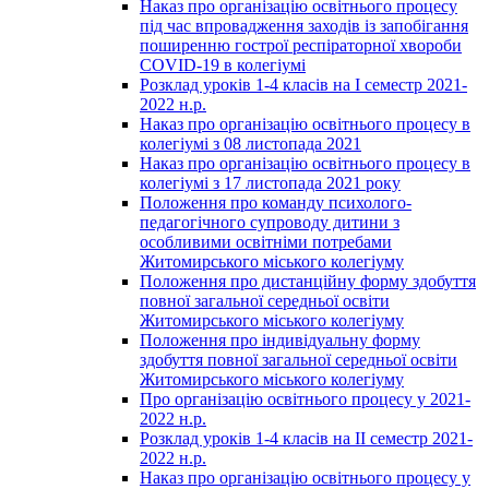
Наказ про організацію освітнього процесу
під час впровадження заходів із запобігання
поширенню гострої респіраторної хвороби
COVID-19 в колегіумі
Розклад уроків 1-4 класів на І семестр 2021-
2022 н.р.
Наказ про організацію освітнього процесу в
колегіумі з 08 листопада 2021
Наказ про організацію освітнього процесу в
колегіумі з 17 листопада 2021 року
Положення про команду психолого-
педагогічного супроводу дитини з
особливими освітніми потребами
Житомирського міського колегіуму
Положення про дистанційну форму здобуття
повної загальної середньої освіти
Житомирського міського колегіуму
Положення про індивідуальну форму
здобуття повної загальної середньої освіти
Житомирського міського колегіуму
Про організацію освітнього процесу у 2021-
2022 н.р.
Розклад уроків 1-4 класів на ІІ семестр 2021-
2022 н.р.
Наказ про організацію освітнього процесу у