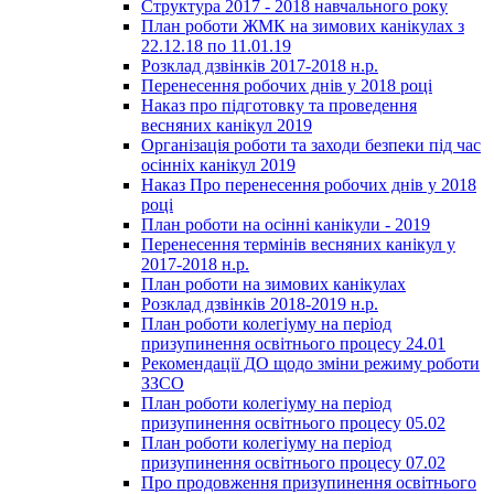
Структура 2017 - 2018 навчального року
План роботи ЖМК на зимових канікулах з
22.12.18 по 11.01.19
Розклад дзвінків 2017-2018 н.р.
Перенесення робочих днів у 2018 році
Наказ про підготовку та проведення
весняних канікул 2019
Організація роботи та заходи безпеки під час
осінніх канікул 2019
Наказ Про перенесення робочих днів у 2018
році
План роботи на осінні канікули - 2019
Перенесення термінів весняних канікул у
2017-2018 н.р.
План роботи на зимових канікулах
Розклад дзвінків 2018-2019 н.р.
План роботи колегіуму на період
призупинення освітнього процесу 24.01
Рекомендації ДО щодо зміни режиму роботи
ЗЗСО
План роботи колегіуму на період
призупинення освітнього процесу 05.02
План роботи колегіуму на період
призупинення освітнього процесу 07.02
Про продовження призупинення освітнього