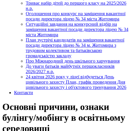
Триває набір дітей до першого класу на 2025/2026
н.р.
Оголошення про конкурс на заміщення вакантної
посади директора ліцею № 34 міста Житомира
Ситуаційні завдання на конкурсний відбір на
заміщення вакантної посади директора ліцею № 34
міста Житомира
План зустрічі кандидатів на заміщення вакантної
посади директора ліцею № 34 м. Житомира з
трудовим колективом та батьківською
громадськістю закладу
Про Міжнародний день шкільного харчування
До уваги батьків майбутніх першокласників
2026/2027 н.р.
24 квітня 2026 року у ліцеї відбудеться День
цивільного захисту План, графік проведення Дня
цивільного захисту і об'єктового тренування 2026
Контакти
Основні причини, ознаки
булінгу/мобінгу в освітньому
середовищі