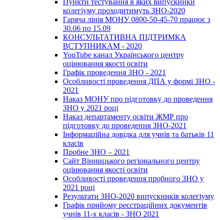
Пункти тестування в яких випускники
колегіуму проходитимуть ЗНО-2020
Гаряча лінія МОНУ 0800-50-45-70 працює з
30.06 по 15.09
КОНСУЛЬТАТИВНА ПІДТРИМКА
ВСТУПНИКАМ - 2020
YouTube канал Українського центру
оцінювання якості освіти
Графік проведення ЗНО - 2021
Особливості проведення ДПА у формі ЗНО -
2021
Наказ МОНУ про підготовку до проведення
ЗНО у 2021 році
Наказ департаменту освіти ЖМР про
підготовку до проведення ЗНО-2021
Інформаційна довідка для учнів та батьків 11
класів
Пробне ЗНО – 2021
Сайт Вінницького регіонального центру
оцінювання якості освіти
Особливості проведення пробного ЗНО у
2021 році
Результати ЗНО-2020 випускників колегіуму
Графік прийому реєстраційних документів
учнів 11-х класів - ЗНО 2021