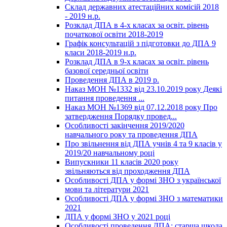
Склад державних атестаційних комісій 2018
- 2019 н.р.
Розклад ДПА в 4-х класах за освіт. рівень
початкової освіти 2018-2019
Графік консультацій з підготовки до ДПА 9
класи 2018-2019 н.р.
Розклад ДПА в 9-х класах за освіт. рівень
базової середньої освіти
Проведення ДПА в 2019 р.
Наказ МОН №1332 від 23.10.2019 року Деякі
питання проведення ...
Наказ МОН №1369 від 07.12.2018 року Про
затвердження Порядку провед...
Особливості закінчення 2019/2020
навчального року та проведення ДПА
Про звільнення від ДПА учнів 4 та 9 класів у
2019/20 навчальному році
Випускники 11 класів 2020 року
звільняються від проходження ДПА
Особливості ДПА у формі ЗНО з української
мови та літератури 2021
Особливості ДПА у формі ЗНО з математики
2021
ДПА у формі ЗНО у 2021 році
Особливості проведення ДПА: старша школа