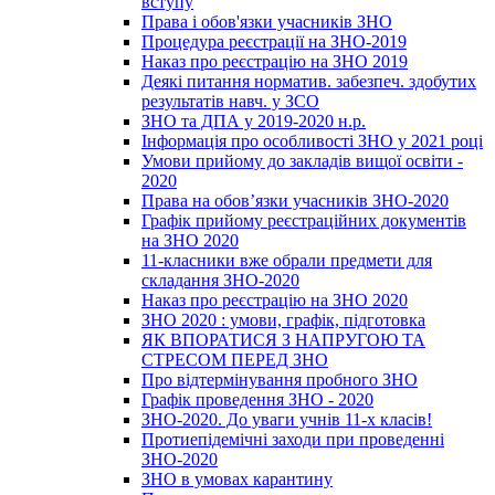
вступу
Права і обов'язки учасників ЗНО
Процедура реєстрації на ЗНО-2019
Наказ про реєстрацію на ЗНО 2019
Деякі питання норматив. забезпеч. здобутих
результатів навч. у ЗСО
ЗНО та ДПА у 2019-2020 н.р.
Інформація про особливості ЗНО у 2021 році
Умови прийому до закладів вищої освіти -
2020
Права на обов’язки учасників ЗНО-2020
Графік прийому реєстраційних документів
на ЗНО 2020
11-класники вже обрали предмети для
складання ЗНО-2020
Наказ про реєстрацію на ЗНО 2020
ЗНО 2020 : умови, графік, підготовка
ЯК ВПОРАТИСЯ З НАПРУГОЮ ТА
СТРЕСОМ ПЕРЕД ЗНО
Про відтермінування пробного ЗНО
Графік проведення ЗНО - 2020
ЗНО-2020. До уваги учнів 11-х класів!
Протиепідемічні заходи при проведенні
ЗНО-2020
ЗНО в умовах карантину