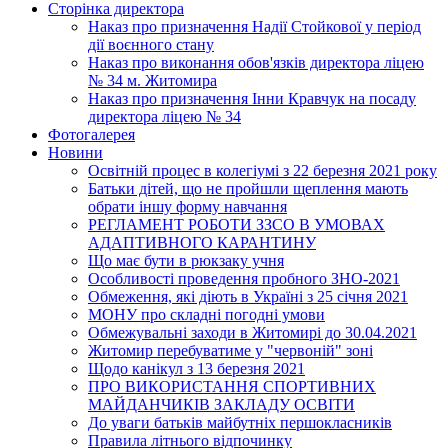
Сторінка директора
Наказ про призначення Надії Стойкової у період
дії воєнного стану
Наказ про виконання обов'язків директора ліцею
№ 34 м. Житомира
Наказ про призначення Інни Кравчук на посаду
директора ліцею № 34
Фотогалерея
Новини
Освітній процес в колегіумі з 22 березня 2021 року
Батьки дітей, що не пройшли щеплення мають
обрати іншу форму навчання
РЕГЛАМЕНТ РОБОТИ ЗЗСО В УМОВАХ
АДАПТИВНОГО КАРАНТИНУ
Що має бути в рюкзаку учня
Особливості проведення пробного ЗНО-2021
Обмеження, які діють в Україні з 25 січня 2021
МОНУ про складні погодні умови
Обмежувальні заходи в Житомирі до 30.04.2021
Житомир перебуватиме у "червоній" зоні
Щодо канікул з 13 березня 2021
ПРО ВИКОРИСТАННЯ СПОРТИВНИХ
МАЙДАНЧИКІВ ЗАКЛАДУ ОСВІТИ
До уваги батьків майбутніх першокласників
Правила літнього відпочинку