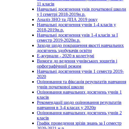
11 класів
Навчальні досягнення унів початкової щколи
у І семетрі 2018-2019н.р.
Аналіз ЗНО та ДПА 2019 року
Навчальні досягнення учнів 1-4 класів у
2018-2019н.р.
Навчальні досягнення унів 1-4 класів за І
семестр 2019-2020н.р.
Заходи щодо покращення якості навчальних
досягнень здобувачів освіти
Е-журнали - 2020 в колегіумі
Вимоги до ведення учнівських зошитів і
орфографічний режим
Навчальні досягнення учнів 1 семестр 2019-
2020
Оцінювання та фіксація результатів навчання
учнів початкової школи
Оцінювання навчальних досягнень учнів 1
класів
Рекомендації щодо оцінювання результатів
навчання в 3-4 класах у 2020р
Оцінювання навчальних досягнень учнів 2
класів
Графік проведення зрізів знань за І семестр
2020-2021 н.р.