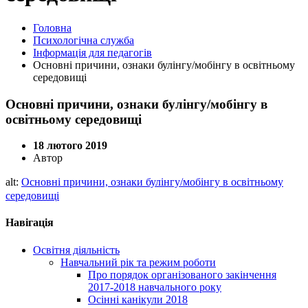
Головна
Психологічна служба
Інформація для педагогів
Основні причини, ознаки булінгу/мобінгу в освітньому
середовищі
Основні причини, ознаки булінгу/мобінгу в
освітньому середовищі
18 лютого 2019
Автор
alt:
Основні причини, ознаки булінгу/мобінгу в освітньому
середовищі
Навігація
Освітня діяльність
Навчальний рік та режим роботи
Про порядок організованого закінчення
2017-2018 навчального року
Осінні канікули 2018