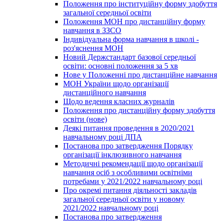
Положення про інституційну форму здобуття
загальної середньої освіти
Положення МОН про дистанційну форму
навчання в ЗЗСО
Індивідуальна форма навчання в школі -
роз'яснення МОН
Новий Держстандарт базової середньої
освіти: основні положення за 5 хв
Нове у Положенні про дистанційне навчання
МОН України щодо організації
дистанційного навчання
Щодо ведення класних журналів
Положення про дистанційну форму здобуття
освіти (нове)
Деякі питання проведення в 2020/2021
навчальному році ДПА
Постанова про затвердження Порядку
організації інклюзивного навчання
Методичні рекомендації щодо організації
навчання осіб з особливими освітніми
потребами у 2021/2022 навчальному році
Про окремі питання діяльності закладів
загальної середньої освіти у новому
2021/2022 навчальному році
Постанова про затвердження