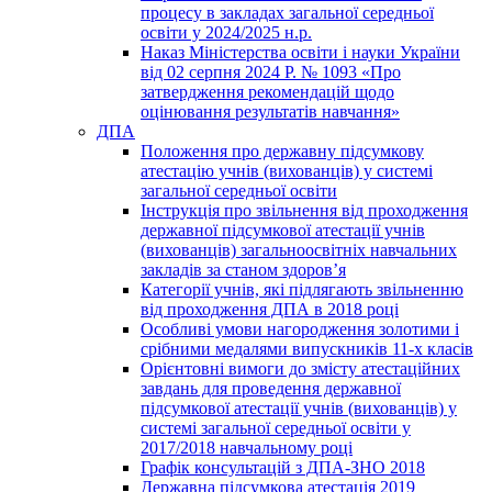
процесу в закладах загальної середньої
освіти у 2024/2025 н.р.
Наказ Міністерства освіти і науки України
від 02 серпня 2024 Р. № 1093 «Про
затвердження рекомендацій щодо
оцінювання результатів навчання»
ДПА
Положення про державну підсумкову
атестацію учнів (вихованців) у системі
загальної середньої освіти
Інструкція про звільнення від проходження
державної підсумкової атестації учнів
(вихованців) загальноосвітніх навчальних
закладів за станом здоров’я
Категорії учнів, які підлягають звільненню
від проходження ДПА в 2018 році
Особливі умови нагородження золотими і
срібними медалями випускників 11-х класів
Орієнтовні вимоги до змісту атестаційних
завдань для проведення державної
підсумкової атестації учнів (вихованців) у
системі загальної середньої освіти у
2017/2018 навчальному році
Графік консультацій з ДПА-ЗНО 2018
Державна підсумкова атестація 2019