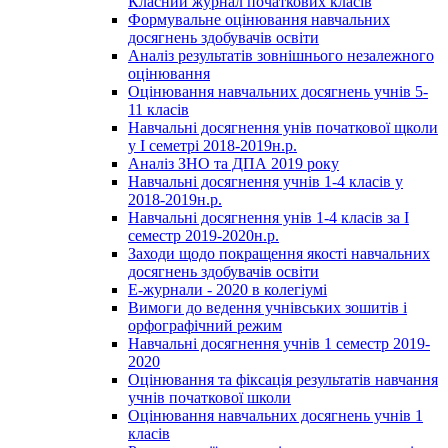
Класний журнал початкових класів
Формувальне оцінювання навчальних
досягнень здобувачів освіти
Аналіз результатів зовнішнього незалежного
оцінювання
Оцінювання навчальних досягнень учнів 5-
11 класів
Навчальні досягнення унів початкової щколи
у І семетрі 2018-2019н.р.
Аналіз ЗНО та ДПА 2019 року
Навчальні досягнення учнів 1-4 класів у
2018-2019н.р.
Навчальні досягнення унів 1-4 класів за І
семестр 2019-2020н.р.
Заходи щодо покращення якості навчальних
досягнень здобувачів освіти
Е-журнали - 2020 в колегіумі
Вимоги до ведення учнівських зошитів і
орфографічний режим
Навчальні досягнення учнів 1 семестр 2019-
2020
Оцінювання та фіксація результатів навчання
учнів початкової школи
Оцінювання навчальних досягнень учнів 1
класів