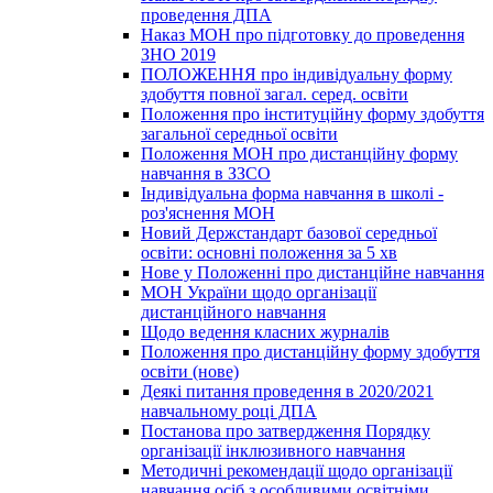
проведення ДПА
Наказ МОН про підготовку до проведення
ЗНО 2019
ПОЛОЖЕННЯ про індивідуальну форму
здобуття повної загал. серед. освіти
Положення про інституційну форму здобуття
загальної середньої освіти
Положення МОН про дистанційну форму
навчання в ЗЗСО
Індивідуальна форма навчання в школі -
роз'яснення МОН
Новий Держстандарт базової середньої
освіти: основні положення за 5 хв
Нове у Положенні про дистанційне навчання
МОН України щодо організації
дистанційного навчання
Щодо ведення класних журналів
Положення про дистанційну форму здобуття
освіти (нове)
Деякі питання проведення в 2020/2021
навчальному році ДПА
Постанова про затвердження Порядку
організації інклюзивного навчання
Методичні рекомендації щодо організації
навчання осіб з особливими освітніми