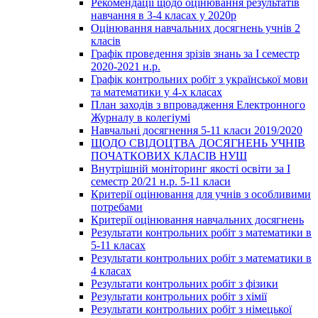
Рекомендації щодо оцінювання результатів
навчання в 3-4 класах у 2020р
Оцінювання навчальних досягнень учнів 2
класів
Графік проведення зрізів знань за І семестр
2020-2021 н.р.
Графік контрольних робіт з української мови
та математики у 4-х класах
План заходів з впровадження Електронного
Журналу в колегіумі
Навчальні досягнення 5-11 класи 2019/2020
ЩОДО СВІДОЦТВА ДОСЯГНЕНЬ УЧНІВ
ПОЧАТКОВИХ КЛАСІВ НУШ
Внутрішній моніторинг якості освіти за І
семестр 20/21 н.р. 5-11 класи
Критерії оцінювання для учнів з особливими
потребами
Критерії оцінювання навчальних досягнень
Результати контрольних робіт з математики в
5-11 класах
Результати контрольних робіт з математики в
4 класах
Результати контрольних робіт з фізики
Результати контрольних робіт з хімії
Результати контрольних робіт з німецької