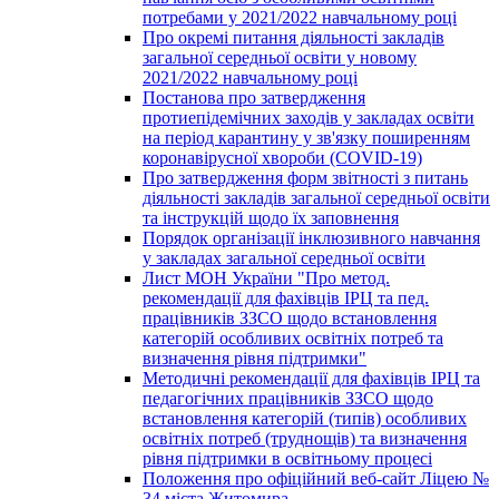
потребами у 2021/2022 навчальному році
Про окремі питання діяльності закладів
загальної середньої освіти у новому
2021/2022 навчальному році
Постанова про затвердження
протиепідемічних заходів у закладах освіти
на період карантину у зв'язку поширенням
коронавірусної хвороби (COVID-19)
Про затвердження форм звітності з питань
діяльності закладів загальної середньої освіти
та інструкцій щодо їх заповнення
Порядок організації інклюзивного навчання
у закладах загальної середньої освіти
Лист МОН України "Про метод.
рекомендації для фахівців ІРЦ та пед.
працівників ЗЗСО щодо встановлення
категорій особливих освітніх потреб та
визначення рівня підтримки"
Методичні рекомендації для фахівців ІРЦ та
педагогічних працівників ЗЗСО щодо
встановлення категорій (типів) особливих
освітніх потреб (труднощів) та визначення
рівня підтримки в освітньому процесі
Положення про офіційний веб-сайт Ліцею №
34 міста Житомира