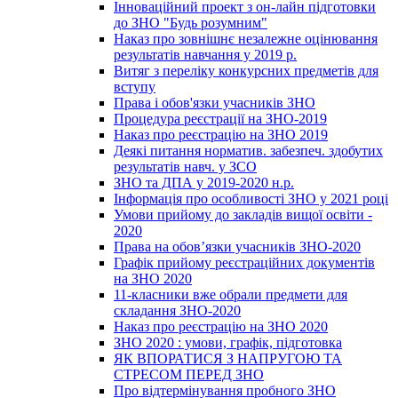
Інноваційний проект з он-лайн підготовки
до ЗНО "Будь розумним"
Наказ про зовнішнє незалежне оцінювання
результатів навчання у 2019 р.
Витяг з переліку конкурсних предметів для
вступу
Права і обов'язки учасників ЗНО
Процедура реєстрації на ЗНО-2019
Наказ про реєстрацію на ЗНО 2019
Деякі питання норматив. забезпеч. здобутих
результатів навч. у ЗСО
ЗНО та ДПА у 2019-2020 н.р.
Інформація про особливості ЗНО у 2021 році
Умови прийому до закладів вищої освіти -
2020
Права на обов’язки учасників ЗНО-2020
Графік прийому реєстраційних документів
на ЗНО 2020
11-класники вже обрали предмети для
складання ЗНО-2020
Наказ про реєстрацію на ЗНО 2020
ЗНО 2020 : умови, графік, підготовка
ЯК ВПОРАТИСЯ З НАПРУГОЮ ТА
СТРЕСОМ ПЕРЕД ЗНО
Про відтермінування пробного ЗНО