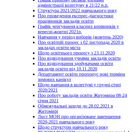
адміністрації колегіуму в 21/22 н.р.
Структура 2021/2022 навчального року
Про проведення експрес-діагностики
працівників закладів освіти
Графік чергування класних керівників у
вересні-жовтні 2021р.
Навчання у період виборів (жовтень 2020)
Про освітній процес з 02 листопада 2020 в
закладах освіти міста
Щодо освітнього процесу з 23.11.2020
Про відвідування учнями закладів освіти
Про відвідування здобувачами освіти
закладів освіти від 10.11.2020
Департамент освіти пропонує нові терміни
зимових канікул
Щодо навчання в колегіумі у грудні-січні
2020/2021
Про роботу закладів освіти Житомира 08-24
січня 2021
Обмежувальні заходи до 28.02.2021 в
Житомирі
Лист МОН про організоване завершення
2020-2021 навчального року
Щодо структури навчального року