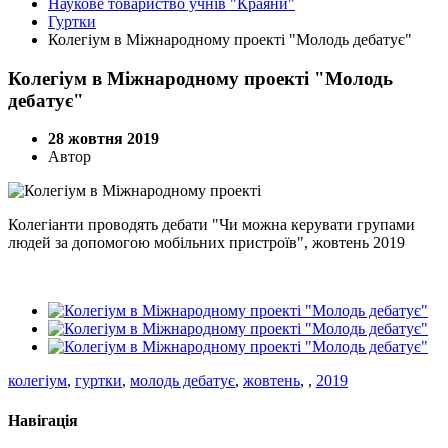
Наукове товариство учнів "Краяни"
Гуртки
Колегіум в Міжнародному проекті "Молодь дебатує"
Колегіум в Міжнародному проекті "Молодь
дебатує"
28 жовтня 2019
Автор
Колегіанти проводять дебати "Чи можна керувати групами
людей за допомогою мобільних пристроїв", жовтень 2019
колегіум
,
гуртки
,
молодь дебатує
,
жовтень
,
,
2019
Навігація