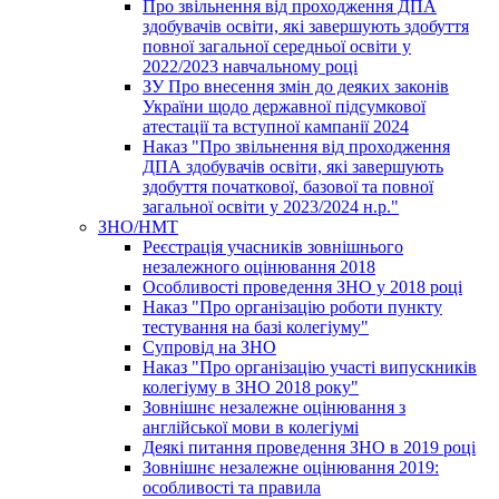
Про звільнення від проходження ДПА
здобувачів освіти, які завершують здобуття
повної загальної середньої освіти у
2022/2023 навчальному році
ЗУ Про внесення змін до деяких законів
України щодо державної підсумкової
атестації та вступної кампанії 2024
Наказ "Про звільнення від проходження
ДПА здобувачів освіти, які завершують
здобуття початкової, базової та повної
загальної освіти у 2023/2024 н.р."
ЗНО/НМТ
Реєстрація учасників зовнішнього
незалежного оцінювання 2018
Особливості проведення ЗНО у 2018 році
Наказ "Про організацію роботи пункту
тестування на базі колегіуму"
Супровід на ЗНО
Наказ "Про організацію участі випускників
колегіуму в ЗНО 2018 року"
Зовнішнє незалежне оцінювання з
англійської мови в колегіумі
Деякі питання проведення ЗНО в 2019 році
Зовнішнє незалежне оцінювання 2019:
особливості та правила