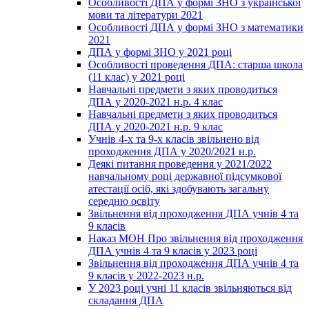
Особливості ДПА у формі ЗНО з української
мови та літератури 2021
Особливості ДПА у формі ЗНО з математики
2021
ДПА у формі ЗНО у 2021 році
Особливості проведення ДПА: старша школа
(11 клас) у 2021 році
Навчальні предмети з яких проводиться
ДПА у 2020-2021 н.р. 4 клас
Навчальні предмети з яких проводиться
ДПА у 2020-2021 н.р. 9 клас
Учнів 4-х та 9-х класів звільнено від
проходження ДПА у 2020/2021 н.р.
Деякі питання проведення у 2021/2022
навчальному році державної підсумкової
атестації осіб, які здобувають загальну
середню освіту
Звільнення від проходження ДПА учнів 4 та
9 класів
Наказ МОН Про звільнення від проходження
ДПА учнів 4 та 9 класів у 2023 році
Звільнення від проходження ДПА учнів 4 та
9 класів у 2022-2023 н.р.
У 2023 році учні 11 класів звільняються від
складання ДПА