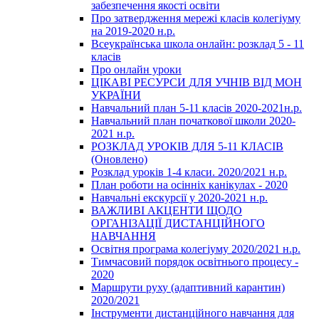
забезпечення якості освіти
Про затвердження мережі класів колегіуму
на 2019-2020 н.р.
Всеукраїнська школа онлайн: розклад 5 - 11
класів
Про онлайн уроки
ЦІКАВІ РЕСУРСИ ДЛЯ УЧНІВ ВІД МОН
УКРАЇНИ
Навчальний план 5-11 класів 2020-2021н.р.
Навчальний план початкової школи 2020-
2021 н.р.
РОЗКЛАД УРОКІВ ДЛЯ 5-11 КЛАСІВ
(Оновлено)
Розклад уроків 1-4 класи. 2020/2021 н.р.
План роботи на осінніх канікулах - 2020
Навчальні екскурсії у 2020-2021 н.р.
ВАЖЛИВІ АКЦЕНТИ ЩОДО
ОРГАНІЗАЦІЇ ДИСТАНЦІЙНОГО
НАВЧАННЯ
Освітня програма колегіуму 2020/2021 н.р.
Тимчасовий порядок освітнього процесу -
2020
Маршрути руху (адаптивний карантин)
2020/2021
Інструменти дистанційного навчання для