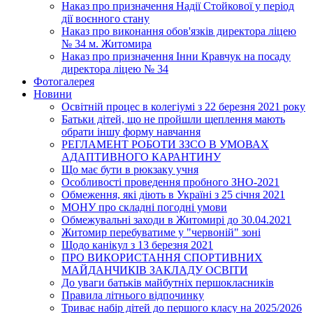
Наказ про призначення Надії Стойкової у період
дії воєнного стану
Наказ про виконання обов'язків директора ліцею
№ 34 м. Житомира
Наказ про призначення Інни Кравчук на посаду
директора ліцею № 34
Фотогалерея
Новини
Освітній процес в колегіумі з 22 березня 2021 року
Батьки дітей, що не пройшли щеплення мають
обрати іншу форму навчання
РЕГЛАМЕНТ РОБОТИ ЗЗСО В УМОВАХ
АДАПТИВНОГО КАРАНТИНУ
Що має бути в рюкзаку учня
Особливості проведення пробного ЗНО-2021
Обмеження, які діють в Україні з 25 січня 2021
МОНУ про складні погодні умови
Обмежувальні заходи в Житомирі до 30.04.2021
Житомир перебуватиме у "червоній" зоні
Щодо канікул з 13 березня 2021
ПРО ВИКОРИСТАННЯ СПОРТИВНИХ
МАЙДАНЧИКІВ ЗАКЛАДУ ОСВІТИ
До уваги батьків майбутніх першокласників
Правила літнього відпочинку
Триває набір дітей до першого класу на 2025/2026