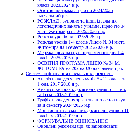
класів 2023/2024 н.р.
Освітня програма ліцею на 2024/2025
навчальний рік
РОЗКЛАД групових та індивідуальних
логопедичних занять з учнями Ліцею No 34
міста Житомира на 2025/2026 н.р.
Розклад уроків на 2025/2026 н.р.
Розклад уроків 1-4 класів Ліцею № 34 міста
Житомира на І семестр 2025/2026 н.р.
Мережа і режим груп подовженого дня 1-4
класів 2025/2026 н.р.
ОСВІТНЯ ПРОГРАМА ЛІЦЕЮ № 34 М.
ЖИТОМИРА на 2025/2026 навчальний рік
Система оцінювання навчальних досягнень
Аналіз навч. досягнень учнів 5 - 11 класів за
1 сем. 2017-2018 н.р.
Аналіз рівня навч. досягнень учнів 5 - 11 кл.
за І сем. 2018-2019 н.р.
Графік проведення зрізів знань з основ наук
за ІІ семестр 2024/2025 н.р.
Моніторинг навчальних досягнень учнів 5-11
класів у 2018-2019 н.р.
ФОРМУВАЛЬНЕ ОЦІНЮВАННЯ
Оновлені рекомендації, як заповнювати