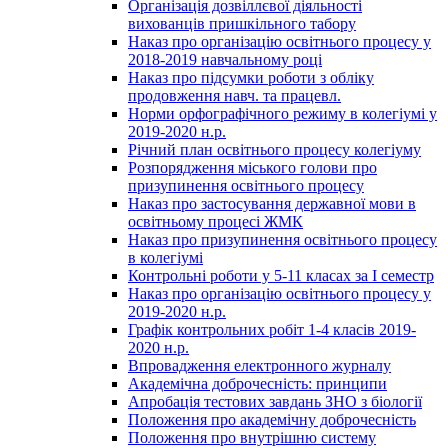
Організація дозвіллєвої діяльності
вихованців пришкільного табору
Наказ про організацію освітнього процесу у
2018-2019 навчальному році
Наказ про підсумки роботи з обліку
продовження навч. та працевл.
Норми орфографічного режиму в колегіумі у
2019-2020 н.р.
Річний план освітнього процесу колегіуму
Розпорядження міського голови про
призупинення освітнього процесу
Наказ про застосування державної мови в
освітньому процесі ЖМК
Наказ про призупинення освітнього процесу
в колегіумі
Контрольні роботи у 5-11 класах за І семестр
Наказ про організацію освітнього процесу у
2019-2020 н.р.
Графік контрольних робіт 1-4 класів 2019-
2020 н.р.
Впровадження електронного журналу
Академічна доброчесність: принципи
Апробація тестових завдань ЗНО з біології
Положення про академічну доброчесність
Положення про внутрішню систему