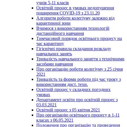
учнів 5-11 класів
Освітній процес в умовах недопущення
поширення COVID-19 з 23.11.20
Алгоритм роботи колегіуму залежно від
карантинної зони
Вчимося з використанням технологій
дистанційного навчання
Тимчасовий порядок освітнього процесу на
час карантину
Гігієнічні правила складання розкладу
навчальних занять
Тривалість навчального заняття з технічними
засобами навчання
Про організацію роботи колегіуму з 25 січня
2021
Тривалість та форми роботи під час уроку з
використанням дист. техн.
Освітній процес у складних погодних
умовах
Департамент освіти про освітній процес з
03.03.2021
Освітній процес з 05 квітня 2021
Про організацію освітнього процесу в 1-11
класах з 06.05.2021
Положення про організацію та проведення