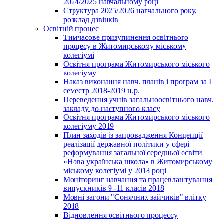
2024/2025 навчальному році
Структура 2025/2026 навчального року,
розклад дзвінків
Освітній процес
Тимчасове призупинення освітнього
процесу в Житомирському міському
колегіумі
Освітня програма Житомирського міського
колегіуму
Наказ виконання навч. планів і програм за І
семестр 2018-2019 н.р.
Переведення учнів загальноосвітнього навч.
закладу до наступного класу
Освітня програма Житомирського міського
колегіуму 2019
План заходів із запровадження Концепції
реалізації державної політики у сфері
реформування загальної середньої освіти
«Нова українська школа» в Житомирському
міському колегіумі у 2018 році
Моніторинг навчання та працевлаштування
випускників 9 -11 класів 2018
Мовні загони "Сонячних зайчиків" влітку
2018
Відновлення освітнього процессу