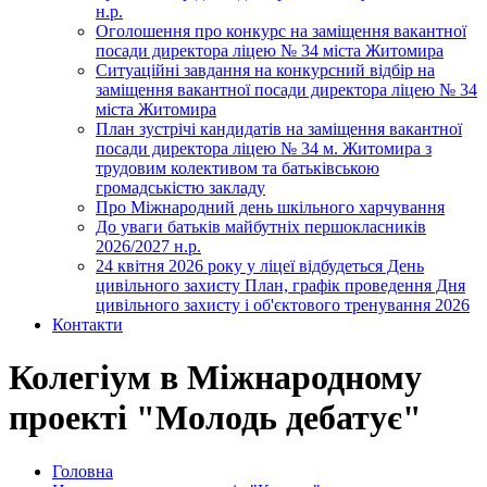
н.р.
Оголошення про конкурс на заміщення вакантної
посади директора ліцею № 34 міста Житомира
Ситуаційні завдання на конкурсний відбір на
заміщення вакантної посади директора ліцею № 34
міста Житомира
План зустрічі кандидатів на заміщення вакантної
посади директора ліцею № 34 м. Житомира з
трудовим колективом та батьківською
громадськістю закладу
Про Міжнародний день шкільного харчування
До уваги батьків майбутніх першокласників
2026/2027 н.р.
24 квітня 2026 року у ліцеї відбудеться День
цивільного захисту План, графік проведення Дня
цивільного захисту і об'єктового тренування 2026
Контакти
Колегіум в Міжнародному
проекті "Молодь дебатує"
Головна