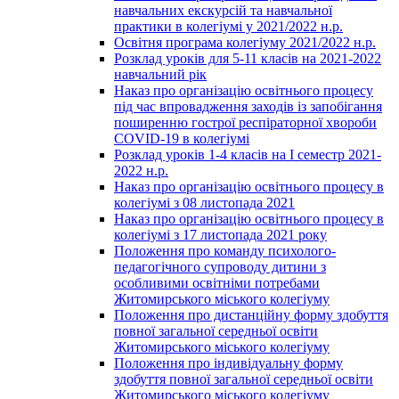
навчальних екскурсій та навчальної
практики в колегіумі у 2021/2022 н.р.
Освітня програма колегіуму 2021/2022 н.р.
Розклад уроків для 5-11 класів на 2021-2022
навчальний рік
Наказ про організацію освітнього процесу
під час впровадження заходів із запобігання
поширенню гострої респіраторної хвороби
COVID-19 в колегіумі
Розклад уроків 1-4 класів на І семестр 2021-
2022 н.р.
Наказ про організацію освітнього процесу в
колегіумі з 08 листопада 2021
Наказ про організацію освітнього процесу в
колегіумі з 17 листопада 2021 року
Положення про команду психолого-
педагогічного супроводу дитини з
особливими освітніми потребами
Житомирського міського колегіуму
Положення про дистанційну форму здобуття
повної загальної середньої освіти
Житомирського міського колегіуму
Положення про індивідуальну форму
здобуття повної загальної середньої освіти
Житомирського міського колегіуму