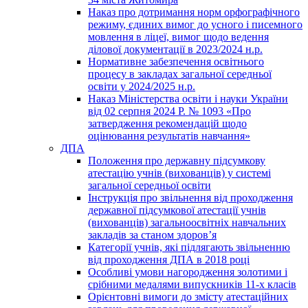
Наказ про дотримання норм орфографічного
режиму, єдиних вимог до усного і писемного
мовлення в ліцеї, вимог щодо ведення
ділової документації в 2023/2024 н.р.
Нормативне забезпечення освітнього
процесу в закладах загальної середньої
освіти у 2024/2025 н.р.
Наказ Міністерства освіти і науки України
від 02 серпня 2024 Р. № 1093 «Про
затвердження рекомендацій щодо
оцінювання результатів навчання»
ДПА
Положення про державну підсумкову
атестацію учнів (вихованців) у системі
загальної середньої освіти
Інструкція про звільнення від проходження
державної підсумкової атестації учнів
(вихованців) загальноосвітніх навчальних
закладів за станом здоров’я
Категорії учнів, які підлягають звільненню
від проходження ДПА в 2018 році
Особливі умови нагородження золотими і
срібними медалями випускників 11-х класів
Орієнтовні вимоги до змісту атестаційних