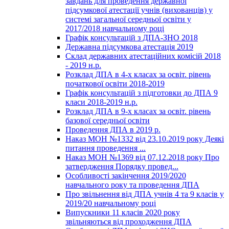
завдань для проведення державної
підсумкової атестації учнів (вихованців) у
системі загальної середньої освіти у
2017/2018 навчальному році
Графік консультацій з ДПА-ЗНО 2018
Державна підсумкова атестація 2019
Склад державних атестаційних комісій 2018
- 2019 н.р.
Розклад ДПА в 4-х класах за освіт. рівень
початкової освіти 2018-2019
Графік консультацій з підготовки до ДПА 9
класи 2018-2019 н.р.
Розклад ДПА в 9-х класах за освіт. рівень
базової середньої освіти
Проведення ДПА в 2019 р.
Наказ МОН №1332 від 23.10.2019 року Деякі
питання проведення ...
Наказ МОН №1369 від 07.12.2018 року Про
затвердження Порядку провед...
Особливості закінчення 2019/2020
навчального року та проведення ДПА
Про звільнення від ДПА учнів 4 та 9 класів у
2019/20 навчальному році
Випускники 11 класів 2020 року
звільняються від проходження ДПА