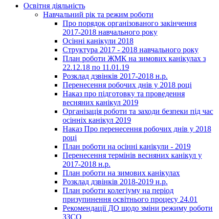
Освітня діяльність
Навчальний рік та режим роботи
Про порядок організованого закінчення
2017-2018 навчального року
Осінні канікули 2018
Структура 2017 - 2018 навчального року
План роботи ЖМК на зимових канікулах з
22.12.18 по 11.01.19
Розклад дзвінків 2017-2018 н.р.
Перенесення робочих днів у 2018 році
Наказ про підготовку та проведення
весняних канікул 2019
Організація роботи та заходи безпеки під час
осінніх канікул 2019
Наказ Про перенесення робочих днів у 2018
році
План роботи на осінні канікули - 2019
Перенесення термінів весняних канікул у
2017-2018 н.р.
План роботи на зимових канікулах
Розклад дзвінків 2018-2019 н.р.
План роботи колегіуму на період
призупинення освітнього процесу 24.01
Рекомендації ДО щодо зміни режиму роботи
ЗЗСО