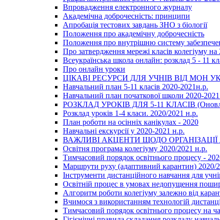
Впровадження електронного журналу
Академічна доброчесність: принципи
Апробація тестових завдань ЗНО з біології
Положення про академічну доброчесність
Положення про внутрішню систему забезпечен
Про затвердження мережі класів колегіуму на 
Всеукраїнська школа онлайн: розклад 5 - 11 кл
Про онлайн уроки
ЦІКАВІ РЕСУРСИ ДЛЯ УЧНІВ ВІД МОН У
Навчальний план 5-11 класів 2020-2021н.р.
Навчальний план початкової школи 2020-2021 
РОЗКЛАД УРОКІВ ДЛЯ 5-11 КЛАСІВ (Оновл
Розклад уроків 1-4 класи. 2020/2021 н.р.
План роботи на осінніх канікулах - 2020
Навчальні екскурсії у 2020-2021 н.р.
ВАЖЛИВІ АКЦЕНТИ ЩОДО ОРГАНІЗАЦІ
Освітня програма колегіуму 2020/2021 н.р.
Тимчасовий порядок освітнього процесу - 202
Маршрути руху (адаптивний карантин) 2020/
Інструменти дистанційного навчання для учнів
Освітній процес в умовах недопущення пошир
Алгоритм роботи колегіуму залежно від каран
Вчимося з використанням технологій дистанц
Тимчасовий порядок освітнього процесу на ч
Гігієнічні правила складання розкладу навчал