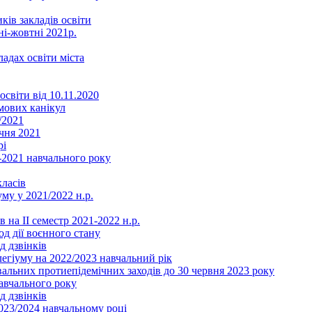
ків закладів освіти
ні-жовтні 2021р.
ладах освіти міста
освіти від 10.11.2020
мових канікул
/2021
чня 2021
рі
2021 навчального року
ласів
му у 2021/2022 н.р.
 на ІІ семестр 2021-2022 н.р.
од дії воєнного стану
д дзвінків
легіуму на 2022/2023 навчальний рік
льних протиепідемічних заходів до 30 червня 2023 року
навчального року
д дзвінків
2023/2024 навчальному році