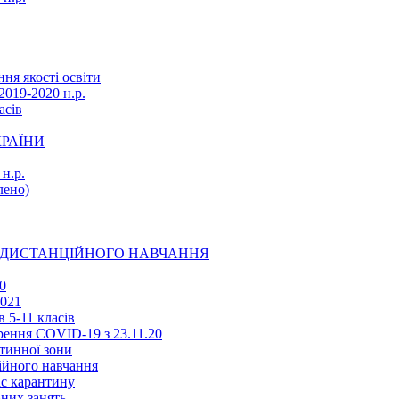
ня якості освіти
2019-2020 н.р.
асів
КРАЇНИ
н.р.
ено)
Ї ДИСТАНЦІЙНОГО НАВЧАННЯ
0
2021
 5-11 класів
ення COVID-19 з 23.11.20
тинної зони
ійного навчання
ас карантину
ьних занять