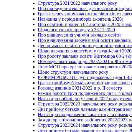
Структура 2021/2022 навчального року
Про проведення експрес-діагностики працівни
Графік чергування класних керівників у верес
Навчання у період виборів (жовтень 2020)
Про освітній процес з 02 листопада 2020 в зак
Щодо освітнього процесу з 23.11.2020
Про відвідування учнями закладів освіти
Про відвідування здобувачами освіти закладів 
Департамент освіти пропонує нові терміни зи
Щодо навчання в колегіумі у грудні-січні 2020
Про роботу закладів освіти Житомира 08-24 сі
Обмежувальні заходи до 28.02.2021 в Житоми
Лист МОН про організоване завершення 2020-
Щодо структури навчального року
РЕЖИМ РОБОТИ груп подовженого дня 1-4 к
Графік прийому батьків адміністрацією колегіу
Розклад дзвінків 2021-2022 н.р. ІІ семестр
Режим роботи груп подовженого дня 1-4 класів
Наказ про робочі дні у червні 2022 року у пері
Структура 2022/2023 навчального року, розкла
Дні прийому батьків членами адміністрації ко
Наказ про продовження карантину та обмежува
Заходи організованого закінчення 2022/2023 
Структура 2023/2024 навчального року, розкла
Дні прийому батьків адміністрацією ліцею в 