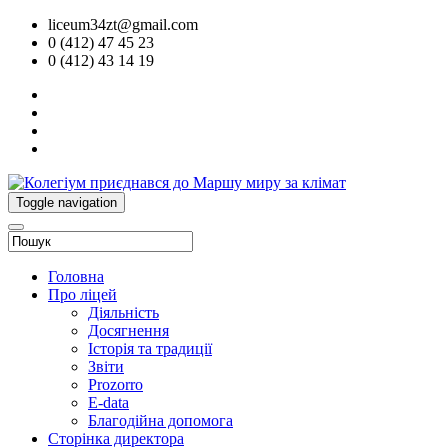
liceum34zt@gmail.com
0 (412) 47 45 23
0 (412) 43 14 19
Toggle navigation
Головна
Про ліцей
Діяльність
Досягнення
Історія та традиції
Звіти
Prozorro
E-data
Благодійна допомога
Сторінка директора