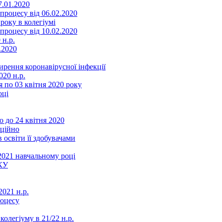
7.01.2020
роцесу від 06.02.2020
року в колегіумі
роцесу від 10.02.2020
 н.р.
.2020
ення коронавірусної інфекції
20 н.р.
 по 03 квітня 2020 року
оці
 до 24 квітня 2020
нційно
 освіти її здобувачами
2021 навчальному році
КУ
021 н.р.
роцесу
колегіуму в 21/22 н.р.