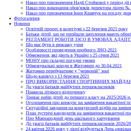
Наказ про призначення Надії Стойкової у період дії
Наказ про виконання обов'язків директора ліцею №
Наказ про призначення Інни Кравчук на посаду дир
Фотогалерея
Новини
Освітній процес в колегіумі з 22 березня 2021 року
Батьки дітей, що не пройшли щеплення мають обра
РЕГЛАМЕНТ РОБОТИ ЗЗСО В УМОВАХ АДАП
Що має бути в рюкзаку учня
Особливості проведення пробного ЗНО-2021
Обмеження, які діють в Україні з 25 січня 2021
МОНУ про складні погодні умови
Обмежувальні заходи в Житомирі до 30.04.2021
Житомир перебуватиме у "червоній" зоні
Щодо канікул з 13 березня 2021
ПРО ВИКОРИСТАННЯ СПОРТИВНИХ МАЙДАН
До уваги батьків майбутніх першокласників
Правила літнього відпочинку
Триває набір дітей до першого класу на 2025/2026 н.
Оголошення про конкурс на заміщення вакантної п
Ситуаційні завдання на конкурсний відбір на замі
План зустрічі кандидатів на заміщення вакантної п
Про Міжнародний день шкільного харчування
До уваги батьків майбутніх першокласників 2026/20
24 квітня 2026 року у ліцеї відбудеться День цивіл