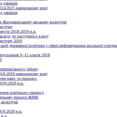
д дзвінків
2024/2025 навчальному році
д дзвінків
в Житомирському міському колегіумі
легіуму
местр 2018-2019 н.р.
акладу до наступного класу
легіуму 2019
ізації державної політики у сфері реформування загальної серед
ускників 9 -11 класів 2018
8
в пришкільного табору
018-2019 навчальному році
ня навч. та працевл.
019-2020 н.р.
ення освітнього процесу
вітньому процесі ЖМК
 колегіумі
19-2020 н.р.
 н.р.