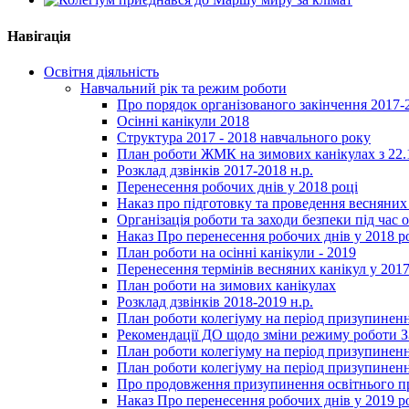
Навігація
Освітня діяльність
Навчальний рік та режим роботи
Про порядок організованого закінчення 2017-
Осінні канікули 2018
Структура 2017 - 2018 навчального року
План роботи ЖМК на зимових канікулах з 22.1
Розклад дзвінків 2017-2018 н.р.
Перенесення робочих днів у 2018 році
Наказ про підготовку та проведення весняних
Організація роботи та заходи безпеки під час о
Наказ Про перенесення робочих днів у 2018 р
План роботи на осінні канікули - 2019
Перенесення термінів весняних канікул у 2017
План роботи на зимових канікулах
Розклад дзвінків 2018-2019 н.р.
План роботи колегіуму на період призупиненн
Рекомендації ДО щодо зміни режиму роботи 
План роботи колегіуму на період призупиненн
План роботи колегіуму на період призупиненн
Про продовження призупинення освітнього пр
Наказ Про перенесення робочих днів у 2019 р