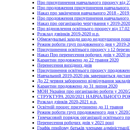
Про призупинення навчального процесу від 2
Про продовження призупинення навчального п
Наказ про закінчення навчального 2018 - 2019 
Про продовження призупинення навчального п
Наказ про організацію чергування у 2019-2020
Про відновлення освітнього процесу від 17.02
Розклад дзвінків 2019-2020 н.р.
Обмежувальні заходи щодо недопушення пошир
Режим роботи груп подовженого дня у 2019-20
Призупинення освітнього процесу з 12 березня
Наказ Про перенесення робочих днів у 2020 р
Карантин продовжено до 22 травня 2020
Перенесення вихідних днів
Призупинення освітнього процесу продовжено
Навчальний 2019-2020 рік завершиться диста
До 22 червня заборонено відвідування закладів
Карантин продовжено до 31 липня 2020
МОН України про організацію роботи у 2020/
СТРУКТУРА 2020/2021 НАВЧАЛЬНОГО РО
Розклад дзінків 2020-2021 н.р.
Освітній процес призупинено до 11 травня
Режим роботи груп продовженого дня у 2020/2
Тимчасовий порядок організації освітнього п
Перенесення робочих днів у 2021 році
Графік прийому батьків членами адміністрації 