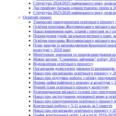
Структура 2024/2025 навчального року, розкла
Дні прийому батьків адміністрацією ліцею в 
Структура 2025/2026 навчального року, розкла
Освітній процес
Тимчасове призупинення освітнього процесу 
Освітня програма Житомирського міського ко
Наказ виконання навч. планів і програм за І се
Переведення учнів загальноосвітнього навч. з
Освітня програма Житомирського міського ко
План заходів із запровадження Концепції реал
колегіумі у 2018 році
Моніторинг навчання та працевлаштування вип
Мовні загони "Сонячних зайчиків" влітку 201
Відновлення освітнього процессу
Організація дозвіллєвої діяльності вихованці
Наказ про організацію освітнього процесу у 2
Наказ про підсумки роботи з обліку продовжен
Норми орфографічного режиму в колегіумі у 2
Річний план освітнього процесу колегіуму
Розпорядження міського голови про призупин
Наказ про застосування державної мови в ос
Наказ про призупинення освітнього процесу в
Контрольні роботи у 5-11 класах за І семестр
Наказ про організацію освітнього процесу у 20
Графік контрольних робіт 1-4 класів 2019-2020