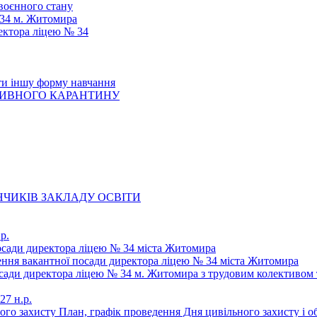
 воєнного стану
 34 м. Житомира
ектора ліцею № 34
ти іншу форму навчання
ТИВНОГО КАРАНТИНУ
ЧИКІВ ЗАКЛАДУ ОСВІТИ
р.
осади директора ліцею № 34 міста Житомира
щення вакантної посади директора ліцею № 34 міста Житомира
осади директора ліцею № 34 м. Житомира з трудовим колективом 
27 н.р.
ьного захисту План, графік проведення Дня цивільного захисту і 