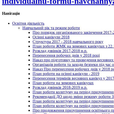
individualnu-formu-navchanny
Навігація
Освітня діяльність
Навчальний рік та режим роботи
Про порядок організованого закінчення 2017-
Осінні канікули 2018
Структура 2017 - 2018 навчального року
План роботи ЖМК на зимових канікулах з 22.1
Розклад дзвінків 2017-2018 н.р.
Перенесення робочих днів у 2018 році
Наказ про підготовку та проведення весняних
Організація роботи та заходи безпеки під час о
Наказ Про перенесення робочих днів у 2018 р
План роботи на осінні канікули - 2019
Перенесення термінів весняних канікул у 2017
План роботи на зимових канікулах
Розклад дзвінків 2018-2019 н.р.
План роботи колегіуму на період призупиненн
Рекомендації ДО щодо зміни режиму роботи 
План роботи колегіуму на період призупиненн
План роботи колегіуму на період призупиненн
Про продовження призупинення освітнього пр