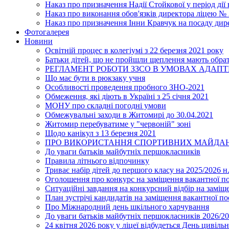
Наказ про призначення Надії Стойкової у період дії
Наказ про виконання обов'язків директора ліцею №
Наказ про призначення Інни Кравчук на посаду дир
Фотогалерея
Новини
Освітній процес в колегіумі з 22 березня 2021 року
Батьки дітей, що не пройшли щеплення мають обра
РЕГЛАМЕНТ РОБОТИ ЗЗСО В УМОВАХ АДАП
Що має бути в рюкзаку учня
Особливості проведення пробного ЗНО-2021
Обмеження, які діють в Україні з 25 січня 2021
МОНУ про складні погодні умови
Обмежувальні заходи в Житомирі до 30.04.2021
Житомир перебуватиме у "червоній" зоні
Щодо канікул з 13 березня 2021
ПРО ВИКОРИСТАННЯ СПОРТИВНИХ МАЙДАН
До уваги батьків майбутніх першокласників
Правила літнього відпочинку
Триває набір дітей до першого класу на 2025/2026 н.
Оголошення про конкурс на заміщення вакантної п
Ситуаційні завдання на конкурсний відбір на замі
План зустрічі кандидатів на заміщення вакантної п
Про Міжнародний день шкільного харчування
До уваги батьків майбутніх першокласників 2026/20
24 квітня 2026 року у ліцеї відбудеться День цивіл