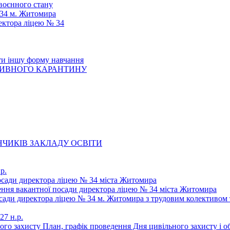
 воєнного стану
 34 м. Житомира
ектора ліцею № 34
ти іншу форму навчання
ТИВНОГО КАРАНТИНУ
ЧИКІВ ЗАКЛАДУ ОСВІТИ
р.
осади директора ліцею № 34 міста Житомира
щення вакантної посади директора ліцею № 34 міста Житомира
осади директора ліцею № 34 м. Житомира з трудовим колективом 
27 н.р.
ьного захисту План, графік проведення Дня цивільного захисту і 