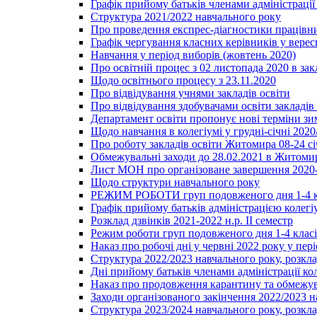
Графік прийому батьків членами адміністрації 
Структура 2021/2022 навчального року
Про проведення експрес-діагностики працівни
Графік чергування класних керівників у верес
Навчання у період виборів (жовтень 2020)
Про освітній процес з 02 листопада 2020 в зак
Щодо освітнього процесу з 23.11.2020
Про відвідування учнями закладів освіти
Про відвідування здобувачами освіти закладів 
Департамент освіти пропонує нові терміни зи
Щодо навчання в колегіумі у грудні-січні 2020
Про роботу закладів освіти Житомира 08-24 сі
Обмежувальні заходи до 28.02.2021 в Житоми
Лист МОН про організоване завершення 2020-
Щодо структури навчального року
РЕЖИМ РОБОТИ груп подовженого дня 1-4 к
Графік прийому батьків адміністрацією колегіу
Розклад дзвінків 2021-2022 н.р. ІІ семестр
Режим роботи груп подовженого дня 1-4 класів
Наказ про робочі дні у червні 2022 року у пері
Структура 2022/2023 навчального року, розкла
Дні прийому батьків членами адміністрації ко
Наказ про продовження карантину та обмежува
Заходи організованого закінчення 2022/2023 
Структура 2023/2024 навчального року, розкла