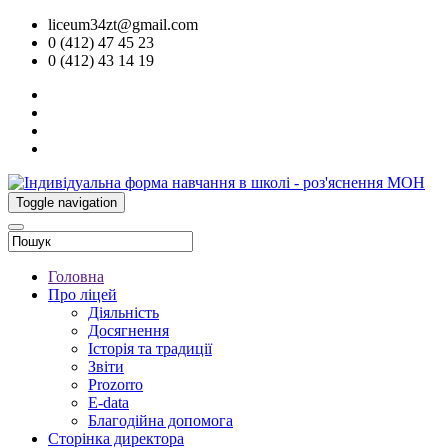
liceum34zt@gmail.com
0 (412) 47 45 23
0 (412) 43 14 19
Toggle navigation
Головна
Про ліцей
Діяльність
Досягнення
Історія та традиції
Звіти
Prozorro
E-data
Благодійна допомога
Сторінка директора