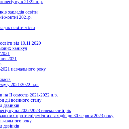
колегіуму в 21/22 н.р.
ків закладів освіти
ні-жовтні 2021р.
ладах освіти міста
освіти від 10.11.2020
мових канікул
/2021
чня 2021
рі
2021 навчального року
ласів
му у 2021/2022 н.р.
 на ІІ семестр 2021-2022 н.р.
од дії воєнного стану
д дзвінків
легіуму на 2022/2023 навчальний рік
льних протиепідемічних заходів до 30 червня 2023 року
навчального року
д дзвінків