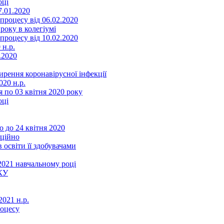
оці
7.01.2020
роцесу від 06.02.2020
року в колегіумі
роцесу від 10.02.2020
 н.р.
.2020
ення коронавірусної інфекції
20 н.р.
 по 03 квітня 2020 року
оці
 до 24 квітня 2020
нційно
 освіти її здобувачами
2021 навчальному році
КУ
021 н.р.
роцесу