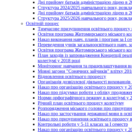
Дні прийому батьків адміністрацією ліцею в 
Структура 2024/2025 навчального року, розкла
Дні прийому батьків адміністрацією ліцею в 
Структура 2025/2026 навчального року, розкла
Освітній процес
Тимчасове призупинення освітнього процесу 
Освітня програма Житомирського міського ко
Наказ виконання навч. планів і програм за І се
Переведення учнів загальноосвітнього навч. з
Освітня програма Житомирського міського ко
План заходів із запровадження Концепції реал
колегіумі у 2018 році
Моніторинг навчання та працевлаштування вип
Мовні загони "Сонячних зайчиків" влітку 201
Відновлення освітнього процессу
Організація дозвіллєвої діяльності вихованці
Наказ про організацію освітнього процесу у 2
Наказ про підсумки роботи з обліку продовжен
Норми орфографічного режиму в колегіумі у 2
Річний план освітнього процесу колегіуму
Розпорядження міського голови про призупин
Наказ про застосування державної мови в ос
Наказ про призупинення освітнього процесу в
Контрольні роботи у 5-11 класах за І семестр
Наказ про організацію освітнього процесу у 20