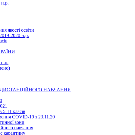
 н.р.
ня якості освіти
2019-2020 н.р.
асів
КРАЇНИ
н.р.
ено)
Ї ДИСТАНЦІЙНОГО НАВЧАННЯ
0
2021
 5-11 класів
ення COVID-19 з 23.11.20
тинної зони
ійного навчання
ас карантину