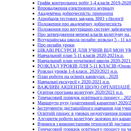
Графік контрольних робіт 1-4 класів 2019-2020
Впровадження електронного журналу
Академічна доброчесність: принципи
Апробація тестових завдань ЗНО з біології
Положення про академічну доброчесність
Положення про внутрішню систему забезпечен
Про затвердження мережі класів колегіуму на 
Всеукраїнська школа онлайн: розклад 5 - 11 кл
Про онлайн уроки
ЦІКАВІ РЕСУРСИ ДЛЯ УЧНІВ ВІД МОН У
Навчальний план 5-11 класів 2020-2021н.р.
Навчальний план початкової школи 2020-2021 
РОЗКЛАД УРОКІВ ДЛЯ 5-11 КЛАСІВ (Оновл
Розклад уроків 1-4 класи. 2020/2021 н.р.
План роботи на осінніх канікулах - 2020
Навчальні екскурсії у 2020-2021 н.р.
ВАЖЛИВІ АКЦЕНТИ ЩОДО ОРГАНІЗАЦІ
Освітня програма колегіуму 2020/2021 н.р.
Тимчасовий порядок освітнього процесу - 202
Маршрути руху (адаптивний карантин) 2020/
Інструменти дистанційного навчання для учнів
Освітній процес в умовах недопущення пошир
Алгоритм роботи колегіуму залежно від каран
Вчимося з використанням технологій дистанц
Тимчасовий порядок освітнього процесу на ч