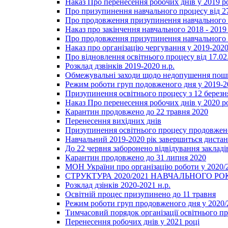
Наказ Про перенесення робочих днів у 2019 р
Про призупинення навчального процесу від 2
Про продовження призупинення навчального п
Наказ про закінчення навчального 2018 - 2019 
Про продовження призупинення навчального п
Наказ про організацію чергування у 2019-2020
Про відновлення освітнього процесу від 17.02
Розклад дзвінків 2019-2020 н.р.
Обмежувальні заходи щодо недопушення пошир
Режим роботи груп подовженого дня у 2019-20
Призупинення освітнього процесу з 12 березня
Наказ Про перенесення робочих днів у 2020 р
Карантин продовжено до 22 травня 2020
Перенесення вихідних днів
Призупинення освітнього процесу продовжено
Навчальний 2019-2020 рік завершиться диста
До 22 червня заборонено відвідування закладів
Карантин продовжено до 31 липня 2020
МОН України про організацію роботи у 2020/
СТРУКТУРА 2020/2021 НАВЧАЛЬНОГО РО
Розклад дзінків 2020-2021 н.р.
Освітній процес призупинено до 11 травня
Режим роботи груп продовженого дня у 2020/2
Тимчасовий порядок організації освітнього п
Перенесення робочих днів у 2021 році