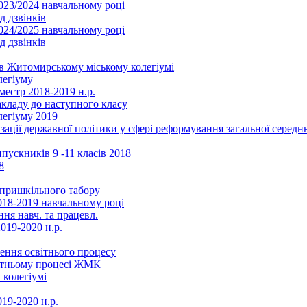
2023/2024 навчальному році
д дзвінків
2024/2025 навчальному році
д дзвінків
в Житомирському міському колегіумі
легіуму
местр 2018-2019 н.р.
акладу до наступного класу
легіуму 2019
ізації державної політики у сфері реформування загальної серед
ускників 9 -11 класів 2018
8
в пришкільного табору
018-2019 навчальному році
ня навч. та працевл.
019-2020 н.р.
ення освітнього процесу
вітньому процесі ЖМК
 колегіумі
19-2020 н.р.