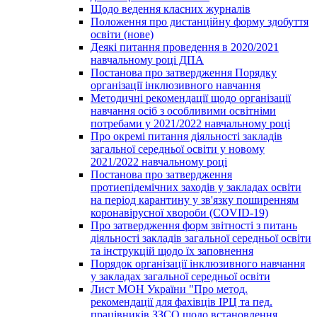
Щодо ведення класних журналів
Положення про дистанційну форму здобуття
освіти (нове)
Деякі питання проведення в 2020/2021
навчальному році ДПА
Постанова про затвердження Порядку
організації інклюзивного навчання
Методичні рекомендації щодо організації
навчання осіб з особливими освітніми
потребами у 2021/2022 навчальному році
Про окремі питання діяльності закладів
загальної середньої освіти у новому
2021/2022 навчальному році
Постанова про затвердження
протиепідемічних заходів у закладах освіти
на період карантину у зв'язку поширенням
коронавірусної хвороби (COVID-19)
Про затвердження форм звітності з питань
діяльності закладів загальної середньої освіти
та інструкцій щодо їх заповнення
Порядок організації інклюзивного навчання
у закладах загальної середньої освіти
Лист МОН України "Про метод.
рекомендації для фахівців ІРЦ та пед.
працівників ЗЗСО щодо встановлення