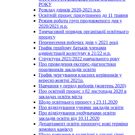
РОКУ
Розклад дзінків 2020-2021 н.р.
Освітній процес призупинено до 11 травня
Режим роботи груп продовженого дня у
2020/2021 н.р.
Тимчасовий порядок організації освітнього
процесу
Перенесення робочих днів у 2021 році
Графік прийому батьків членами
адміністрації колегіуму в 21/22 н.р.
Структура 2021/2022 навчального року
Про проведення експрес-діагностики
працівників закладів освіти
Графік чергування класних керівників у
вересні-жовтні 2021р.
Навчання у період виборів (жовтень 2020)
Про освітній процес з 02 листопада 2020 в
закладах освіти міста
Щодо освітнього процесу з 23.11.2020
Про відвідування учнями закладів освіти
Про відвідування здобувачами освіти
закладів освіти від 10.11.2020
Департамент освіти пропонує нові терміни
зимових канікул
Щодо навчання в колегіумі у грудні-січні