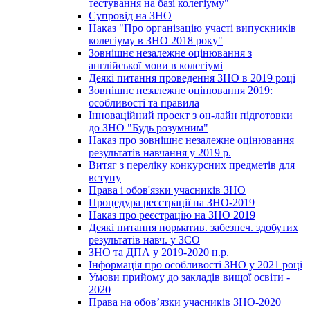
тестування на базі колегіуму"
Супровід на ЗНО
Наказ "Про організацію участі випускників
колегіуму в ЗНО 2018 року"
Зовнішнє незалежне оцінювання з
англійської мови в колегіумі
Деякі питання проведення ЗНО в 2019 році
Зовнішнє незалежне оцінювання 2019:
особливості та правила
Інноваційний проект з он-лайн підготовки
до ЗНО "Будь розумним"
Наказ про зовнішнє незалежне оцінювання
результатів навчання у 2019 р.
Витяг з переліку конкурсних предметів для
вступу
Права і обов'язки учасників ЗНО
Процедура реєстрації на ЗНО-2019
Наказ про реєстрацію на ЗНО 2019
Деякі питання норматив. забезпеч. здобутих
результатів навч. у ЗСО
ЗНО та ДПА у 2019-2020 н.р.
Інформація про особливості ЗНО у 2021 році
Умови прийому до закладів вищої освіти -
2020
Права на обов’язки учасників ЗНО-2020