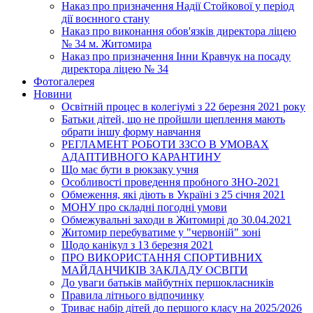
Наказ про призначення Надії Стойкової у період
дії воєнного стану
Наказ про виконання обов'язків директора ліцею
№ 34 м. Житомира
Наказ про призначення Інни Кравчук на посаду
директора ліцею № 34
Фотогалерея
Новини
Освітній процес в колегіумі з 22 березня 2021 року
Батьки дітей, що не пройшли щеплення мають
обрати іншу форму навчання
РЕГЛАМЕНТ РОБОТИ ЗЗСО В УМОВАХ
АДАПТИВНОГО КАРАНТИНУ
Що має бути в рюкзаку учня
Особливості проведення пробного ЗНО-2021
Обмеження, які діють в Україні з 25 січня 2021
МОНУ про складні погодні умови
Обмежувальні заходи в Житомирі до 30.04.2021
Житомир перебуватиме у "червоній" зоні
Щодо канікул з 13 березня 2021
ПРО ВИКОРИСТАННЯ СПОРТИВНИХ
МАЙДАНЧИКІВ ЗАКЛАДУ ОСВІТИ
До уваги батьків майбутніх першокласників
Правила літнього відпочинку
Триває набір дітей до першого класу на 2025/2026