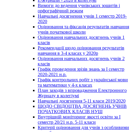
Е-журнали - 2020 в колегіумі
Вимоги до ведення учнівських зошитів і
орфографічний режим
Навчальні досягнення учнів 1 семестр 2019-
2020
Оцінювання та фіксація результатів навчання
учнів початкової школи
Оцінювання навчальних досягнень учнів 1
класів
Рекомендації щодо оцінювання результатів
навчання в 3-4 класах у 2020р
Оцінювання навчальних досягнень учнів 2
класів
Графік проведення зрізів знань за І семестр
2020-2021 н.р.
Графік контрольних робіт з української мови
та математики у 4-х класах
План заходів з впровадження Електронного
Журналу в колегіумі
Навчальні досягнення 5-11 класи 2019/2020
ЩОДО СВІДОЦТВА ДОСЯГНЕНЬ УЧНІВ
ПОЧАТКОВИХ КЛАСІВ НУШ
Внутрішній моніторинг якості освіти за І
семестр 20/21 н.р. 5-11 класи
Критерії оцінювання для учнів з особливими