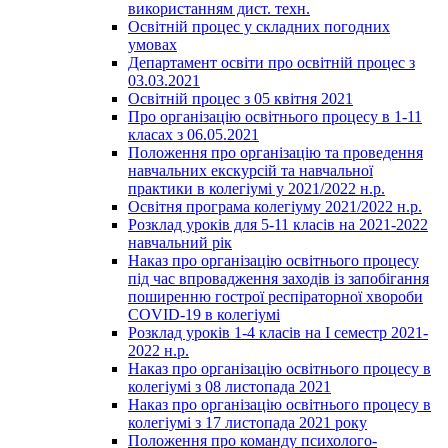
використанням дист. техн.
Освітній процес у складних погодних
умовах
Департамент освіти про освітній процес з
03.03.2021
Освітній процес з 05 квітня 2021
Про організацію освітнього процесу в 1-11
класах з 06.05.2021
Положення про організацію та проведення
навчальних екскурсій та навчальної
практики в колегіумі у 2021/2022 н.р.
Освітня програма колегіуму 2021/2022 н.р.
Розклад уроків для 5-11 класів на 2021-2022
навчальний рік
Наказ про організацію освітнього процесу
під час впровадження заходів із запобігання
поширенню гострої респіраторної хвороби
COVID-19 в колегіумі
Розклад уроків 1-4 класів на І семестр 2021-
2022 н.р.
Наказ про організацію освітнього процесу в
колегіумі з 08 листопада 2021
Наказ про організацію освітнього процесу в
колегіумі з 17 листопада 2021 року
Положення про команду психолого-