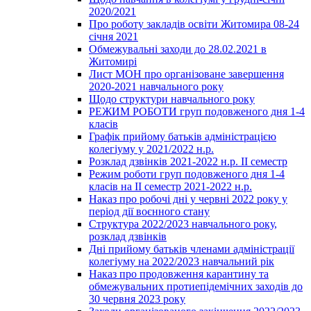
2020/2021
Про роботу закладів освіти Житомира 08-24
січня 2021
Обмежувальні заходи до 28.02.2021 в
Житомирі
Лист МОН про організоване завершення
2020-2021 навчального року
Щодо структури навчального року
РЕЖИМ РОБОТИ груп подовженого дня 1-4
класів
Графік прийому батьків адміністрацією
колегіуму у 2021/2022 н.р.
Розклад дзвінків 2021-2022 н.р. ІІ семестр
Режим роботи груп подовженого дня 1-4
класів на ІІ семестр 2021-2022 н.р.
Наказ про робочі дні у червні 2022 року у
період дії воєнного стану
Структура 2022/2023 навчального року,
розклад дзвінків
Дні прийому батьків членами адміністрації
колегіуму на 2022/2023 навчальний рік
Наказ про продовження карантину та
обмежувальних протиепідемічних заходів до
30 червня 2023 року