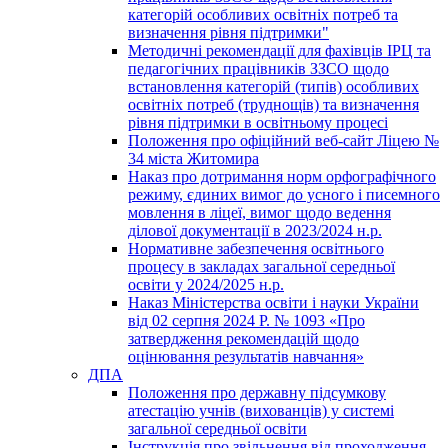
категорій особливих освітніх потреб та
визначення рівня підтримки"
Методичні рекомендації для фахівців ІРЦ та
педагогічних працівників ЗЗСО щодо
встановлення категорій (типів) особливих
освітніх потреб (труднощів) та визначення
рівня підтримки в освітньому процесі
Положення про офіційний веб-сайт Ліцею №
34 міста Житомира
Наказ про дотримання норм орфографічного
режиму, єдиних вимог до усного і писемного
мовлення в ліцеї, вимог щодо ведення
ділової документації в 2023/2024 н.р.
Нормативне забезпечення освітнього
процесу в закладах загальної середньої
освіти у 2024/2025 н.р.
Наказ Міністерства освіти і науки України
від 02 серпня 2024 Р. № 1093 «Про
затвердження рекомендацій щодо
оцінювання результатів навчання»
ДПА
Положення про державну підсумкову
атестацію учнів (вихованців) у системі
загальної середньої освіти
Інструкція про звільнення від проходження