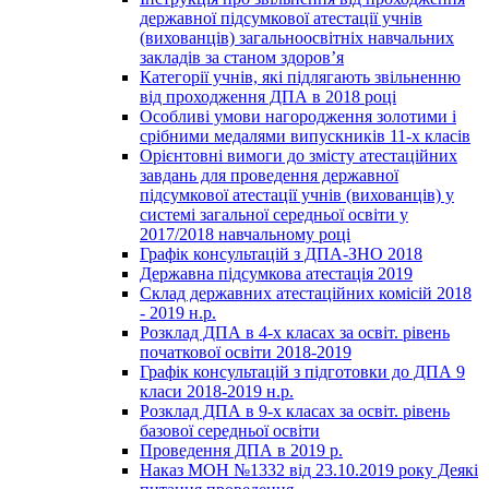
державної підсумкової атестації учнів
(вихованців) загальноосвітніх навчальних
закладів за станом здоров’я
Категорії учнів, які підлягають звільненню
від проходження ДПА в 2018 році
Особливі умови нагородження золотими і
срібними медалями випускників 11-х класів
Орієнтовні вимоги до змісту атестаційних
завдань для проведення державної
підсумкової атестації учнів (вихованців) у
системі загальної середньої освіти у
2017/2018 навчальному році
Графік консультацій з ДПА-ЗНО 2018
Державна підсумкова атестація 2019
Склад державних атестаційних комісій 2018
- 2019 н.р.
Розклад ДПА в 4-х класах за освіт. рівень
початкової освіти 2018-2019
Графік консультацій з підготовки до ДПА 9
класи 2018-2019 н.р.
Розклад ДПА в 9-х класах за освіт. рівень
базової середньої освіти
Проведення ДПА в 2019 р.
Наказ МОН №1332 від 23.10.2019 року Деякі