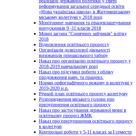
реалізації державної політики у сфері
реформування загальної середньої освіти
«Нова українська школа» в Житомирському
міському колегіумі у 2018 році
Моніторинг навчання та працевлаштування
випускників 9 -11 класів 2018
Мовні загони "Сонячних зайчиків" влітку
2018
Відновлення освітнього процессу
Організація дозвіллєвої діяльності
вихованців пришкільного табору
Наказ про організацію освітнього процесу у
2018-2019 навчальному році
Наказ про підсумки роботи з обліку
продовження навч. та працевл.
Норми орфографічного режиму в колегіумі у
2019-2020 н.р.
Річний план освітнього процесу колегіуму
Розпорядження міського голови про
призупинення освітнього процесу
Наказ про застосування державної мови в
освітньому процесі ЖМК
Наказ про призупинення освітнього процесу
в колегіумі
Контрольні роботи у 5-11 класах за І семестр