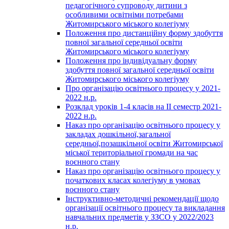
педагогічного супроводу дитини з
особливими освітніми потребами
Житомирського міського колегіуму
Положення про дистанційну форму здобуття
повної загальної середньої освіти
Житомирського міського колегіуму
Положення про індивідуальну форму
здобуття повної загальної середньої освіти
Житомирського міського колегіуму
Про організацію освітнього процесу у 2021-
2022 н.р.
Розклад уроків 1-4 класів на ІІ семестр 2021-
2022 н.р.
Наказ про організацію освітнього процесу у
закладах дошкільної,загальної
середньої,позашкільної освіти Житомирської
міської територіальної громади на час
воєнного стану
Наказ про організацію освітнього процесу у
початкових класах колегіуму в умовах
воєнного стану
Інструктивно-методичні рекомендації щодо
організації освітнього процесу та викладання
навчальних предметів у ЗЗСО у 2022/2023
н.р.