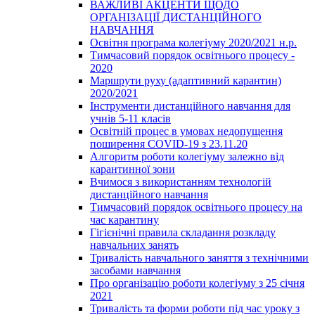
ВАЖЛИВІ АКЦЕНТИ ЩОДО
ОРГАНІЗАЦІЇ ДИСТАНЦІЙНОГО
НАВЧАННЯ
Освітня програма колегіуму 2020/2021 н.р.
Тимчасовий порядок освітнього процесу -
2020
Маршрути руху (адаптивний карантин)
2020/2021
Інструменти дистанційного навчання для
учнів 5-11 класів
Освітній процес в умовах недопущення
поширення COVID-19 з 23.11.20
Алгоритм роботи колегіуму залежно від
карантинної зони
Вчимося з використанням технологій
дистанційного навчання
Тимчасовий порядок освітнього процесу на
час карантину
Гігієнічні правила складання розкладу
навчальних занять
Тривалість навчального заняття з технічними
засобами навчання
Про організацію роботи колегіуму з 25 січня
2021
Тривалість та форми роботи під час уроку з