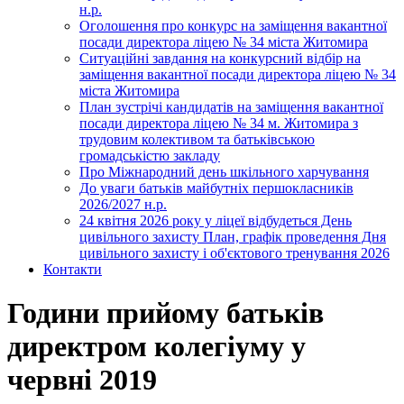
н.р.
Оголошення про конкурс на заміщення вакантної
посади директора ліцею № 34 міста Житомира
Ситуаційні завдання на конкурсний відбір на
заміщення вакантної посади директора ліцею № 34
міста Житомира
План зустрічі кандидатів на заміщення вакантної
посади директора ліцею № 34 м. Житомира з
трудовим колективом та батьківською
громадськістю закладу
Про Міжнародний день шкільного харчування
До уваги батьків майбутніх першокласників
2026/2027 н.р.
24 квітня 2026 року у ліцеї відбудеться День
цивільного захисту План, графік проведення Дня
цивільного захисту і об'єктового тренування 2026
Контакти
Години прийому батьків
директром колегіуму у
червні 2019