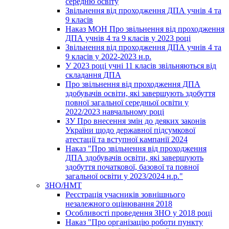
середню освіту
Звільнення від проходження ДПА учнів 4 та
9 класів
Наказ МОН Про звільнення від проходження
ДПА учнів 4 та 9 класів у 2023 році
Звільнення від проходження ДПА учнів 4 та
9 класів у 2022-2023 н.р.
У 2023 році учні 11 класів звільняються від
складання ДПА
Про звільнення від проходження ДПА
здобувачів освіти, які завершують здобуття
повної загальної середньої освіти у
2022/2023 навчальному році
ЗУ Про внесення змін до деяких законів
України щодо державної підсумкової
атестації та вступної кампанії 2024
Наказ "Про звільнення від проходження
ДПА здобувачів освіти, які завершують
здобуття початкової, базової та повної
загальної освіти у 2023/2024 н.р."
ЗНО/НМТ
Реєстрація учасників зовнішнього
незалежного оцінювання 2018
Особливості проведення ЗНО у 2018 році
Наказ "Про організацію роботи пункту