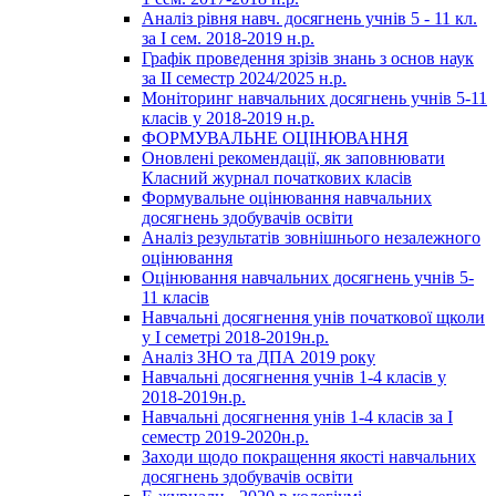
Аналіз рівня навч. досягнень учнів 5 - 11 кл.
за І сем. 2018-2019 н.р.
Графік проведення зрізів знань з основ наук
за ІІ семестр 2024/2025 н.р.
Моніторинг навчальних досягнень учнів 5-11
класів у 2018-2019 н.р.
ФОРМУВАЛЬНЕ ОЦІНЮВАННЯ
Оновлені рекомендації, як заповнювати
Класний журнал початкових класів
Формувальне оцінювання навчальних
досягнень здобувачів освіти
Аналіз результатів зовнішнього незалежного
оцінювання
Оцінювання навчальних досягнень учнів 5-
11 класів
Навчальні досягнення унів початкової щколи
у І семетрі 2018-2019н.р.
Аналіз ЗНО та ДПА 2019 року
Навчальні досягнення учнів 1-4 класів у
2018-2019н.р.
Навчальні досягнення унів 1-4 класів за І
семестр 2019-2020н.р.
Заходи щодо покращення якості навчальних
досягнень здобувачів освіти