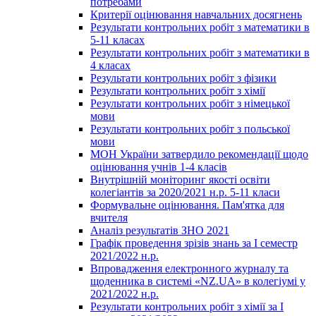
потребами
Критерії оцінювання навчальних досягнень
Результати контрольних робіт з математики в
5-11 класах
Результати контрольних робіт з математики в
4 класах
Результати контрольних робіт з фізики
Результати контрольних робіт з хімії
Результати контрольних робіт з німецької
мови
Результати контрольних робіт з польської
мови
МОН України затвердило рекомендації щодо
оцінювання учнів 1-4 класів
Внутрішній моніторинг якості освіти
колегіантів за 2020/2021 н.р. 5-11 класи
Формувальне оцінювання. Пам'ятка для
вчителя
Аналіз результатів ЗНО 2021
Графік проведення зрізів знань за І семестр
2021/2022 н.р.
Впровадження електронного журналу та
щоденника в системі «NZ.UA» в колегіумі у
2021/2022 н.р.
Результати контрольних робіт з хімії за І