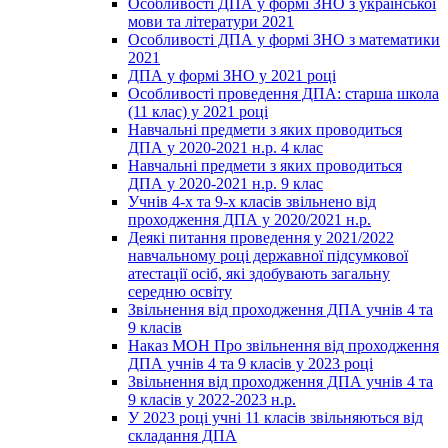
Особливості ДПА у формі ЗНО з української
мови та літератури 2021
Особливості ДПА у формі ЗНО з математики
2021
ДПА у формі ЗНО у 2021 році
Особливості проведення ДПА: старша школа
(11 клас) у 2021 році
Навчальні предмети з яких проводиться
ДПА у 2020-2021 н.р. 4 клас
Навчальні предмети з яких проводиться
ДПА у 2020-2021 н.р. 9 клас
Учнів 4-х та 9-х класів звільнено від
проходження ДПА у 2020/2021 н.р.
Деякі питання проведення у 2021/2022
навчальному році державної підсумкової
атестації осіб, які здобувають загальну
середню освіту
Звільнення від проходження ДПА учнів 4 та
9 класів
Наказ МОН Про звільнення від проходження
ДПА учнів 4 та 9 класів у 2023 році
Звільнення від проходження ДПА учнів 4 та
9 класів у 2022-2023 н.р.
У 2023 році учні 11 класів звільняються від
складання ДПА