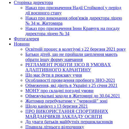
Сторінка директора
Наказ про призначення Надії Стойкової у період
дії воєнного стану
Наказ про виконання обов'язків директора ліцею
№ 34 м. Житомира
Наказ про призначення Інни Кравчук на посаду
директора ліцею № 34
Фотогалерея
Новини
Освітній процес в колегіумі з 22 березня 2021 року
Батьки дітей, що не пройшли щеплення мають
обрати іншу форму навчання
РЕГЛАМЕНТ РОБОТИ ЗЗСО В УМОВАХ
АДАПТИВНОГО КАРАНТИНУ
Що має бути в рюкзаку учня
Особливості проведення пробного ЗНО-2021
Обмеження, які діють в Україні з 25 січня 2021
МОНУ про складні погодні умови
Обмежувальні заходи в Житомирі до 30.04.2021
Житомир перебуватиме у "червоній" зоні
Щодо канікул з 13 березня 2021
ПРО ВИКОРИСТАННЯ СПОРТИВНИХ
МАЙДАНЧИКІВ ЗАКЛАДУ ОСВІТИ
До уваги батьків майбутніх першокласників
Правила літнього відпочинку