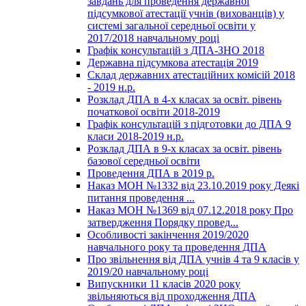
завдань для проведення державної
підсумкової атестації учнів (вихованців) у
системі загальної середньої освіти у
2017/2018 навчальному році
Графік консультацій з ДПА-ЗНО 2018
Державна підсумкова атестація 2019
Склад державних атестаційних комісій 2018
- 2019 н.р.
Розклад ДПА в 4-х класах за освіт. рівень
початкової освіти 2018-2019
Графік консультацій з підготовки до ДПА 9
класи 2018-2019 н.р.
Розклад ДПА в 9-х класах за освіт. рівень
базової середньої освіти
Проведення ДПА в 2019 р.
Наказ МОН №1332 від 23.10.2019 року Деякі
питання проведення ...
Наказ МОН №1369 від 07.12.2018 року Про
затвердження Порядку провед...
Особливості закінчення 2019/2020
навчального року та проведення ДПА
Про звільнення від ДПА учнів 4 та 9 класів у
2019/20 навчальному році
Випускники 11 класів 2020 року
звільняються від проходження ДПА