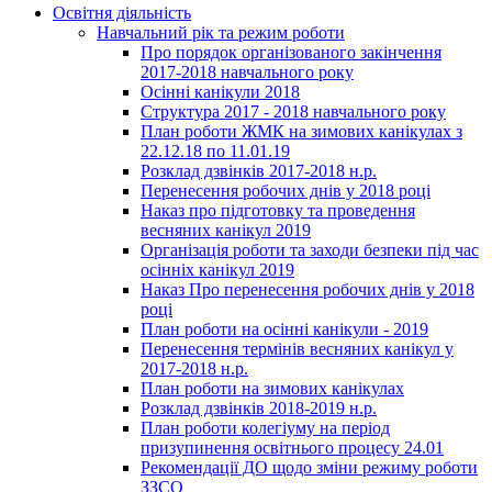
Освітня діяльність
Навчальний рік та режим роботи
Про порядок організованого закінчення
2017-2018 навчального року
Осінні канікули 2018
Структура 2017 - 2018 навчального року
План роботи ЖМК на зимових канікулах з
22.12.18 по 11.01.19
Розклад дзвінків 2017-2018 н.р.
Перенесення робочих днів у 2018 році
Наказ про підготовку та проведення
весняних канікул 2019
Організація роботи та заходи безпеки під час
осінніх канікул 2019
Наказ Про перенесення робочих днів у 2018
році
План роботи на осінні канікули - 2019
Перенесення термінів весняних канікул у
2017-2018 н.р.
План роботи на зимових канікулах
Розклад дзвінків 2018-2019 н.р.
План роботи колегіуму на період
призупинення освітнього процесу 24.01
Рекомендації ДО щодо зміни режиму роботи
ЗЗСО