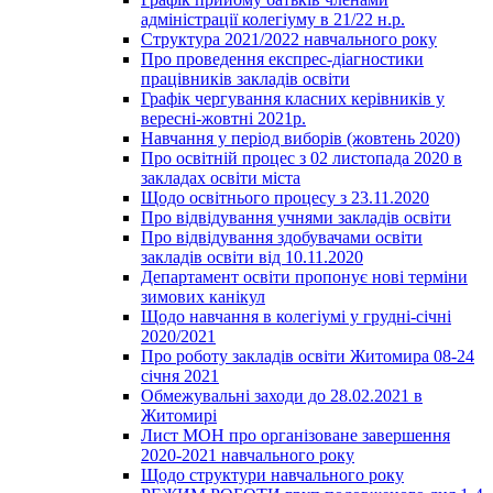
адміністрації колегіуму в 21/22 н.р.
Структура 2021/2022 навчального року
Про проведення експрес-діагностики
працівників закладів освіти
Графік чергування класних керівників у
вересні-жовтні 2021р.
Навчання у період виборів (жовтень 2020)
Про освітній процес з 02 листопада 2020 в
закладах освіти міста
Щодо освітнього процесу з 23.11.2020
Про відвідування учнями закладів освіти
Про відвідування здобувачами освіти
закладів освіти від 10.11.2020
Департамент освіти пропонує нові терміни
зимових канікул
Щодо навчання в колегіумі у грудні-січні
2020/2021
Про роботу закладів освіти Житомира 08-24
січня 2021
Обмежувальні заходи до 28.02.2021 в
Житомирі
Лист МОН про організоване завершення
2020-2021 навчального року
Щодо структури навчального року