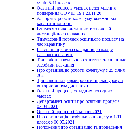
учнів 5-11 класів
Освітній процес в умовах недопущення
поширення COVID-19 з 23.11.20
Алгоритм роботи колегіуму залежно від
карантинної зони
Вчимося з використанням технологій
дистанційного навчання
Тимчасовий порядок освітнього процесу на
час карантину
Гігієнічні правила складання розкладу
навчальних занять
Тривалість навчального заняття з технічними
засобами навчання
Про організацію роботи колегіуму з 25 січня
2021
Тривалість та форми роботи під час уроку з
використанням дист. техн.
Освітній процес у складних погодних
умовах
Департамент освіти про освітній процес з
03.03.2021
Освітній процес з 05 квітня 2021
Про організацію освітнього процесу в 1-11
класах з 06.05.2021
Положення про організацію та проведення