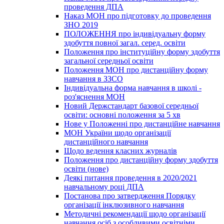
проведення ДПА
Наказ МОН про підготовку до проведення
ЗНО 2019
ПОЛОЖЕННЯ про індивідуальну форму
здобуття повної загал. серед. освіти
Положення про інституційну форму здобуття
загальної середньої освіти
Положення МОН про дистанційну форму
навчання в ЗЗСО
Індивідуальна форма навчання в школі -
роз'яснення МОН
Новий Держстандарт базової середньої
освіти: основні положення за 5 хв
Нове у Положенні про дистанційне навчання
МОН України щодо організації
дистанційного навчання
Щодо ведення класних журналів
Положення про дистанційну форму здобуття
освіти (нове)
Деякі питання проведення в 2020/2021
навчальному році ДПА
Постанова про затвердження Порядку
організації інклюзивного навчання
Методичні рекомендації щодо організації
навчання осіб з особливими освітніми