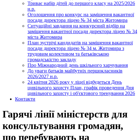
Триває набір дітей до першого класу на 2025/2026
н.р.
Оголошення про конкурс на заміщення вакантної
посади директора ліцею № 34 міста Житомира
Ситуаційні завдання на конкурсний відбір на
заміщення вакантної посади директора ліцею № 34
міста Житомира
План зустрічі кандидатів на заміщення вакантної
посади директора ліцею № 34 м. Житомира з
трудовим колективом та батьківською
громадськістю закладу
Про Міжнародний день шкільного харчування
До уваги батьків майбутніх першокласників
2026/2027 н.р.
24 квітня 2026 року у ліцеї відбудеться День
цивільного захисту План, графік проведення Дня
цивільного захисту і об'єктового тренування 2026
Контакти
Гарячі лінії міністерств для
консультування громадян,
що перебувають на