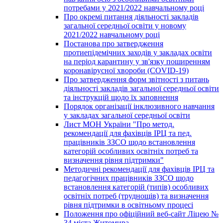
потребами у 2021/2022 навчальному році
Про окремі питання діяльності закладів
загальної середньої освіти у новому
2021/2022 навчальному році
Постанова про затвердження
протиепідемічних заходів у закладах освіти
на період карантину у зв'язку поширенням
коронавірусної хвороби (COVID-19)
Про затвердження форм звітності з питань
діяльності закладів загальної середньої освіти
та інструкцій щодо їх заповнення
Порядок організації інклюзивного навчання
у закладах загальної середньої освіти
Лист МОН України "Про метод.
рекомендації для фахівців ІРЦ та пед.
працівників ЗЗСО щодо встановлення
категорій особливих освітніх потреб та
визначення рівня підтримки"
Методичні рекомендації для фахівців ІРЦ та
педагогічних працівників ЗЗСО щодо
встановлення категорій (типів) особливих
освітніх потреб (труднощів) та визначення
рівня підтримки в освітньому процесі
Положення про офіційний веб-сайт Ліцею №
34 міста Житомира