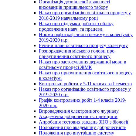
Організація дозвіллєвої діяльності
вихованців пришкільного табору
Наказ про організацію освітнього процесу у
2018-2019 навчальному році
Наказ про підсумки роботи з обліку
продовження навч. та працевл.
Норми орфографічного режиму в колегіумі у
2019-2020 н.р.
Річний план освітнього процесу колегіуму
Розпорядження міського голови про
призупинення освітнього процесу
Наказ про застосування державної мови в
освітньому процесі ЖМК
Наказ про призупинення освітнього процесу
в колегіумі
Контрольні роботи у 5-11 класах за І семестр
Наказ про організацію освітнього процесу у
2019-2020 н.р.
Графік контрольних робіт 1-4 класів 2019-
2020 н.р.
Впровадження електронного журналу
Академічна доброчесність: принципи
Апробація тестових завдань ЗНО з біології
Положення про академічну доброчесність
Положення про внутрішню систему