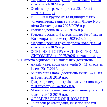
класів 2023/2024 н.р.
Освітня програма ліцею на 2024/2025
навчальний рік
РОЗКЛАД групових та індивідуальних
логопедичних занять з учнями Ліцею No 34
міста Житомира на 2025/2026 н.р.
Розклад уроків на 2025/2026 н.р.
Розклад уроків 1-4 класів Ліцею № 34 міста
Житомира на І семестр 2025/2026 н.р.
Мережа і режим груп подовженого дня 1-4
класів 2025/2026 н.р.
ОСВІТНЯ ПРОГРАМА ЛІЦЕЮ № 34 М.
ЖИТОМИРА на 2025/2026 навчальний рік
Система оцінювання навчальних досягнень
Аналіз навч. досягнень учнів 5 - 11 класів за
1 сем. 2017-2018 н.р.
Аналіз рівня навч. досягнень учнів 5 - 11 кл.
за І сем. 2018-2019 н.р.
Графік проведення зрізів знань з основ наук
за ІІ семестр 2024/2025 н.р.
Моніторинг навчальних досягнень учнів 5-11
класів у 2018-2019 н.р.
ФОРМУВАЛЬНЕ ОЦІНЮВАННЯ
Оновлені рекомендації, як заповнювати