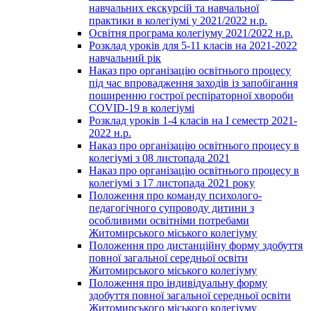
навчальних екскурсій та навчальної
практики в колегіумі у 2021/2022 н.р.
Освітня програма колегіуму 2021/2022 н.р.
Розклад уроків для 5-11 класів на 2021-2022
навчальний рік
Наказ про організацію освітнього процесу
під час впровадження заходів із запобігання
поширенню гострої респіраторної хвороби
COVID-19 в колегіумі
Розклад уроків 1-4 класів на І семестр 2021-
2022 н.р.
Наказ про організацію освітнього процесу в
колегіумі з 08 листопада 2021
Наказ про організацію освітнього процесу в
колегіумі з 17 листопада 2021 року
Положення про команду психолого-
педагогічного супроводу дитини з
особливими освітніми потребами
Житомирського міського колегіуму
Положення про дистанційну форму здобуття
повної загальної середньої освіти
Житомирського міського колегіуму
Положення про індивідуальну форму
здобуття повної загальної середньої освіти
Житомирського міського колегіуму