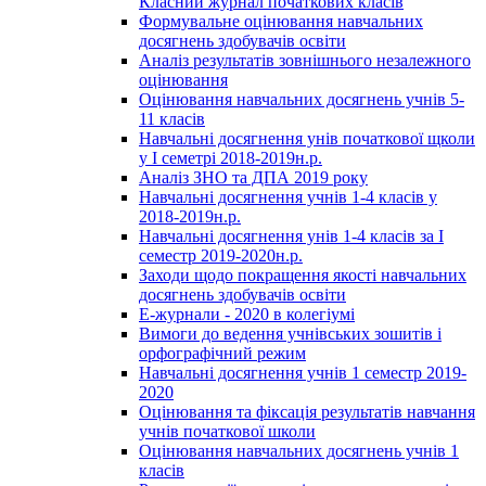
Класний журнал початкових класів
Формувальне оцінювання навчальних
досягнень здобувачів освіти
Аналіз результатів зовнішнього незалежного
оцінювання
Оцінювання навчальних досягнень учнів 5-
11 класів
Навчальні досягнення унів початкової щколи
у І семетрі 2018-2019н.р.
Аналіз ЗНО та ДПА 2019 року
Навчальні досягнення учнів 1-4 класів у
2018-2019н.р.
Навчальні досягнення унів 1-4 класів за І
семестр 2019-2020н.р.
Заходи щодо покращення якості навчальних
досягнень здобувачів освіти
Е-журнали - 2020 в колегіумі
Вимоги до ведення учнівських зошитів і
орфографічний режим
Навчальні досягнення учнів 1 семестр 2019-
2020
Оцінювання та фіксація результатів навчання
учнів початкової школи
Оцінювання навчальних досягнень учнів 1
класів