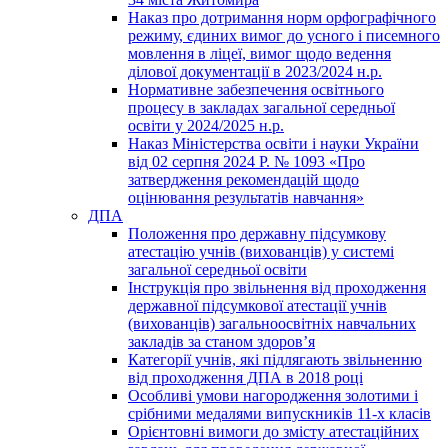
Наказ про дотримання норм орфографічного
режиму, єдиних вимог до усного і писемного
мовлення в ліцеї, вимог щодо ведення
ділової документації в 2023/2024 н.р.
Нормативне забезпечення освітнього
процесу в закладах загальної середньої
освіти у 2024/2025 н.р.
Наказ Міністерства освіти і науки України
від 02 серпня 2024 Р. № 1093 «Про
затвердження рекомендацій щодо
оцінювання результатів навчання»
ДПА
Положення про державну підсумкову
атестацію учнів (вихованців) у системі
загальної середньої освіти
Інструкція про звільнення від проходження
державної підсумкової атестації учнів
(вихованців) загальноосвітніх навчальних
закладів за станом здоров’я
Категорії учнів, які підлягають звільненню
від проходження ДПА в 2018 році
Особливі умови нагородження золотими і
срібними медалями випускників 11-х класів
Орієнтовні вимоги до змісту атестаційних