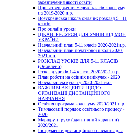
забезпечення якості освіти
Про затвердження мережі класів колегіуму
на 2019-2020 н.р.
Всеукраїнська школа онлайн: розклад 5 - 11
класів
Про онлайн уроки
ЦІКАВІ РЕСУРСИ ДЛЯ УЧНІВ ВІД МОН
УКРАЇНИ
Навчальний план 5-11 класів 2020-2021н.р.
Навчальний план початкової школи 2020-
2021 н.р.
РОЗКЛАД УРОКІВ ДЛЯ 5-11 КЛАСІВ
(Оновлено)
Розклад уроків 1-4 класи. 2020/2021 н.р.
План роботи на осінніх канікулах - 2020
Навчальні екскурсії у 2020-2021 н.р.
ВАЖЛИВІ АКЦЕНТИ ЩОДО
ОРГАНІЗАЦІЇ ДИСТАНЦІЙНОГО
НАВЧАННЯ
Освітня програма колегіуму 2020/2021 н.р.
Тимчасовий порядок освітнього процесу -
2020
Маршрути руху (адаптивний карантин)
2020/2021
Інструменти дистанційного навчання для