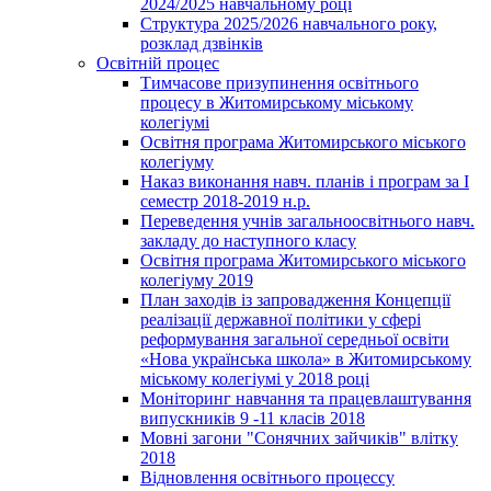
2024/2025 навчальному році
Структура 2025/2026 навчального року,
розклад дзвінків
Освітній процес
Тимчасове призупинення освітнього
процесу в Житомирському міському
колегіумі
Освітня програма Житомирського міського
колегіуму
Наказ виконання навч. планів і програм за І
семестр 2018-2019 н.р.
Переведення учнів загальноосвітнього навч.
закладу до наступного класу
Освітня програма Житомирського міського
колегіуму 2019
План заходів із запровадження Концепції
реалізації державної політики у сфері
реформування загальної середньої освіти
«Нова українська школа» в Житомирському
міському колегіумі у 2018 році
Моніторинг навчання та працевлаштування
випускників 9 -11 класів 2018
Мовні загони "Сонячних зайчиків" влітку
2018
Відновлення освітнього процессу