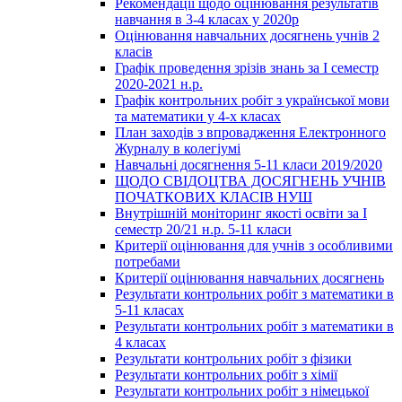
Рекомендації щодо оцінювання результатів
навчання в 3-4 класах у 2020р
Оцінювання навчальних досягнень учнів 2
класів
Графік проведення зрізів знань за І семестр
2020-2021 н.р.
Графік контрольних робіт з української мови
та математики у 4-х класах
План заходів з впровадження Електронного
Журналу в колегіумі
Навчальні досягнення 5-11 класи 2019/2020
ЩОДО СВІДОЦТВА ДОСЯГНЕНЬ УЧНІВ
ПОЧАТКОВИХ КЛАСІВ НУШ
Внутрішній моніторинг якості освіти за І
семестр 20/21 н.р. 5-11 класи
Критерії оцінювання для учнів з особливими
потребами
Критерії оцінювання навчальних досягнень
Результати контрольних робіт з математики в
5-11 класах
Результати контрольних робіт з математики в
4 класах
Результати контрольних робіт з фізики
Результати контрольних робіт з хімії
Результати контрольних робіт з німецької