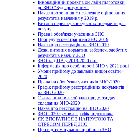
Інноваційний проект з он-лайн підготовки
до ЗНО "Будь розумним"
Наказ про зовнішнє незалежне оцінювання
результатів навчання у 2019 р.
Витяг з переліку конкурсних предметів для
вступу
Права і обов'язки учасників ЗНО
Процедура реєстрації на ЗНО-2019
Наказ про реєстрацію на ЗНО 2019
Деякі питання норматив. забезпеч. здобутих
результатів навч. у ЗСО
ЗНО та ДПА у 2019-2020 н.р.
Інформація про особливості ЗНО у 2021 році
Умови прийому до закладів вищої освіти -
2020
Права на обов’язки учасників ЗНО-2020
Графік прийому реєстраційних документів
на ЗНО 2020
11-класники вже обрали предмети для
складання ЗНО-2020
Наказ про реєстрацію на ЗНО 2020
ЗНО 2020 : умови, графік, підготовка
ЯК ВПОРАТИСЯ З НАПРУГОЮ ТА
СТРЕСОМ ПЕРЕД ЗНО
Про відтермінування пробного ЗНО