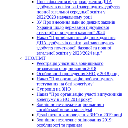
Про звільнення від проходження ДПА
здобувачів освіти, які завершують здобуття
повної загальної середньої освіти у
2022/2023 навчальному році
ЗУ Про внесення змін до деяких законів
України щодо державної підсумкової
атестації та вступної кампанії 2024
Наказ "Про звільнення від проходження
ДПА здобувачів освіти, які завершують
здобуття початкової, базової та повної
загальної освіти у 2023/2024 н.р."
ЗНО/НМТ
Реєстрація учасників зовнішнього
незалежного оцінювання 2018
Особливості проведення ЗНО у 2018 році
Наказ "Про організацію роботи пункту
тестування на базі колегіуму"
Супровід на ЗНО
Наказ "Про організацію участі випускників
колегіуму в ЗНО 2018 року"
Зовнішнє незалежне оцінювання з
англійської мови в колегіумі
Деякі питання проведення ЗНО в 2019 році
Зовнішнє незалежне оцінювання 2019:
особливості та правила