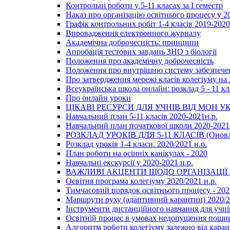
Контрольні роботи у 5-11 класах за І семестр
Наказ про організацію освітнього процесу у 20
Графік контрольних робіт 1-4 класів 2019-2020
Впровадження електронного журналу
Академічна доброчесність: принципи
Апробація тестових завдань ЗНО з біології
Положення про академічну доброчесність
Положення про внутрішню систему забезпечен
Про затвердження мережі класів колегіуму на 
Всеукраїнська школа онлайн: розклад 5 - 11 кл
Про онлайн уроки
ЦІКАВІ РЕСУРСИ ДЛЯ УЧНІВ ВІД МОН У
Навчальний план 5-11 класів 2020-2021н.р.
Навчальний план початкової школи 2020-2021 
РОЗКЛАД УРОКІВ ДЛЯ 5-11 КЛАСІВ (Оновл
Розклад уроків 1-4 класи. 2020/2021 н.р.
План роботи на осінніх канікулах - 2020
Навчальні екскурсії у 2020-2021 н.р.
ВАЖЛИВІ АКЦЕНТИ ЩОДО ОРГАНІЗАЦІ
Освітня програма колегіуму 2020/2021 н.р.
Тимчасовий порядок освітнього процесу - 202
Маршрути руху (адаптивний карантин) 2020/
Інструменти дистанційного навчання для учнів
Освітній процес в умовах недопущення пошир
Алгоритм роботи колегіуму залежно від каран