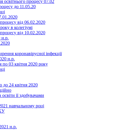
я освітнього процесу 07.02
оцесу до 11.05.20
оці
7.01.2020
роцесу від 06.02.2020
року в колегіумі
роцесу від 10.02.2020
 н.р.
.2020
ення коронавірусної інфекції
20 н.р.
 по 03 квітня 2020 року
оці
 до 24 квітня 2020
нційно
 освіти її здобувачами
2021 навчальному році
КУ
021 н.р.