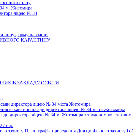
 воєнного стану
 34 м. Житомира
ектора ліцею № 34
ти іншу форму навчання
ТИВНОГО КАРАНТИНУ
ЧИКІВ ЗАКЛАДУ ОСВІТИ
р.
осади директора ліцею № 34 міста Житомира
щення вакантної посади директора ліцею № 34 міста Житомира
осади директора ліцею № 34 м. Житомира з трудовим колективом 
27 н.р.
ьного захисту План, графік проведення Дня цивільного захисту і 