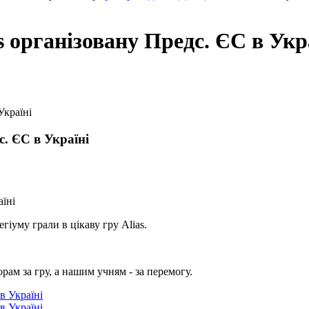
s організовану Предс. ЄС в Укр
Україні
с. ЄС в Україні
іуму грали в цікаву гру Alias.
.
рам за гру, а нашим учням - за перемогу.