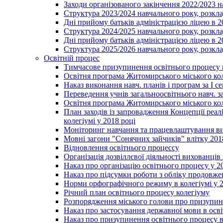
Заходи організованого закінчення 2022/2023 
Структура 2023/2024 навчального року, розкла
Дні прийому батьків адміністрацією ліцею в 
Структура 2024/2025 навчального року, розкла
Дні прийому батьків адміністрацією ліцею в 
Структура 2025/2026 навчального року, розкла
Освітній процес
Тимчасове призупинення освітнього процесу 
Освітня програма Житомирського міського ко
Наказ виконання навч. планів і програм за І се
Переведення учнів загальноосвітнього навч. з
Освітня програма Житомирського міського ко
План заходів із запровадження Концепції реал
колегіумі у 2018 році
Моніторинг навчання та працевлаштування вип
Мовні загони "Сонячних зайчиків" влітку 201
Відновлення освітнього процессу
Організація дозвіллєвої діяльності вихованці
Наказ про організацію освітнього процесу у 2
Наказ про підсумки роботи з обліку продовжен
Норми орфографічного режиму в колегіумі у 2
Річний план освітнього процесу колегіуму
Розпорядження міського голови про призупин
Наказ про застосування державної мови в ос
Наказ про призупинення освітнього процесу в