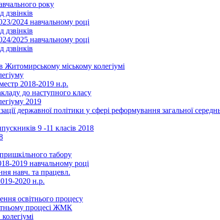
навчального року
д дзвінків
2023/2024 навчальному році
д дзвінків
2024/2025 навчальному році
д дзвінків
в Житомирському міському колегіумі
легіуму
местр 2018-2019 н.р.
акладу до наступного класу
легіуму 2019
ізації державної політики у сфері реформування загальної серед
ускників 9 -11 класів 2018
8
в пришкільного табору
018-2019 навчальному році
ня навч. та працевл.
019-2020 н.р.
ення освітнього процесу
вітньому процесі ЖМК
 колегіумі