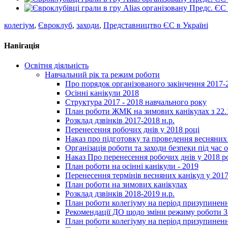
колегіум
,
Євроклуб
,
заходи
,
Представництво ЄС в Україні
Навігація
Освітня діяльність
Навчальний рік та режим роботи
Про порядок організованого закінчення 2017-
Осінні канікули 2018
Структура 2017 - 2018 навчального року
План роботи ЖМК на зимових канікулах з 22.1
Розклад дзвінків 2017-2018 н.р.
Перенесення робочих днів у 2018 році
Наказ про підготовку та проведення весняних
Організація роботи та заходи безпеки під час о
Наказ Про перенесення робочих днів у 2018 р
План роботи на осінні канікули - 2019
Перенесення термінів весняних канікул у 2017
План роботи на зимових канікулах
Розклад дзвінків 2018-2019 н.р.
План роботи колегіуму на період призупиненн
Рекомендації ДО щодо зміни режиму роботи 
План роботи колегіуму на період призупиненн