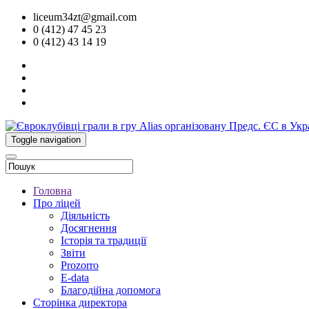
liceum34zt@gmail.com
0 (412) 47 45 23
0 (412) 43 14 19
Toggle navigation
Головна
Про ліцей
Діяльність
Досягнення
Історія та традиції
Звіти
Prozorro
E-data
Благодійна допомога
Сторінка директора