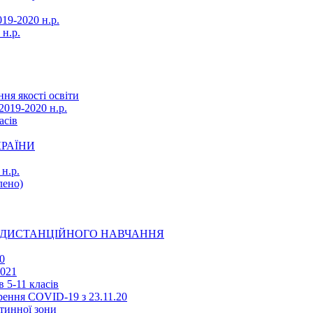
19-2020 н.р.
 н.р.
ня якості освіти
2019-2020 н.р.
асів
КРАЇНИ
н.р.
ено)
Ї ДИСТАНЦІЙНОГО НАВЧАННЯ
0
2021
 5-11 класів
ення COVID-19 з 23.11.20
тинної зони