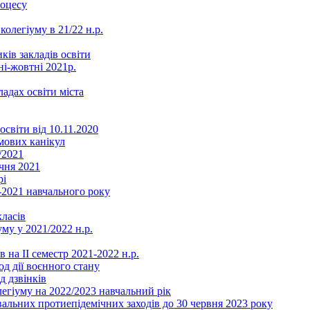
роцесу
колегіуму в 21/22 н.р.
ків закладів освіти
ні-жовтні 2021р.
ладах освіти міста
освіти від 10.11.2020
мових канікул
/2021
чня 2021
рі
2021 навчального року
ласів
му у 2021/2022 н.р.
 на ІІ семестр 2021-2022 н.р.
од дії воєнного стану
д дзвінків
легіуму на 2022/2023 навчальний рік
льних протиепідемічних заходів до 30 червня 2023 року