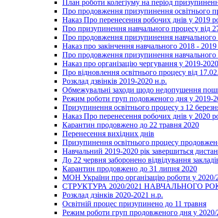
План роботи колегіуму на період призупиненн
Про продовження призупинення освітнього пр
Наказ Про перенесення робочих днів у 2019 р
Про призупинення навчального процесу від 2
Про продовження призупинення навчального п
Наказ про закінчення навчального 2018 - 2019 
Про продовження призупинення навчального п
Наказ про організацію чергування у 2019-2020
Про відновлення освітнього процесу від 17.02
Розклад дзвінків 2019-2020 н.р.
Обмежувальні заходи щодо недопушення пошир
Режим роботи груп подовженого дня у 2019-20
Призупинення освітнього процесу з 12 березня
Наказ Про перенесення робочих днів у 2020 р
Карантин продовжено до 22 травня 2020
Перенесення вихідних днів
Призупинення освітнього процесу продовжено
Навчальний 2019-2020 рік завершиться диста
До 22 червня заборонено відвідування закладів
Карантин продовжено до 31 липня 2020
МОН України про організацію роботи у 2020/
СТРУКТУРА 2020/2021 НАВЧАЛЬНОГО РО
Розклад дзінків 2020-2021 н.р.
Освітній процес призупинено до 11 травня
Режим роботи груп продовженого дня у 2020/2