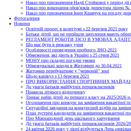
Наказ про призначення Надії Стойкової у період дії
Наказ про виконання обов'язків директора ліцею №
Наказ про призначення Інни Кравчук на посаду дир
Фотогалерея
Новини
Освітній процес в колегіумі з 22 березня 2021 року
Батьки дітей, що не пройшли щеплення мають обра
РЕГЛАМЕНТ РОБОТИ ЗЗСО В УМОВАХ АДАП
Що має бути в рюкзаку учня
Особливості проведення пробного ЗНО-2021
Обмеження, які діють в Україні з 25 січня 2021
МОНУ про складні погодні умови
Обмежувальні заходи в Житомирі до 30.04.2021
Житомир перебуватиме у "червоній" зоні
Щодо канікул з 13 березня 2021
ПРО ВИКОРИСТАННЯ СПОРТИВНИХ МАЙДАН
До уваги батьків майбутніх першокласників
Правила літнього відпочинку
Триває набір дітей до першого класу на 2025/2026 н.
Оголошення про конкурс на заміщення вакантної п
Ситуаційні завдання на конкурсний відбір на замі
План зустрічі кандидатів на заміщення вакантної п
Про Міжнародний день шкільного харчування
До уваги батьків майбутніх першокласників 2026/20
24 квітня 2026 року у ліцеї відбудеться День цивіл