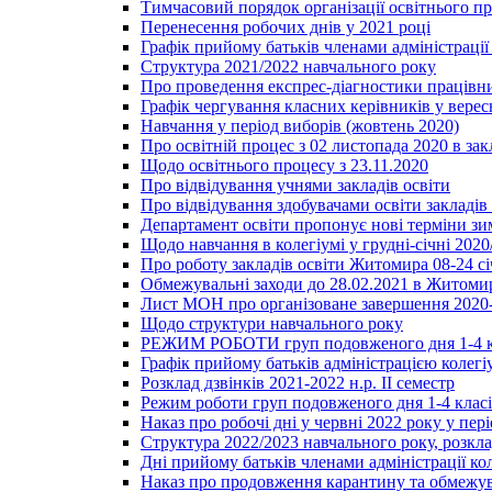
Тимчасовий порядок організації освітнього п
Перенесення робочих днів у 2021 році
Графік прийому батьків членами адміністрації 
Структура 2021/2022 навчального року
Про проведення експрес-діагностики працівни
Графік чергування класних керівників у верес
Навчання у період виборів (жовтень 2020)
Про освітній процес з 02 листопада 2020 в зак
Щодо освітнього процесу з 23.11.2020
Про відвідування учнями закладів освіти
Про відвідування здобувачами освіти закладів 
Департамент освіти пропонує нові терміни зи
Щодо навчання в колегіумі у грудні-січні 2020
Про роботу закладів освіти Житомира 08-24 сі
Обмежувальні заходи до 28.02.2021 в Житоми
Лист МОН про організоване завершення 2020-
Щодо структури навчального року
РЕЖИМ РОБОТИ груп подовженого дня 1-4 к
Графік прийому батьків адміністрацією колегіу
Розклад дзвінків 2021-2022 н.р. ІІ семестр
Режим роботи груп подовженого дня 1-4 класів
Наказ про робочі дні у червні 2022 року у пері
Структура 2022/2023 навчального року, розкла
Дні прийому батьків членами адміністрації ко
Наказ про продовження карантину та обмежува