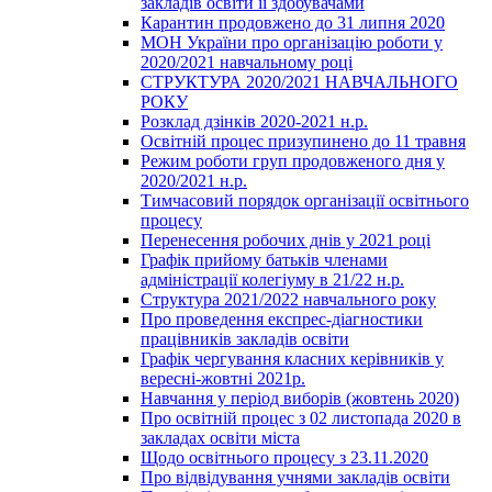
закладів освіти її здобувачами
Карантин продовжено до 31 липня 2020
МОН України про організацію роботи у
2020/2021 навчальному році
СТРУКТУРА 2020/2021 НАВЧАЛЬНОГО
РОКУ
Розклад дзінків 2020-2021 н.р.
Освітній процес призупинено до 11 травня
Режим роботи груп продовженого дня у
2020/2021 н.р.
Тимчасовий порядок організації освітнього
процесу
Перенесення робочих днів у 2021 році
Графік прийому батьків членами
адміністрації колегіуму в 21/22 н.р.
Структура 2021/2022 навчального року
Про проведення експрес-діагностики
працівників закладів освіти
Графік чергування класних керівників у
вересні-жовтні 2021р.
Навчання у період виборів (жовтень 2020)
Про освітній процес з 02 листопада 2020 в
закладах освіти міста
Щодо освітнього процесу з 23.11.2020
Про відвідування учнями закладів освіти