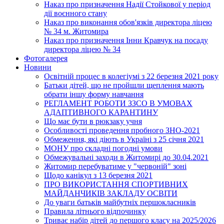
Наказ про призначення Надії Стойкової у період
дії воєнного стану
Наказ про виконання обов'язків директора ліцею
№ 34 м. Житомира
Наказ про призначення Інни Кравчук на посаду
директора ліцею № 34
Фотогалерея
Новини
Освітній процес в колегіумі з 22 березня 2021 року
Батьки дітей, що не пройшли щеплення мають
обрати іншу форму навчання
РЕГЛАМЕНТ РОБОТИ ЗЗСО В УМОВАХ
АДАПТИВНОГО КАРАНТИНУ
Що має бути в рюкзаку учня
Особливості проведення пробного ЗНО-2021
Обмеження, які діють в Україні з 25 січня 2021
МОНУ про складні погодні умови
Обмежувальні заходи в Житомирі до 30.04.2021
Житомир перебуватиме у "червоній" зоні
Щодо канікул з 13 березня 2021
ПРО ВИКОРИСТАННЯ СПОРТИВНИХ
МАЙДАНЧИКІВ ЗАКЛАДУ ОСВІТИ
До уваги батьків майбутніх першокласників
Правила літнього відпочинку
Триває набір дітей до першого класу на 2025/2026