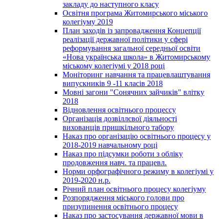
закладу до наступного класу
Освітня програма Житомирського міського
колегіуму 2019
План заходів із запровадження Концепції
реалізації державної політики у сфері
реформування загальної середньої освіти
«Нова українська школа» в Житомирському
міському колегіумі у 2018 році
Моніторинг навчання та працевлаштування
випускників 9 -11 класів 2018
Мовні загони "Сонячних зайчиків" влітку
2018
Відновлення освітнього процессу
Організація дозвіллєвої діяльності
вихованців пришкільного табору
Наказ про організацію освітнього процесу у
2018-2019 навчальному році
Наказ про підсумки роботи з обліку
продовження навч. та працевл.
Норми орфографічного режиму в колегіумі у
2019-2020 н.р.
Річний план освітнього процесу колегіуму
Розпорядження міського голови про
призупинення освітнього процесу
Наказ про застосування державної мови в