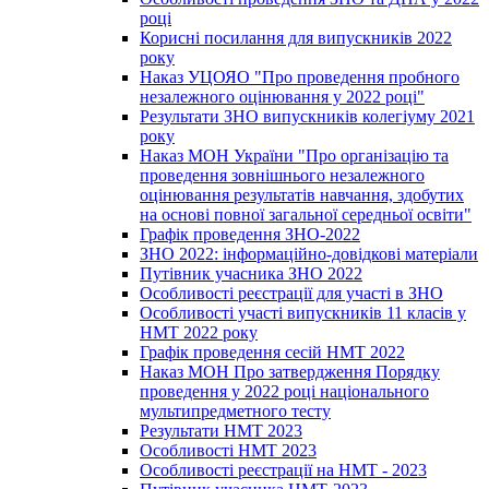
році
Корисні посилання для випускників 2022
року
Наказ УЦОЯО "Про проведення пробного
незалежного оцінювання у 2022 році"
Результати ЗНО випускників колегіуму 2021
року
Наказ МОН України "Про організацію та
проведення зовнішнього незалежного
оцінювання результатів навчання, здобутих
на основі повної загальної середньої освіти"
Графік проведення ЗНО-2022
ЗНО 2022: інформаційно-довідкові матеріали
Путівник учасника ЗНО 2022
Особливості реєстрації для участі в ЗНО
Особливості участі випускників 11 класів у
НМТ 2022 року
Графік проведення сесій НМТ 2022
Наказ МОН Про затвердження Порядку
проведення у 2022 році національного
мультипредметного тесту
Результати НМТ 2023
Особливості НМТ 2023
Особливості реєстрації на НМТ - 2023