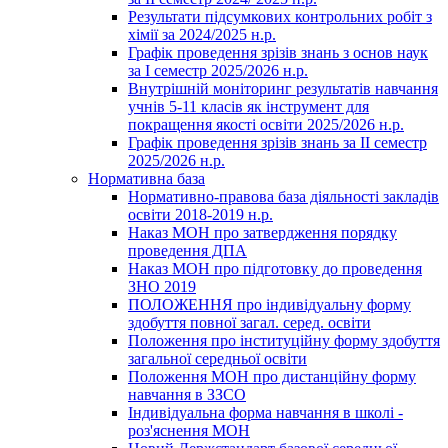
Результати підсумкових контрольних робіт з
хімії за 2024/2025 н.р.
Графік проведення зрізів знань з основ наук
за І семестр 2025/2026 н.р.
Внутрішній моніторинг результатів навчання
учнів 5-11 класів як інструмент для
покращення якості освіти 2025/2026 н.р.
Графік проведення зрізів знань за ІІ семестр
2025/2026 н.р.
Нормативна база
Нормативно-правова база діяльності закладів
освіти 2018-2019 н.р.
Наказ МОН про затвердження порядку
проведення ДПА
Наказ МОН про підготовку до проведення
ЗНО 2019
ПОЛОЖЕННЯ про індивідуальну форму
здобуття повної загал. серед. освіти
Положення про інституційну форму здобуття
загальної середньої освіти
Положення МОН про дистанційну форму
навчання в ЗЗСО
Індивідуальна форма навчання в школі -
роз'яснення МОН