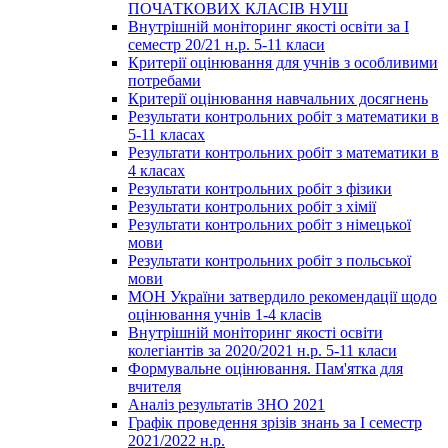
ПОЧАТКОВИХ КЛАСІВ НУШ
Внутрішній моніторинг якості освіти за І
семестр 20/21 н.р. 5-11 класи
Критерії оцінювання для учнів з особливими
потребами
Критерії оцінювання навчальних досягнень
Результати контрольних робіт з математики в
5-11 класах
Результати контрольних робіт з математики в
4 класах
Результати контрольних робіт з фізики
Результати контрольних робіт з хімії
Результати контрольних робіт з німецької
мови
Результати контрольних робіт з польської
мови
МОН України затвердило рекомендації щодо
оцінювання учнів 1-4 класів
Внутрішній моніторинг якості освіти
колегіантів за 2020/2021 н.р. 5-11 класи
Формувальне оцінювання. Пам'ятка для
вчителя
Аналіз результатів ЗНО 2021
Графік проведення зрізів знань за І семестр
2021/2022 н.р.