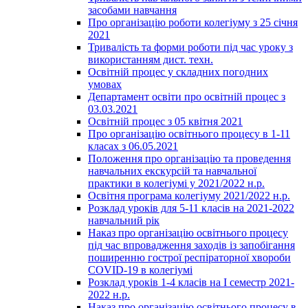
засобами навчання
Про організацію роботи колегіуму з 25 січня
2021
Тривалість та форми роботи під час уроку з
використанням дист. техн.
Освітній процес у складних погодних
умовах
Департамент освіти про освітній процес з
03.03.2021
Освітній процес з 05 квітня 2021
Про організацію освітнього процесу в 1-11
класах з 06.05.2021
Положення про організацію та проведення
навчальних екскурсій та навчальної
практики в колегіумі у 2021/2022 н.р.
Освітня програма колегіуму 2021/2022 н.р.
Розклад уроків для 5-11 класів на 2021-2022
навчальний рік
Наказ про організацію освітнього процесу
під час впровадження заходів із запобігання
поширенню гострої респіраторної хвороби
COVID-19 в колегіумі
Розклад уроків 1-4 класів на І семестр 2021-
2022 н.р.
Наказ про організацію освітнього процесу в