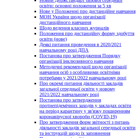
Новий Держстандарт базової середньої
освіти: основні положення за 5 хв
Нове у Положенні про дистанційне навчання
МОН України щодо організації
дистанційного навчання
Щодо ведення класних журналів
Положення про дистанційну форму здобуття
освіти (нове)
Деякі питання проведення в 2020/2021
навчальному році ДПА
Постанова про затвердження Порядку
організації інклюзивного навчання
Методичні рекомендації щодо організації
навчання осіб з особливими освітніми
потребами у 2021/2022 навчальному році
Про окремі питання діяльності закладів
загальної середньої освіти у новому
2021/2022 навчальному році
Постанова про затвердження
протиепідемічних заходів у закладах освіти
на період карантину у зв'язку поширенням
коронавірусної хвороби (COVID-19)
Про затвердження форм звітності з питань
діяльності закладів загальної середньої освіти
та інструкцій щодо їх заповнення