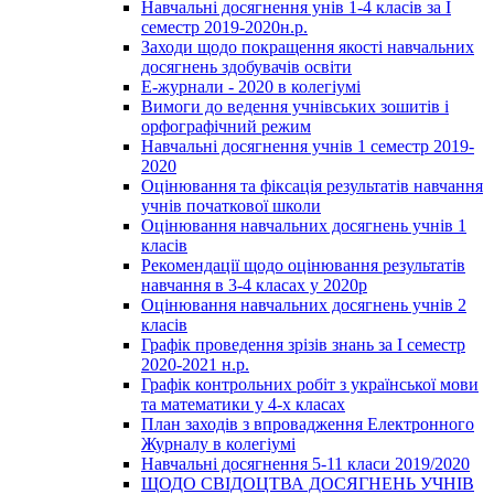
Навчальні досягнення унів 1-4 класів за І
семестр 2019-2020н.р.
Заходи щодо покращення якості навчальних
досягнень здобувачів освіти
Е-журнали - 2020 в колегіумі
Вимоги до ведення учнівських зошитів і
орфографічний режим
Навчальні досягнення учнів 1 семестр 2019-
2020
Оцінювання та фіксація результатів навчання
учнів початкової школи
Оцінювання навчальних досягнень учнів 1
класів
Рекомендації щодо оцінювання результатів
навчання в 3-4 класах у 2020р
Оцінювання навчальних досягнень учнів 2
класів
Графік проведення зрізів знань за І семестр
2020-2021 н.р.
Графік контрольних робіт з української мови
та математики у 4-х класах
План заходів з впровадження Електронного
Журналу в колегіумі
Навчальні досягнення 5-11 класи 2019/2020
ЩОДО СВІДОЦТВА ДОСЯГНЕНЬ УЧНІВ