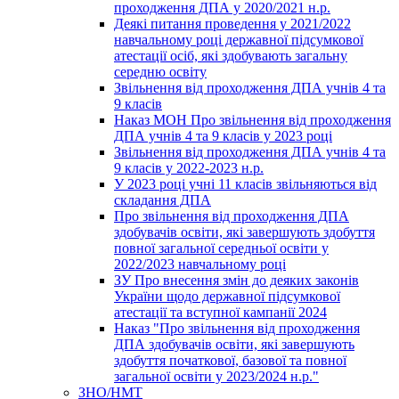
проходження ДПА у 2020/2021 н.р.
Деякі питання проведення у 2021/2022
навчальному році державної підсумкової
атестації осіб, які здобувають загальну
середню освіту
Звільнення від проходження ДПА учнів 4 та
9 класів
Наказ МОН Про звільнення від проходження
ДПА учнів 4 та 9 класів у 2023 році
Звільнення від проходження ДПА учнів 4 та
9 класів у 2022-2023 н.р.
У 2023 році учні 11 класів звільняються від
складання ДПА
Про звільнення від проходження ДПА
здобувачів освіти, які завершують здобуття
повної загальної середньої освіти у
2022/2023 навчальному році
ЗУ Про внесення змін до деяких законів
України щодо державної підсумкової
атестації та вступної кампанії 2024
Наказ "Про звільнення від проходження
ДПА здобувачів освіти, які завершують
здобуття початкової, базової та повної
загальної освіти у 2023/2024 н.р."
ЗНО/НМТ