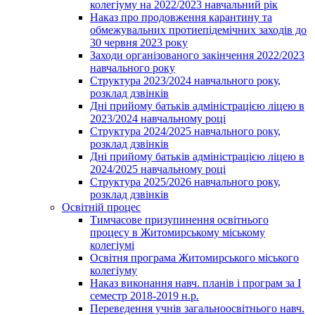
колегіуму на 2022/2023 навчальний рік
Наказ про продовження карантину та
обмежувальних протиепідемічних заходів до
30 червня 2023 року
Заходи організованого закінчення 2022/2023
навчального року
Структура 2023/2024 навчального року,
розклад дзвінків
Дні прийому батьків адміністрацією ліцею в
2023/2024 навчальному році
Структура 2024/2025 навчального року,
розклад дзвінків
Дні прийому батьків адміністрацією ліцею в
2024/2025 навчальному році
Структура 2025/2026 навчального року,
розклад дзвінків
Освітній процес
Тимчасове призупинення освітнього
процесу в Житомирському міському
колегіумі
Освітня програма Житомирського міського
колегіуму
Наказ виконання навч. планів і програм за І
семестр 2018-2019 н.р.
Переведення учнів загальноосвітнього навч.