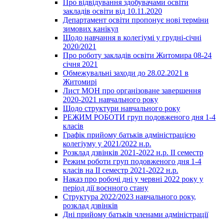
Про відвідування здобувачами освіти
закладів освіти від 10.11.2020
Департамент освіти пропонує нові терміни
зимових канікул
Щодо навчання в колегіумі у грудні-січні
2020/2021
Про роботу закладів освіти Житомира 08-24
січня 2021
Обмежувальні заходи до 28.02.2021 в
Житомирі
Лист МОН про організоване завершення
2020-2021 навчального року
Щодо структури навчального року
РЕЖИМ РОБОТИ груп подовженого дня 1-4
класів
Графік прийому батьків адміністрацією
колегіуму у 2021/2022 н.р.
Розклад дзвінків 2021-2022 н.р. ІІ семестр
Режим роботи груп подовженого дня 1-4
класів на ІІ семестр 2021-2022 н.р.
Наказ про робочі дні у червні 2022 року у
період дії воєнного стану
Структура 2022/2023 навчального року,
розклад дзвінків
Дні прийому батьків членами адміністрації