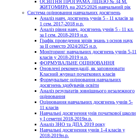
ОСВІТНЯ ПРОГРАМА ЛІЦЕЮ № 34 М.
ЖИТОМИРА на 2025/2026 навчальний рік
Система оцінювання навчальних досягнень
Аналіз навч. досягнень учнів 5 - 11 класів за
1 сем. 2017-2018 н.р.
Аналіз рівня навч. досягнень учнів 5 - 11 кл.
за І сем. 2018-2019 н.р.
Графік проведення зрізів знань з основ наук
за ІІ семестр 2024/2025 н.р.
Моніторинг навчальних досягнень учнів 5-11
класів у 2018-2019 н.р.
ФОРМУВАЛЬНЕ ОЦІНЮВАННЯ
Оновлені рекомендації, як заповнювати
Класний журнал початкових класів
Формувальне оцінювання навчальних
досягнень здобувачів освіти
Аналіз результатів зовнішнього незалежного
оцінювання
Оцінювання навчальних досягнень учнів 5-
11 класів
Навчальні досягнення унів початкової щколи
у І семетрі 2018-2019н.р.
Аналіз ЗНО та ДПА 2019 року
Навчальні досягнення учнів 1-4 класів у
2018-2019н.р.