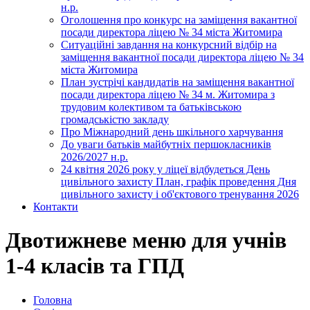
н.р.
Оголошення про конкурс на заміщення вакантної
посади директора ліцею № 34 міста Житомира
Ситуаційні завдання на конкурсний відбір на
заміщення вакантної посади директора ліцею № 34
міста Житомира
План зустрічі кандидатів на заміщення вакантної
посади директора ліцею № 34 м. Житомира з
трудовим колективом та батьківською
громадськістю закладу
Про Міжнародний день шкільного харчування
До уваги батьків майбутніх першокласників
2026/2027 н.р.
24 квітня 2026 року у ліцеї відбудеться День
цивільного захисту План, графік проведення Дня
цивільного захисту і об'єктового тренування 2026
Контакти
Двотижневе меню для учнів
1-4 класів та ГПД
Головна