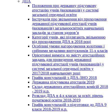
ДПА
Положення про державну підсумкову
атестацію учнів (вихованців) у системі
загальної середньої освіти
Інструкція про звільнення від проходження
державної підсумкової атестації учнів
(вихованців) загальноосвітніх навчальних
закладів за станом здоров’я
Категорії учнів, які підлягають звільненню
від проходження ДПА в 2018 році
Особливі умови нагородження золотими і
срібними медалями випускників 11-х класів
Орієнтовні вимоги до змісту атестаційних
завдань для проведення державної
підсумкової атестації учнів (вихованців) у
системі загальної середньої освіти у
2017/2018 навчальному році
Графік консультацій з ДПА-ЗНО 2018
Державна підсумкова атестація 2019
Склад державних атестаційних комісій 2018
- 2019 н.р.
Розклад ДПА в 4-х класах за освіт. рівень
початкової освіти 2018-2019
Графік консультацій з підготовки до ДПА 9
класи 2018-2019 н.р.