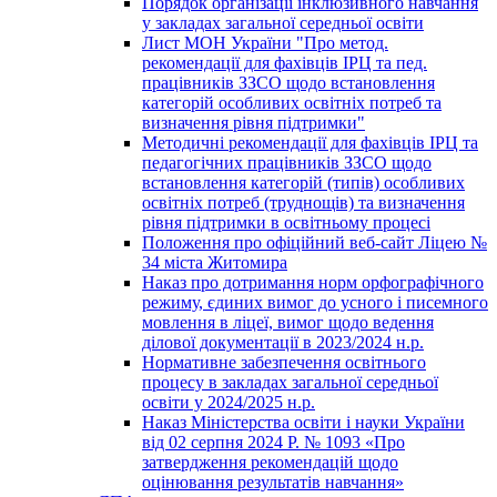
Порядок організації інклюзивного навчання
у закладах загальної середньої освіти
Лист МОН України "Про метод.
рекомендації для фахівців ІРЦ та пед.
працівників ЗЗСО щодо встановлення
категорій особливих освітніх потреб та
визначення рівня підтримки"
Методичні рекомендації для фахівців ІРЦ та
педагогічних працівників ЗЗСО щодо
встановлення категорій (типів) особливих
освітніх потреб (труднощів) та визначення
рівня підтримки в освітньому процесі
Положення про офіційний веб-сайт Ліцею №
34 міста Житомира
Наказ про дотримання норм орфографічного
режиму, єдиних вимог до усного і писемного
мовлення в ліцеї, вимог щодо ведення
ділової документації в 2023/2024 н.р.
Нормативне забезпечення освітнього
процесу в закладах загальної середньої
освіти у 2024/2025 н.р.
Наказ Міністерства освіти і науки України
від 02 серпня 2024 Р. № 1093 «Про
затвердження рекомендацій щодо
оцінювання результатів навчання»