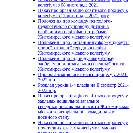
колегіумі з 08 листопада 2021
Наказ про організацію освітнього процесу в
колегіумі з 17 листопада 2021 року
Положення про команду психолого-
педагогічного супроводу дитини з
особливими освітніми потребами
Житомирського міського колегіуму
Положення про дистанційну форму здобуття
повної загальної середньої освіти
Житомирського міського колегіуму
Положення про індивідуальну форму
здобуття повної загальної середньої освіти
Житомирського міського колегіуму
Про організацію освітнього процесу у 2021-
2022 н.р.
Розклад уроків 1-4 класів на ІІ семестр 2021-
2022 н.р.
Наказ про організацію освітнього процесу у
закладах дошкільної,загальної
середньої,позашкільної освіти Житомирської
міської територіальної громади на час
воєнного стану
Наказ про організацію освітнього процесу у
початкових класах колегіуму в умовах