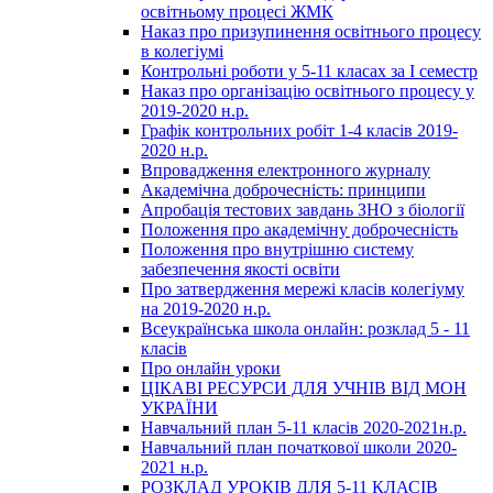
освітньому процесі ЖМК
Наказ про призупинення освітнього процесу
в колегіумі
Контрольні роботи у 5-11 класах за І семестр
Наказ про організацію освітнього процесу у
2019-2020 н.р.
Графік контрольних робіт 1-4 класів 2019-
2020 н.р.
Впровадження електронного журналу
Академічна доброчесність: принципи
Апробація тестових завдань ЗНО з біології
Положення про академічну доброчесність
Положення про внутрішню систему
забезпечення якості освіти
Про затвердження мережі класів колегіуму
на 2019-2020 н.р.
Всеукраїнська школа онлайн: розклад 5 - 11
класів
Про онлайн уроки
ЦІКАВІ РЕСУРСИ ДЛЯ УЧНІВ ВІД МОН
УКРАЇНИ
Навчальний план 5-11 класів 2020-2021н.р.
Навчальний план початкової школи 2020-
2021 н.р.
РОЗКЛАД УРОКІВ ДЛЯ 5-11 КЛАСІВ