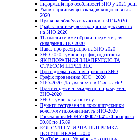
Інформація про особливості ЗНО у 2021 році
Умови прийому до закладів вищої освіти -
2020
Права на обов’язки учасників ЗНО-2020
Графік прийому реєстраційних документів
на ЗНО 2020
11-класники вже обрали предмети для
складання ЗНО-2020
Наказ про реєстрацію на ЗНО 2020
ЗНО 2020 : умови, графік, підготовка
ЯК ВПОРАТИСЯ З НАПРУГОЮ ТА
СТРЕСОМ ПЕРЕД ЗНО
Про відтермінування пробного ЗНО
Графік проведення ЗНО - 2020
ЗНО-2020. До уваги учнів 11-х класів!
Протиепідемічні заходи при проведенні
ЗНО-2020
ЗНО в умовах карантину
Пункти тестування в яких випускники
колегіуму проходитимуть ЗНО-2020
Гаряча лінія МОНУ 0800-50-45-70 працює з
30.06 по 15.09
КОНСУЛЬТАТИВНА ПІДТРИМКА
ВСТУПНИКАМ - 2020
YouTube канал Українського центру