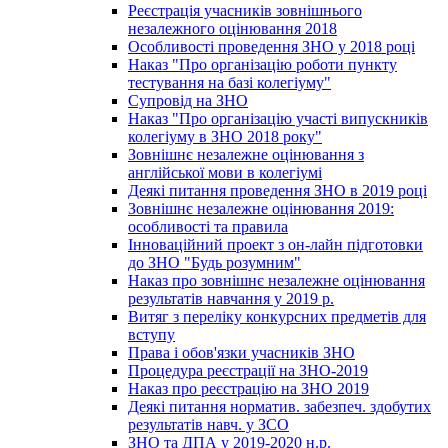
Реєстрація учасників зовнішнього
незалежного оцінювання 2018
Особливості проведення ЗНО у 2018 році
Наказ "Про організацію роботи пункту
тестування на базі колегіуму"
Супровід на ЗНО
Наказ "Про організацію участі випускників
колегіуму в ЗНО 2018 року"
Зовнішнє незалежне оцінювання з
англійської мови в колегіумі
Деякі питання проведення ЗНО в 2019 році
Зовнішнє незалежне оцінювання 2019:
особливості та правила
Інноваційний проект з он-лайн підготовки
до ЗНО "Будь розумним"
Наказ про зовнішнє незалежне оцінювання
результатів навчання у 2019 р.
Витяг з переліку конкурсних предметів для
вступу
Права і обов'язки учасників ЗНО
Процедура реєстрації на ЗНО-2019
Наказ про реєстрацію на ЗНО 2019
Деякі питання норматив. забезпеч. здобутих
результатів навч. у ЗСО
ЗНО та ДПА у 2019-2020 н.р.