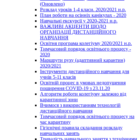
(Оновлено)
Розклад уроків 1-4 класи. 2020/2021 н.р.
План роботи на осінніх канікулах - 2020
Навчальні екскурсії у 2020-2021 н.р.
ВАЖЛИВІ АКЦЕНТИ ЩОДО
ОРГАНІЗАЦІЇ ДИСТАНЦІЙНОГО
НАВЧАННЯ
Освітня програма колегіуму 2020/2021 н.р.
Тимчасовий порядок освітнього процесу -
2020
Маршрути руху (адаптивний карантин)
2020/2021
Інструменти дистанційного навчання для
учнів 5-11 класів
Освітній процес в умовах недопущення
поширення COVID-19 з 23.11.20
Алгоритм роботи колегіуму залежно від
карантинної зони
Вчимося з використанням технологій
дистанційного навчання
Тимчасовий порядок освітнього процесу на
час карантину
Гігієнічні правила складання розкладу
навчальних занять
Тривалість навчального заняття з технічними