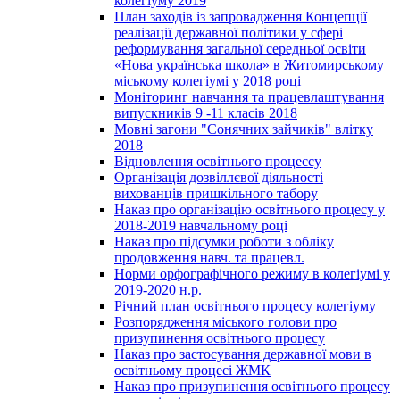
колегіуму 2019
План заходів із запровадження Концепції
реалізації державної політики у сфері
реформування загальної середньої освіти
«Нова українська школа» в Житомирському
міському колегіумі у 2018 році
Моніторинг навчання та працевлаштування
випускників 9 -11 класів 2018
Мовні загони "Сонячних зайчиків" влітку
2018
Відновлення освітнього процессу
Організація дозвіллєвої діяльності
вихованців пришкільного табору
Наказ про організацію освітнього процесу у
2018-2019 навчальному році
Наказ про підсумки роботи з обліку
продовження навч. та працевл.
Норми орфографічного режиму в колегіумі у
2019-2020 н.р.
Річний план освітнього процесу колегіуму
Розпорядження міського голови про
призупинення освітнього процесу
Наказ про застосування державної мови в
освітньому процесі ЖМК
Наказ про призупинення освітнього процесу