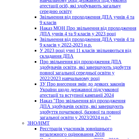
навчальному році державної підсумкової
атестації осіб, які здобувають загальну
середню освіту
Звільнення від проходження ДПА учнів 4 та
9 класів
Наказ МОН Про звільнення від проходження
ДПА учнів 4 та 9 класів у 2023 році
Звільнення від проходження ДПА учнів 4 та
9 класів у 2022-2023 н.р.
У 2023 році учні 11 класів звільняються від
складання ДПА
Про звільнення від проходження ДПА
здобувачів освіти, які завершують здобуття
повної загальної середньої освіти у
2022/2023 навчальному році
ЗУ Про внесення змін до деяких законів
України щодо державної підсумкової
атестації та вступної кампанії 2024
Наказ "Про звільнення від проходження
ДПА здобувачів освіти, які завершують
здобуття початкової, базової та повної
загальної освіти у 2023/2024 н.р."
ЗНО/НМТ
Реєстрація учасників зовнішнього
незалежного оцінювання 2018