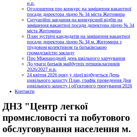
н.р.
Оголошення про конкурс на заміщення вакантної
посади директора ліцею № 34 міста Житомира
Ситуаційні завдання на конкурсний відбір на
заміщення вакантної посади директора ліцею № 34
міста Житомира
План зустрічі кандидатів на заміщення вакантної
посади директора ліцею № 34 м. Житомира з
трудовим колективом та батьківською
громадськістю закладу
Про Міжнародний день шкільного харчування
До уваги батьків майбутніх першокласників
2026/2027 н.р.
24 квітня 2026 року у ліцеї відбудеться День
цивільного захисту План, графік проведення Дня
цивільного захисту і об'єктового тренування 2026
Контакти
ДНЗ "Центр легкої
промисловості та побутового
обслуговування населення м.