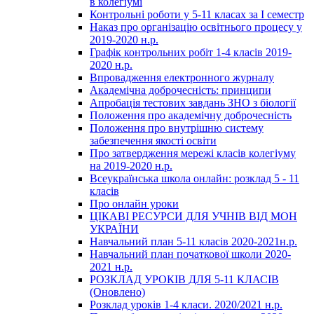
в колегіумі
Контрольні роботи у 5-11 класах за І семестр
Наказ про організацію освітнього процесу у
2019-2020 н.р.
Графік контрольних робіт 1-4 класів 2019-
2020 н.р.
Впровадження електронного журналу
Академічна доброчесність: принципи
Апробація тестових завдань ЗНО з біології
Положення про академічну доброчесність
Положення про внутрішню систему
забезпечення якості освіти
Про затвердження мережі класів колегіуму
на 2019-2020 н.р.
Всеукраїнська школа онлайн: розклад 5 - 11
класів
Про онлайн уроки
ЦІКАВІ РЕСУРСИ ДЛЯ УЧНІВ ВІД МОН
УКРАЇНИ
Навчальний план 5-11 класів 2020-2021н.р.
Навчальний план початкової школи 2020-
2021 н.р.
РОЗКЛАД УРОКІВ ДЛЯ 5-11 КЛАСІВ
(Оновлено)
Розклад уроків 1-4 класи. 2020/2021 н.р.