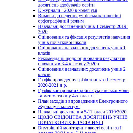
досягнень здобувачів освіти
Е-журнали - 2020 в колегіумі
Вимоги до ведення учнівських зошитів і
орфографічний режим
Навчальні досягнення учнів 1 семестр 2019-
2020
Оцінювання та фіксація результатів навчання
учнів початкової школи
Оцінювання навчальних досягнень учнів 1
класів
Рекомендації щодо оцінювання результатів
навчання в 3-4 класах у 2020р
Оцінювання навчальних досягнень учнів 2
класів
Графік проведення зрізів знань за І семестр
2020-2021 н.р.
Графік контрольних робіт з української мови
та математики у 4-х класах
План заходів з впровадження Електронного
Журналу в колегіумі
Навчальні досягнення 5-11 класи 2019/2020
ЩОДО СВІДОЦТВА ДОСЯГНЕНЬ УЧНІВ
ПОЧАТКОВИХ КЛАСІВ НУШ
Внутрішній моніторинг якості освіти за І