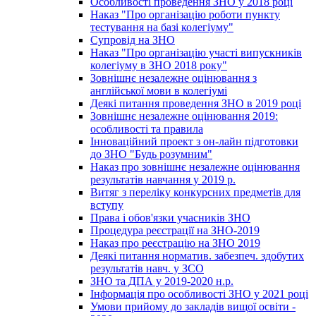
Особливості проведення ЗНО у 2018 році
Наказ "Про організацію роботи пункту
тестування на базі колегіуму"
Супровід на ЗНО
Наказ "Про організацію участі випускників
колегіуму в ЗНО 2018 року"
Зовнішнє незалежне оцінювання з
англійської мови в колегіумі
Деякі питання проведення ЗНО в 2019 році
Зовнішнє незалежне оцінювання 2019:
особливості та правила
Інноваційний проект з он-лайн підготовки
до ЗНО "Будь розумним"
Наказ про зовнішнє незалежне оцінювання
результатів навчання у 2019 р.
Витяг з переліку конкурсних предметів для
вступу
Права і обов'язки учасників ЗНО
Процедура реєстрації на ЗНО-2019
Наказ про реєстрацію на ЗНО 2019
Деякі питання норматив. забезпеч. здобутих
результатів навч. у ЗСО
ЗНО та ДПА у 2019-2020 н.р.
Інформація про особливості ЗНО у 2021 році
Умови прийому до закладів вищої освіти -