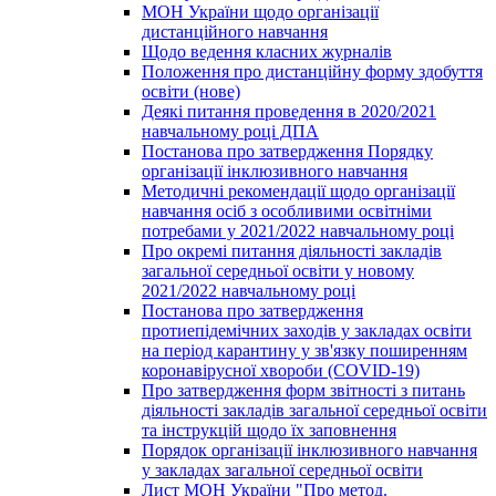
МОН України щодо організації
дистанційного навчання
Щодо ведення класних журналів
Положення про дистанційну форму здобуття
освіти (нове)
Деякі питання проведення в 2020/2021
навчальному році ДПА
Постанова про затвердження Порядку
організації інклюзивного навчання
Методичні рекомендації щодо організації
навчання осіб з особливими освітніми
потребами у 2021/2022 навчальному році
Про окремі питання діяльності закладів
загальної середньої освіти у новому
2021/2022 навчальному році
Постанова про затвердження
протиепідемічних заходів у закладах освіти
на період карантину у зв'язку поширенням
коронавірусної хвороби (COVID-19)
Про затвердження форм звітності з питань
діяльності закладів загальної середньої освіти
та інструкцій щодо їх заповнення
Порядок організації інклюзивного навчання
у закладах загальної середньої освіти
Лист МОН України "Про метод.