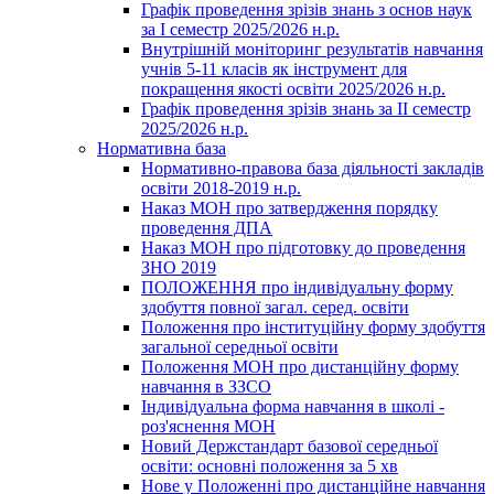
Графік проведення зрізів знань з основ наук
за І семестр 2025/2026 н.р.
Внутрішній моніторинг результатів навчання
учнів 5-11 класів як інструмент для
покращення якості освіти 2025/2026 н.р.
Графік проведення зрізів знань за ІІ семестр
2025/2026 н.р.
Нормативна база
Нормативно-правова база діяльності закладів
освіти 2018-2019 н.р.
Наказ МОН про затвердження порядку
проведення ДПА
Наказ МОН про підготовку до проведення
ЗНО 2019
ПОЛОЖЕННЯ про індивідуальну форму
здобуття повної загал. серед. освіти
Положення про інституційну форму здобуття
загальної середньої освіти
Положення МОН про дистанційну форму
навчання в ЗЗСО
Індивідуальна форма навчання в школі -
роз'яснення МОН
Новий Держстандарт базової середньої
освіти: основні положення за 5 хв
Нове у Положенні про дистанційне навчання