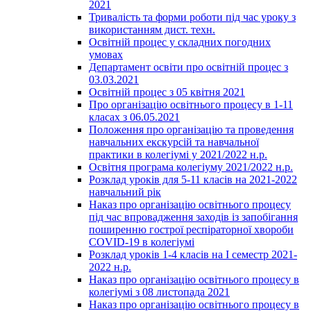
2021
Тривалість та форми роботи під час уроку з
використанням дист. техн.
Освітній процес у складних погодних
умовах
Департамент освіти про освітній процес з
03.03.2021
Освітній процес з 05 квітня 2021
Про організацію освітнього процесу в 1-11
класах з 06.05.2021
Положення про організацію та проведення
навчальних екскурсій та навчальної
практики в колегіумі у 2021/2022 н.р.
Освітня програма колегіуму 2021/2022 н.р.
Розклад уроків для 5-11 класів на 2021-2022
навчальний рік
Наказ про організацію освітнього процесу
під час впровадження заходів із запобігання
поширенню гострої респіраторної хвороби
COVID-19 в колегіумі
Розклад уроків 1-4 класів на І семестр 2021-
2022 н.р.
Наказ про організацію освітнього процесу в
колегіумі з 08 листопада 2021
Наказ про організацію освітнього процесу в