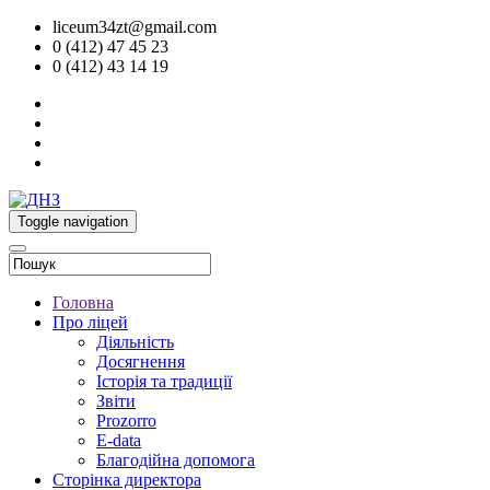
liceum34zt@gmail.com
0 (412) 47 45 23
0 (412) 43 14 19
Toggle navigation
Головна
Про ліцей
Діяльність
Досягнення
Історія та традиції
Звіти
Prozorro
E-data
Благодійна допомога
Сторінка директора