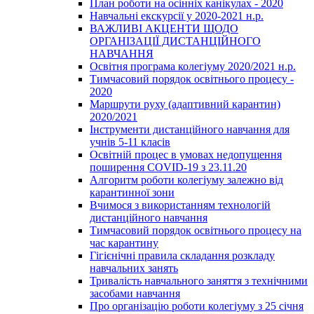
План роботи на осінніх канікулах - 2020
Навчальні екскурсії у 2020-2021 н.р.
ВАЖЛИВІ АКЦЕНТИ ЩОДО
ОРГАНІЗАЦІЇ ДИСТАНЦІЙНОГО
НАВЧАННЯ
Освітня програма колегіуму 2020/2021 н.р.
Тимчасовий порядок освітнього процесу -
2020
Маршрути руху (адаптивний карантин)
2020/2021
Інструменти дистанційного навчання для
учнів 5-11 класів
Освітній процес в умовах недопущення
поширення COVID-19 з 23.11.20
Алгоритм роботи колегіуму залежно від
карантинної зони
Вчимося з використанням технологій
дистанційного навчання
Тимчасовий порядок освітнього процесу на
час карантину
Гігієнічні правила складання розкладу
навчальних занять
Тривалість навчального заняття з технічними
засобами навчання
Про організацію роботи колегіуму з 25 січня