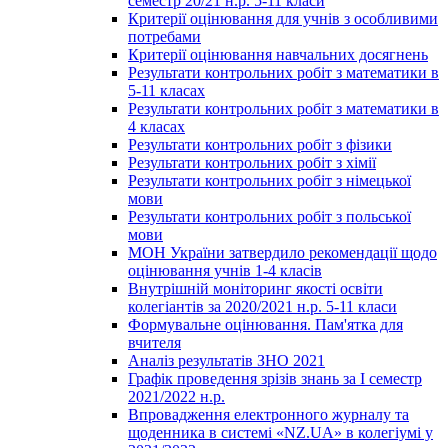
семестр 20/21 н.р. 5-11 класи
Критерії оцінювання для учнів з особливими
потребами
Критерії оцінювання навчальних досягнень
Результати контрольних робіт з математики в
5-11 класах
Результати контрольних робіт з математики в
4 класах
Результати контрольних робіт з фізики
Результати контрольних робіт з хімії
Результати контрольних робіт з німецької
мови
Результати контрольних робіт з польської
мови
МОН України затвердило рекомендації щодо
оцінювання учнів 1-4 класів
Внутрішній моніторинг якості освіти
колегіантів за 2020/2021 н.р. 5-11 класи
Формувальне оцінювання. Пам'ятка для
вчителя
Аналіз результатів ЗНО 2021
Графік проведення зрізів знань за І семестр
2021/2022 н.р.
Впровадження електронного журналу та
щоденника в системі «NZ.UA» в колегіумі у