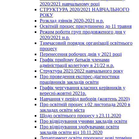
2020/2021 навчальному році
СТРУКТУРА 2020/2021 НАВЧАЛЬНОГО
РОКУ
Розклад дзінків 2020-2021 н.р.
Освітній процес призупинено до 11 травня
Режим роботи груп продовженого дня у
2020/2021 н.р.
Тимчасовий порядок організації освітнього
процесу
Перенесення робочих днів у 2021 році
Графік прийому батьків членами
адміністрації колегіуму в 21/22 н.р.
Структура 2021/2022 навчального року
Про проведення експрес-діагностики
працівників закладів освіти
Графік чергування класних керівників у
вересні-жовтні 2021р.
Навчання у період виборів (жовтень 2020)
Про освітній процес з 02 листопада 2020 в
закладах освіти міста
Щодо освітнього процесу з 23.11.2020
Про відвідування учнями закладів освіти
Про відвідування здобувачами освіти
закладів освіти від 10.11.2020
Департамент освіти пропонує нові терміни