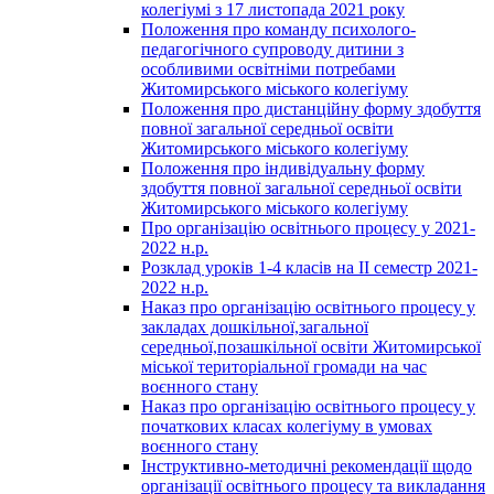
колегіумі з 17 листопада 2021 року
Положення про команду психолого-
педагогічного супроводу дитини з
особливими освітніми потребами
Житомирського міського колегіуму
Положення про дистанційну форму здобуття
повної загальної середньої освіти
Житомирського міського колегіуму
Положення про індивідуальну форму
здобуття повної загальної середньої освіти
Житомирського міського колегіуму
Про організацію освітнього процесу у 2021-
2022 н.р.
Розклад уроків 1-4 класів на ІІ семестр 2021-
2022 н.р.
Наказ про організацію освітнього процесу у
закладах дошкільної,загальної
середньої,позашкільної освіти Житомирської
міської територіальної громади на час
воєнного стану
Наказ про організацію освітнього процесу у
початкових класах колегіуму в умовах
воєнного стану
Інструктивно-методичні рекомендації щодо
організації освітнього процесу та викладання