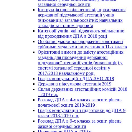
загальної середньої освіти
Інструкція про звільнення від проходження
державної підсумкової атестації учнів
(вихованців) загальноосвітніх навчальних
закладів за станом здоров’я
Категорії учнів, які підлягають звільненню
від проходження ДПА в 2018 році
Особливі умови нагородження золотими і
срібними медалями випускників 11-х класів
Орієнтовні вимоги до змісту атестаційних
завдань для проведення державної
підсумкової атестації учнів (вихованців) у
системі загальної середньої освіти у
2017/2018 навчальному році
Графік консультацій з ДПА-ЗНО 2018
Державна підсумкова атестація 2019
Склад державних атестаційних комісій 2018
- 2019 н.р.
Розклад ДПА в 4-х класах за освіт. рівень
початкової освіти 2018-2019
Графік консультацій з підготовки до ДПА 9
класи 2018-2019 н.р.
Розклад ДПА в 9-х класах за освіт. рівень
базової середньої освіти
Проведення ДПА в 2019 р.