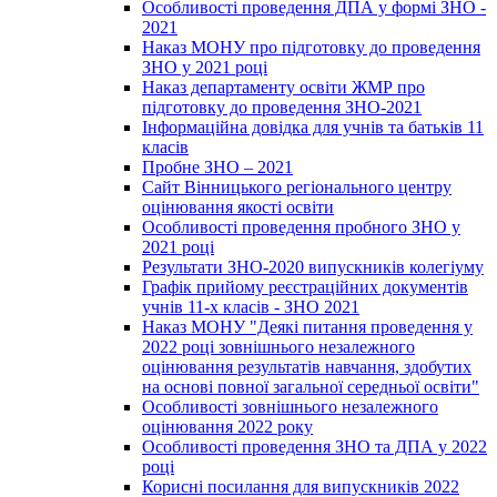
Особливості проведення ДПА у формі ЗНО -
2021
Наказ МОНУ про підготовку до проведення
ЗНО у 2021 році
Наказ департаменту освіти ЖМР про
підготовку до проведення ЗНО-2021
Інформаційна довідка для учнів та батьків 11
класів
Пробне ЗНО – 2021
Сайт Вінницького регіонального центру
оцінювання якості освіти
Особливості проведення пробного ЗНО у
2021 році
Результати ЗНО-2020 випускників колегіуму
Графік прийому реєстраційних документів
учнів 11-х класів - ЗНО 2021
Наказ МОНУ "Деякі питання проведення у
2022 році зовнішнього незалежного
оцінювання результатів навчання, здобутих
на основі повної загальної середньої освіти"
Особливості зовнішнього незалежного
оцінювання 2022 року
Особливості проведення ЗНО та ДПА у 2022
році
Корисні посилання для випускників 2022