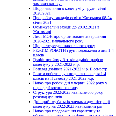
зимових канікул
Щодо навчання в колегіумі у грудні-січні
2020/2021
Про роботу закладів освіти Житомира 08-24
січня 2021
Обмежувальні заходи до 28.02.2021 в
Житомирі
Лист МОН про організоване завершення
2020-2021 навчального року
Щодо структури навчального року
РЕЖИМ РОБОТИ груп подовженого дня 1-4
класів
Графік прийому батьків адміністрацією
колегіуму у 2021/2022 н.р.
Розклад дзвінків 2021-2022 н.р. ІІ семестр
Режим роботи груп подовженого дня 1-4
класів на ІІ семестр 2021-2022 н.р.
Наказ про робочі дні у червні 2022 року у
період дії воєнного стану
Структура 2022/2023 навчального року,
розклад дзвінків
Дні прийому батьків членами адміністрації
колегіуму на 2022/2023 навчальний рік
Наказ про продовження карантину та
обмежувальних протиепідемічних заходів до