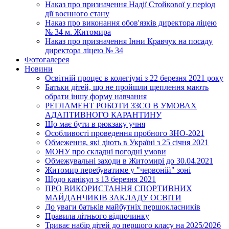
Наказ про призначення Надії Стойкової у період
дії воєнного стану
Наказ про виконання обов'язків директора ліцею
№ 34 м. Житомира
Наказ про призначення Інни Кравчук на посаду
директора ліцею № 34
Фотогалерея
Новини
Освітній процес в колегіумі з 22 березня 2021 року
Батьки дітей, що не пройшли щеплення мають
обрати іншу форму навчання
РЕГЛАМЕНТ РОБОТИ ЗЗСО В УМОВАХ
АДАПТИВНОГО КАРАНТИНУ
Що має бути в рюкзаку учня
Особливості проведення пробного ЗНО-2021
Обмеження, які діють в Україні з 25 січня 2021
МОНУ про складні погодні умови
Обмежувальні заходи в Житомирі до 30.04.2021
Житомир перебуватиме у "червоній" зоні
Щодо канікул з 13 березня 2021
ПРО ВИКОРИСТАННЯ СПОРТИВНИХ
МАЙДАНЧИКІВ ЗАКЛАДУ ОСВІТИ
До уваги батьків майбутніх першокласників
Правила літнього відпочинку
Триває набір дітей до першого класу на 2025/2026