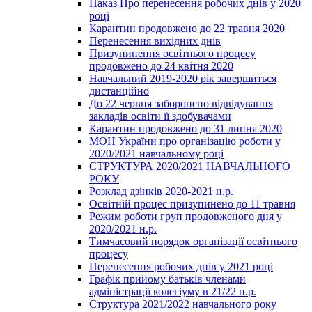
Наказ Про перенесення робочих днів у 2020
році
Карантин продовжено до 22 травня 2020
Перенесення вихідних днів
Призупинення освітнього процесу
продовжено до 24 квітня 2020
Навчальний 2019-2020 рік завершиться
дистанційно
До 22 червня заборонено відвідування
закладів освіти її здобувачами
Карантин продовжено до 31 липня 2020
МОН України про організацію роботи у
2020/2021 навчальному році
СТРУКТУРА 2020/2021 НАВЧАЛЬНОГО
РОКУ
Розклад дзінків 2020-2021 н.р.
Освітній процес призупинено до 11 травня
Режим роботи груп продовженого дня у
2020/2021 н.р.
Тимчасовий порядок організації освітнього
процесу
Перенесення робочих днів у 2021 році
Графік прийому батьків членами
адміністрації колегіуму в 21/22 н.р.
Структура 2021/2022 навчального року