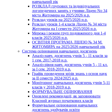
навчальний рік
РОЗКЛАД групових та індивідуальних
логопедичних занять з учнями Ліцею No 34
міста Житомира на 2025/2026 н.р.
Розклад уроків на 2025/2026 н.р.
Розклад уроків 1-4 класів Ліцею № 34 міста
Житомира на І семестр 2025/2026 н.р.
Мережа і режим груп подовженого дня 1-4
класів 2025/2026 н.р.
ОСВІТНЯ ПРОГРАМА ЛІЦЕЮ № 34 М.
ЖИТОМИРА на 2025/2026 навчальний рік
Система оцінювання навчальних досягнень
Аналіз навч. досягнень учнів 5 - 11 класів за
1 сем. 2017-2018 н.р.
Аналіз рівня навч. досягнень учнів 5 - 11 кл.
за І сем. 2018-2019 н.р.
Графік проведення зрізів знань з основ наук
за ІІ семестр 2024/2025 н.р.
Моніторинг навчальних досягнень учнів 5-11
класів у 2018-2019 н.р.
ФОРМУВАЛЬНЕ ОЦІНЮВАННЯ
Оновлені рекомендації, як заповнювати
Класний журнал початкових класів
Формувальне оцінювання навчальних
досягнень здобувачів освіти