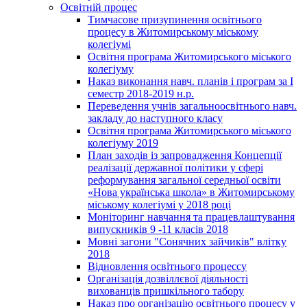
Освітній процес
Тимчасове призупинення освітнього
процесу в Житомирському міському
колегіумі
Освітня програма Житомирського міського
колегіуму
Наказ виконання навч. планів і програм за І
семестр 2018-2019 н.р.
Переведення учнів загальноосвітнього навч.
закладу до наступного класу
Освітня програма Житомирського міського
колегіуму 2019
План заходів із запровадження Концепції
реалізації державної політики у сфері
реформування загальної середньої освіти
«Нова українська школа» в Житомирському
міському колегіумі у 2018 році
Моніторинг навчання та працевлаштування
випускників 9 -11 класів 2018
Мовні загони "Сонячних зайчиків" влітку
2018
Відновлення освітнього процессу
Організація дозвіллєвої діяльності
вихованців пришкільного табору
Наказ про організацію освітнього процесу у