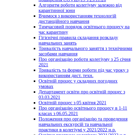
Алгоритм роботи колегіуму залежно від
карантинної зони
Вчимося з використанням технологій
дистанційного навчання
Тимчасовий порядок освітнього процесу на
час карантину
Гігієнічні правила складання розкладу
навчальних занять
Тривалість навчального заняття з технічними
засобами навчання
Про організацію роботи колегіуму з 25 січня
2021
Тривалість та форми роботи під час уроку з
використанням дист. техн.
Освітній процес у складних погодних
умовах
Департамент освіти про освітній процес з
03.03.2021
Освітній процес з 05 квітня 2021
Про організацію освітнього процесу в 1-11
класах з 06.05.2021
Положення про організацію та проведення
навчальних екскурсій та навчальної
практики в колегіумі у 2021/2022 н.р.