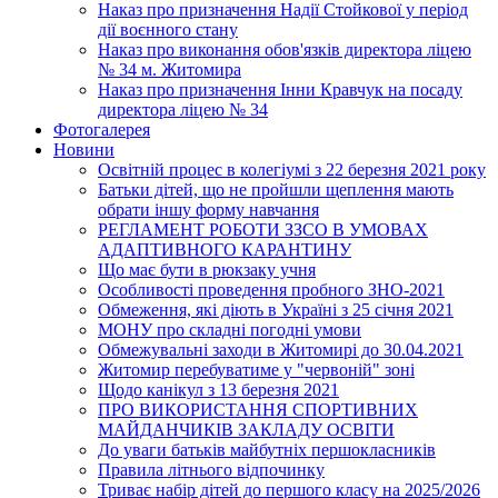
Наказ про призначення Надії Стойкової у період
дії воєнного стану
Наказ про виконання обов'язків директора ліцею
№ 34 м. Житомира
Наказ про призначення Інни Кравчук на посаду
директора ліцею № 34
Фотогалерея
Новини
Освітній процес в колегіумі з 22 березня 2021 року
Батьки дітей, що не пройшли щеплення мають
обрати іншу форму навчання
РЕГЛАМЕНТ РОБОТИ ЗЗСО В УМОВАХ
АДАПТИВНОГО КАРАНТИНУ
Що має бути в рюкзаку учня
Особливості проведення пробного ЗНО-2021
Обмеження, які діють в Україні з 25 січня 2021
МОНУ про складні погодні умови
Обмежувальні заходи в Житомирі до 30.04.2021
Житомир перебуватиме у "червоній" зоні
Щодо канікул з 13 березня 2021
ПРО ВИКОРИСТАННЯ СПОРТИВНИХ
МАЙДАНЧИКІВ ЗАКЛАДУ ОСВІТИ
До уваги батьків майбутніх першокласників
Правила літнього відпочинку
Триває набір дітей до першого класу на 2025/2026