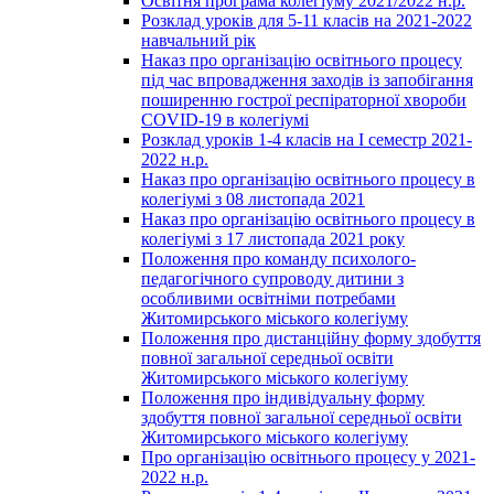
Освітня програма колегіуму 2021/2022 н.р.
Розклад уроків для 5-11 класів на 2021-2022
навчальний рік
Наказ про організацію освітнього процесу
під час впровадження заходів із запобігання
поширенню гострої респіраторної хвороби
COVID-19 в колегіумі
Розклад уроків 1-4 класів на І семестр 2021-
2022 н.р.
Наказ про організацію освітнього процесу в
колегіумі з 08 листопада 2021
Наказ про організацію освітнього процесу в
колегіумі з 17 листопада 2021 року
Положення про команду психолого-
педагогічного супроводу дитини з
особливими освітніми потребами
Житомирського міського колегіуму
Положення про дистанційну форму здобуття
повної загальної середньої освіти
Житомирського міського колегіуму
Положення про індивідуальну форму
здобуття повної загальної середньої освіти
Житомирського міського колегіуму
Про організацію освітнього процесу у 2021-
2022 н.р.