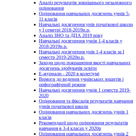
Аналіз результатів зовнішнього незалежного
оцінювання
Оцінювання навчальних досягнень учнів 5-
11 класів
Навчальні досягнення унів початкової щколи
у І семетрі 2018-2019н.р.
Аналіз ЗНО та ДПА 2019 року
Навчальні досягнення учнів 1-4 класів у
2018-2019н.р.
Навчальні досягнення унів 1-4 класів за І
семестр 2019-2020н.р.
Заходи щодо покращення якості навчальних
досягнень здобувачів освіти
Е-журнали - 2020 в колегіумі
Вимоги до ведення учнівських зошитів і
орфографічний режим
Навчальні досягнення учнів 1 семестр 2019-
2020
Оцінювання та фіксація результатів навчання
учнів початкової школи
Оцінювання навчальних досягнень учнів 1
класів
Рекомендації щодо оцінювання результатів
навчання в 3-4 класах у 2020р
Оцінювання навчальних досягнень учнів 2