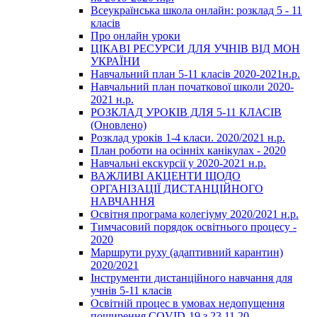
Всеукраїнська школа онлайн: розклад 5 - 11
класів
Про онлайн уроки
ЦІКАВІ РЕСУРСИ ДЛЯ УЧНІВ ВІД МОН
УКРАЇНИ
Навчальний план 5-11 класів 2020-2021н.р.
Навчальний план початкової школи 2020-
2021 н.р.
РОЗКЛАД УРОКІВ ДЛЯ 5-11 КЛАСІВ
(Оновлено)
Розклад уроків 1-4 класи. 2020/2021 н.р.
План роботи на осінніх канікулах - 2020
Навчальні екскурсії у 2020-2021 н.р.
ВАЖЛИВІ АКЦЕНТИ ЩОДО
ОРГАНІЗАЦІЇ ДИСТАНЦІЙНОГО
НАВЧАННЯ
Освітня програма колегіуму 2020/2021 н.р.
Тимчасовий порядок освітнього процесу -
2020
Маршрути руху (адаптивний карантин)
2020/2021
Інструменти дистанційного навчання для
учнів 5-11 класів
Освітній процес в умовах недопущення
поширення COVID-19 з 23.11.20