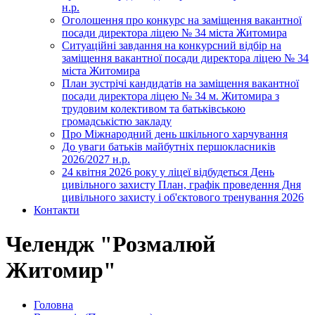
н.р.
Оголошення про конкурс на заміщення вакантної
посади директора ліцею № 34 міста Житомира
Ситуаційні завдання на конкурсний відбір на
заміщення вакантної посади директора ліцею № 34
міста Житомира
План зустрічі кандидатів на заміщення вакантної
посади директора ліцею № 34 м. Житомира з
трудовим колективом та батьківською
громадськістю закладу
Про Міжнародний день шкільного харчування
До уваги батьків майбутніх першокласників
2026/2027 н.р.
24 квітня 2026 року у ліцеї відбудеться День
цивільного захисту План, графік проведення Дня
цивільного захисту і об'єктового тренування 2026
Контакти
Челендж "Розмалюй
Житомир"
Головна