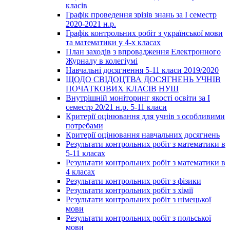
класів
Графік проведення зрізів знань за І семестр
2020-2021 н.р.
Графік контрольних робіт з української мови
та математики у 4-х класах
План заходів з впровадження Електронного
Журналу в колегіумі
Навчальні досягнення 5-11 класи 2019/2020
ЩОДО СВІДОЦТВА ДОСЯГНЕНЬ УЧНІВ
ПОЧАТКОВИХ КЛАСІВ НУШ
Внутрішній моніторинг якості освіти за І
семестр 20/21 н.р. 5-11 класи
Критерії оцінювання для учнів з особливими
потребами
Критерії оцінювання навчальних досягнень
Результати контрольних робіт з математики в
5-11 класах
Результати контрольних робіт з математики в
4 класах
Результати контрольних робіт з фізики
Результати контрольних робіт з хімії
Результати контрольних робіт з німецької
мови
Результати контрольних робіт з польської
мови