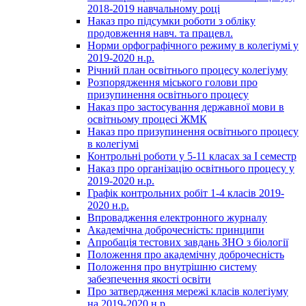
2018-2019 навчальному році
Наказ про підсумки роботи з обліку
продовження навч. та працевл.
Норми орфографічного режиму в колегіумі у
2019-2020 н.р.
Річний план освітнього процесу колегіуму
Розпорядження міського голови про
призупинення освітнього процесу
Наказ про застосування державної мови в
освітньому процесі ЖМК
Наказ про призупинення освітнього процесу
в колегіумі
Контрольні роботи у 5-11 класах за І семестр
Наказ про організацію освітнього процесу у
2019-2020 н.р.
Графік контрольних робіт 1-4 класів 2019-
2020 н.р.
Впровадження електронного журналу
Академічна доброчесність: принципи
Апробація тестових завдань ЗНО з біології
Положення про академічну доброчесність
Положення про внутрішню систему
забезпечення якості освіти
Про затвердження мережі класів колегіуму
на 2019-2020 н.р.