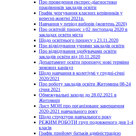
Про проведення експрес-діагностики
працівників закладів освіти
Графік чергування класних керівників у
вересні-жовтні 2021р.
Навчання у період виборів (жовтень 2020)
Про освітній процес з 02 листопада 2020 в
закладах освіти міста
Щодо освітнього процесу з 23.11.2020
Про відвідування учнями закладів освіти
Про відвідування здобувачами освіти
закладів освіти від 10.11.2020
Департамент освіти пропонує нові терміни
зимових канікул
Щодо навчання в колегіумі у грудні-січні
2020/2021
Про роботу закладів освіти Житомира 08-24
січня 2021
Обмежувальні заходи до 28.02.2021 в
Житомирі
Лист МОН про організоване завершення
2020-2021 навчального року
Щодо структури навчального року
РЕЖИМ РОБОТИ груп подовженого дня 1-4
класів
Графік прийому батьків адміністрацією