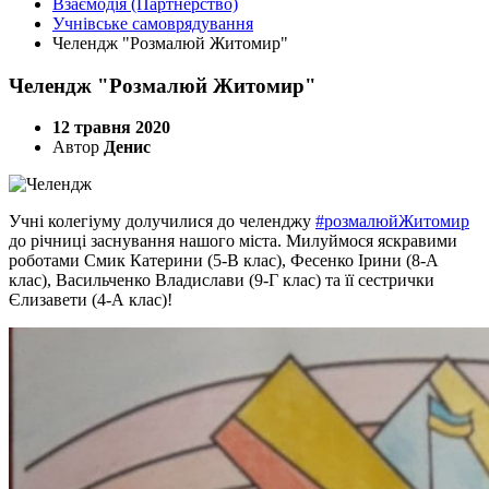
Взаємодія (Партнерство)
Учнівське самоврядування
Челендж "Розмалюй Житомир"
Челендж "Розмалюй Житомир"
12 травня 2020
Автор
Денис
Учні колегіуму долучилися до челенджу
#розмалюйЖитомир
до річниці заснування нашого міста. Милуймося яскравими
роботами Смик Катерини (5-В клас), Фесенко Ірини (8-А
клас), Васильченко Владислави (9-Г клас) та її сестрички
Єлизавети (4-А клас)!